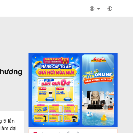
thương
 5 lần
làm đại