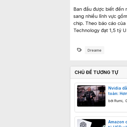
Ban đầu được biết đến 
sang nhiều lĩnh vực gồm
chip. Theo báo cáo củ
Technology đạt 1,5 tỷ 
Từ khóa
Dreame
CHỦ ĐỀ TƯƠNG TỰ
Nvidia dẫ
toàn: Hơn
chạy đua
bởi
Rumi
,
Amazon ch