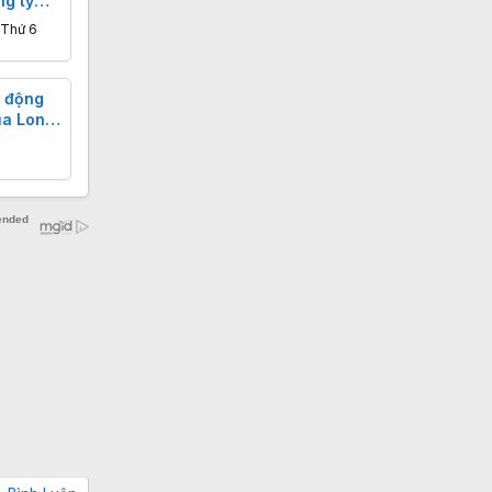
ng tỷ
 Thứ 6
h động
ủa Long