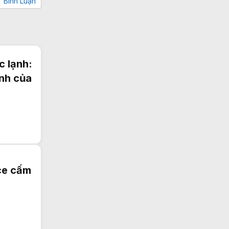
Bình Luận
 lạnh:
ình của
ce cấm