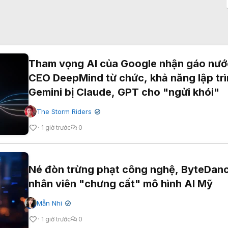
Tham vọng AI của Google nhận gáo nước
CEO DeepMind từ chức, khả năng lập tr
Gemini bị Claude, GPT cho "ngửi khói"
The Storm Riders
✔
1 giờ trước
0
Né đòn trừng phạt công nghệ, ByteDan
nhân viên "chưng cất" mô hình AI Mỹ
Mẫn Nhi
✔
1 giờ trước
0