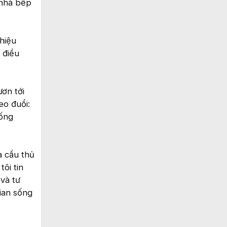
 nhà bếp
 hiệu
 điều
ươn tới
eo đuổi:
sống
à cầu thủ
ôi tin
và tư
ian sống