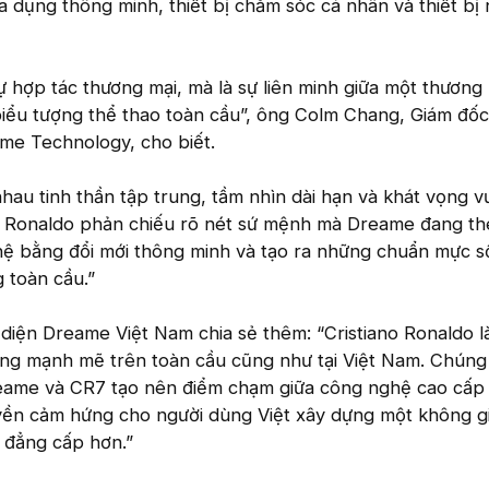
gia dụng thông minh, thiết bị chăm sóc cá nhân và thiết bị
ự hợp tác thương mại, mà là sự liên minh giữa một thương
iểu tượng thể thao toàn cầu”, ông Colm Chang, Giám đốc
me Technology, cho biết.
hau tinh thần tập trung, tầm nhìn dài hạn và khát vọng v
no Ronaldo phản chiếu rõ nét sứ mệnh mà Dreame đang th
ệ bằng đổi mới thông minh và tạo ra những chuẩn mực 
g toàn cầu.”
iện Dreame Việt Nam chia sẻ thêm: “Cristiano Ronaldo l
ởng mạnh mẽ trên toàn cầu cũng như tại Việt Nam. Chúng t
eame và CR7 tạo nên điểm chạm giữa công nghệ cao cấp 
uyền cảm hứng cho người dùng Việt xây dựng một không g
à đẳng cấp hơn.”