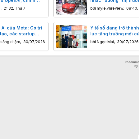
ào OpenAI, chính
nhắc “buông” thị trườ
hữu 5% cổ phần
dân Trung Quốc
i
,
21:32, Thứ 7
bởi
myle.vnreview
,
08:40,
ềm IPO
AI của Meta: Có trí
Y tế số đang trở thàn
tạo, các startup
lực tăng trưởng mới c
 giờ dễ dàng thách
Châu
ỹ sống chậm
,
30/07/2026
bởi
Ngọc Mai
,
30/07/2026
ng ông lớn đến thế