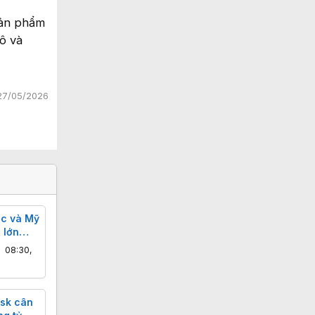
sản phẩm
ô và
27/05/2026
ốc và Mỹ
 lớn
àng Mỹ
,
08:30,
h tranh
usk cân