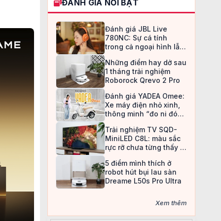
ĐÁNH GIÁ NỔI BẬT
Đánh giá JBL Live
780NC: Sự cá tính
trong cả ngoại hình lẫn
chất âm
Những điểm hay dở sau
1 tháng trải nghiệm
Roborock Qrevo 2 Pro
Đánh giá YADEA Omee:
Xe máy điện nhỏ xinh,
thông minh “đo ni đóng
giày” cho nữ sinh
Trải nghiệm TV SQD-
MiniLED C8L: màu sắc
rực rỡ chưa từng thấy ở
TV LCD
5 điểm mình thích ở
robot hút bụi lau sàn
Dreame L50s Pro Ultra
Xem thêm