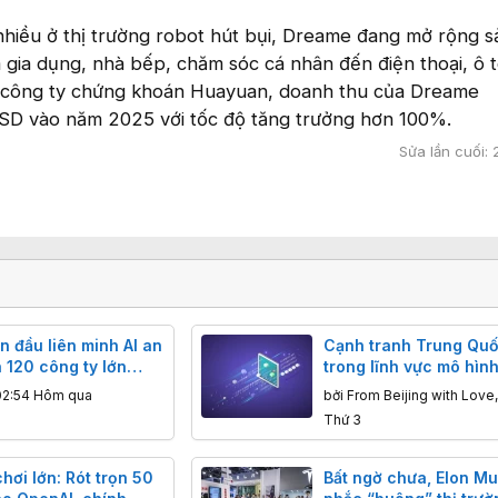
nhiều ở thị trường robot hút bụi, Dreame đang mở rộng 
 gia dụng, nhà bếp, chăm sóc cá nhân đến điện thoại, ô t
a công ty chứng khoán Huayuan, doanh thu của Dreame
USD vào năm 2025 với tốc độ tăng trưởng hơn 100%.
Sửa lần cuối:
n đầu liên minh AI an
Cạnh tranh Trung Qu
 120 công ty lớn
trong lĩnh vực mô hình
 bảo vệ AI nguồn mở
ngày càng gay gắt: H
02:54 Hôm qua
bởi
From Beijing with Love
giảm giá mạnh để cạn
Thứ 3
với Kimi và DeepSeek
ơi lớn: Rót trọn 50
Bất ngờ chưa, Elon M