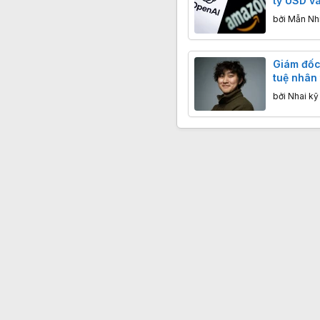
tỷ USD v
thức sở 
bởi
Mẫn Nh
trước th
Giám đốc 
tuệ nhân 
chưa bao
bởi
Nhai k
thức nhữ