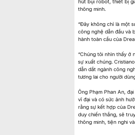
hút bụi robot, thiết bị 
thông minh.
“Đây không chỉ là một s
công nghệ dẫn đầu và b
hành toàn cầu của Drea
“Chúng tôi nhìn thấy ở n
sự xuất chúng. Cristia
dẫn dắt ngành công ngh
tương lai cho người dùn
Ông Phạm Phan An, đại d
vĩ đại và có sức ảnh hư
rằng sự kết hợp của Dr
duy chiến thắng, sẽ tr
thông minh, tiện nghi v