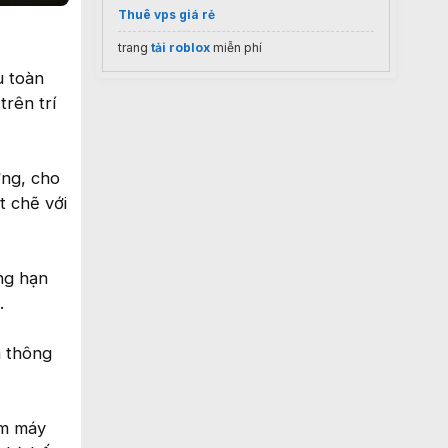
Thuê vps giá rẻ
trang
tải roblox
miễn phí
u toàn
rên trí
ờng, cho
t chẽ với
ẳng hạn
.
à thông
ồm máy