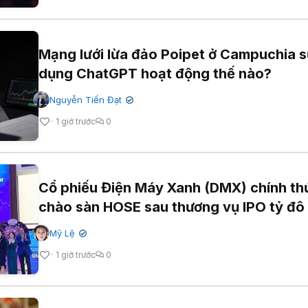
Mạng lưới lừa đảo Poipet ở Campuchia 
dụng ChatGPT hoạt động thế nào?
Nguyễn Tiến Đạt
✔
1 giờ trước
0
Cổ phiếu Điện Máy Xanh (DMX) chính th
chào sàn HOSE sau thương vụ IPO tỷ đô
Mỹ Lệ
✔
1 giờ trước
0