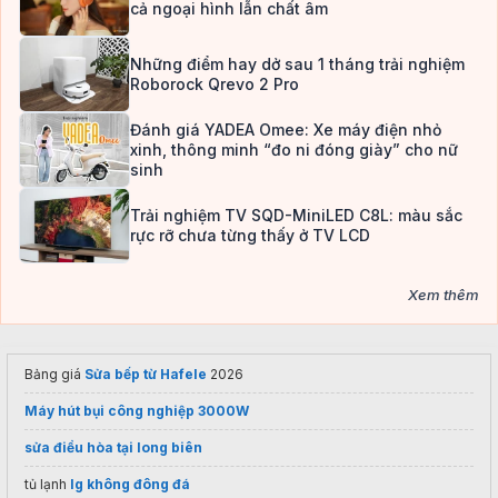
cả ngoại hình lẫn chất âm
Những điểm hay dở sau 1 tháng trải nghiệm
Roborock Qrevo 2 Pro
Đánh giá YADEA Omee: Xe máy điện nhỏ
xinh, thông minh “đo ni đóng giày” cho nữ
sinh
Trải nghiệm TV SQD-MiniLED C8L: màu sắc
rực rỡ chưa từng thấy ở TV LCD
Xem thêm
Bảng giá
Sửa bếp từ Hafele
2026
Máy hút bụi công nghiệp 3000W
sửa điều hòa tại long biên
tủ lạnh
lg không đông đá