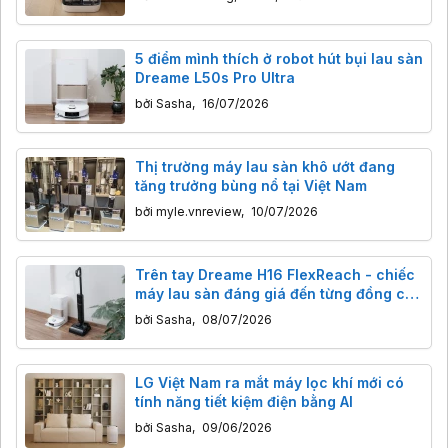
5 điểm mình thích ở robot hút bụi lau sàn
Dreame L50s Pro Ultra
bởi
Sasha
,
16/07/2026
Thị trường máy lau sàn khô ướt đang
tăng trưởng bùng nổ tại Việt Nam
bởi
myle.vnreview
,
10/07/2026
Trên tay Dreame H16 FlexReach - chiếc
máy lau sàn đáng giá đến từng đồng cho
người thực dụng
bởi
Sasha
,
08/07/2026
LG Việt Nam ra mắt máy lọc khí mới có
tính năng tiết kiệm điện bằng AI
bởi
Sasha
,
09/06/2026