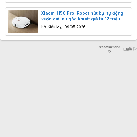
Xiaomi H50 Pro: Robot hút bụi tự động
vươn giẻ lau góc khuất giá từ 12 triệu
đồng
bởi
Kiều My
,
09/05/2026