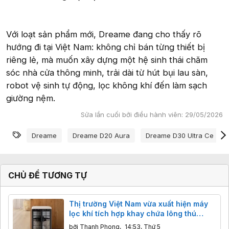
Với loạt sản phẩm mới, Dreame đang cho thấy rõ
hướng đi tại Việt Nam: không chỉ bán từng thiết bị
riêng lẻ, mà muốn xây dựng một hệ sinh thái chăm
sóc nhà cửa thông minh, trải dài từ hút bụi lau sàn,
robot vệ sinh tự động, lọc không khí đến làm sạch
giường nệm.
Sửa lần cuối bởi điều hành viên:
29/05/2026
Từ khóa
Dreame
Dreame D20 Aura
Dreame D30 Ultra Ce
CHỦ ĐỀ TƯƠNG TỰ
Thị trường Việt Nam vừa xuất hiện máy
lọc khí tích hợp khay chứa lông thú
cưng
bởi
Thanh Phong
,
14:53, Thứ 5