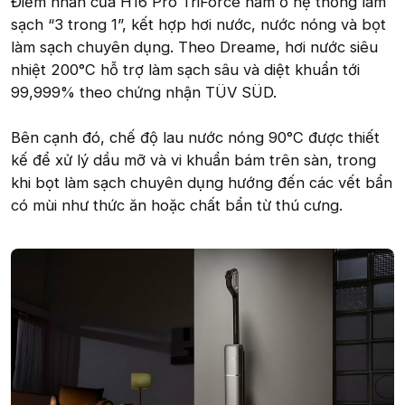
Điểm nhấn của H16 Pro TriForce nằm ở hệ thống làm
sạch “3 trong 1”, kết hợp hơi nước, nước nóng và bọt
làm sạch chuyên dụng. Theo Dreame, hơi nước siêu
nhiệt 200°C hỗ trợ làm sạch sâu và diệt khuẩn tới
99,999% theo chứng nhận TÜV SÜD.
Bên cạnh đó, chế độ lau nước nóng 90°C được thiết
kế để xử lý dầu mỡ và vi khuẩn bám trên sàn, trong
khi bọt làm sạch chuyên dụng hướng đến các vết bẩn
có mùi như thức ăn hoặc chất bẩn từ thú cưng.