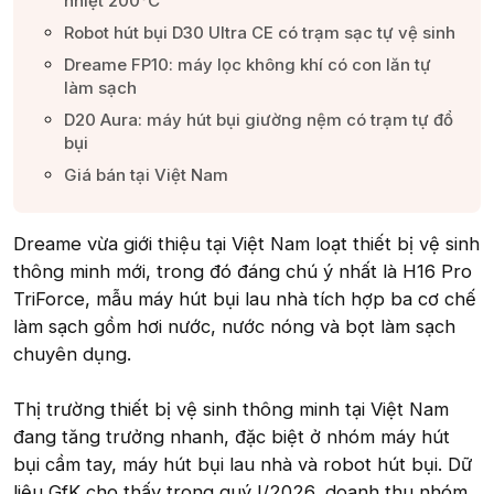
nhiệt 200°C​
Robot hút bụi D30 Ultra CE có trạm sạc tự vệ sinh​
Dreame FP10: máy lọc không khí có con lăn tự
làm sạch​
D20 Aura: máy hút bụi giường nệm có trạm tự đổ
bụi​
Giá bán tại Việt Nam​
Dreame vừa giới thiệu tại Việt Nam loạt thiết bị vệ sinh
thông minh mới, trong đó đáng chú ý nhất là H16 Pro
TriForce, mẫu máy hút bụi lau nhà tích hợp ba cơ chế
làm sạch gồm hơi nước, nước nóng và bọt làm sạch
chuyên dụng.
Thị trường thiết bị vệ sinh thông minh tại Việt Nam
đang tăng trưởng nhanh, đặc biệt ở nhóm máy hút
bụi cầm tay, máy hút bụi lau nhà và robot hút bụi. Dữ
liệu GfK cho thấy trong quý I/2026, doanh thu nhóm