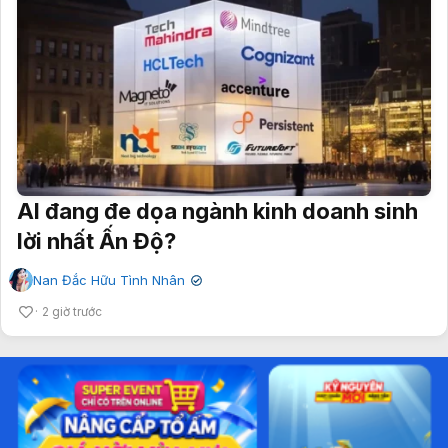
AI đang đe dọa ngành kinh doanh sinh
lời nhất Ấn Độ?
Nan Đắc Hữu Tình Nhân
✔
2 giờ trước