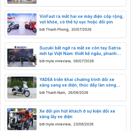
VinFast ra mắt hai xe máy điện cốp rộng,
vọt khỏe, có thể tự sạc hoặc đổi pin
bởi
Thanh Phong
,
20/07/2026
Suzuki bất ngờ ra mắt xe côn tay Satria
mới tại Việt Nam: thiết kế ngầu, phanh
ABS, giá từ 54,5 triệu đồng
bởi
myle.vnreview
,
06/07/2026
YADEA triển khai chương trình đổi xe
xăng sang xe điện, thúc đẩy làn sóng
chuyển đổi xe xanh tại Việt Nam
bởi
Thanh Nam
,
26/06/2026
Xe đổi pin hút khách ở sự kiện đổi xe
xăng lấy xe điện
bởi
myle.vnreview
,
23/06/2026