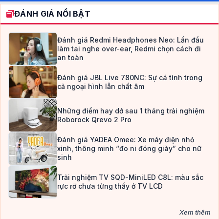
ĐÁNH GIÁ NỔI BẬT
Đánh giá Redmi Headphones Neo: Lần đầu
làm tai nghe over-ear, Redmi chọn cách đi
an toàn
Đánh giá JBL Live 780NC: Sự cá tính trong
cả ngoại hình lẫn chất âm
Những điểm hay dở sau 1 tháng trải nghiệm
Roborock Qrevo 2 Pro
Đánh giá YADEA Omee: Xe máy điện nhỏ
xinh, thông minh “đo ni đóng giày” cho nữ
sinh
Trải nghiệm TV SQD-MiniLED C8L: màu sắc
rực rỡ chưa từng thấy ở TV LCD
Xem thêm