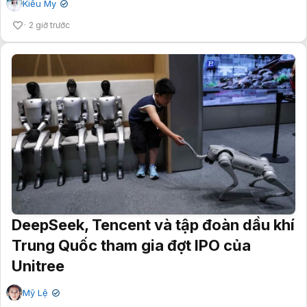
Kiều My
✔
2 giờ trước
DeepSeek, Tencent và tập đoàn dầu khí
Trung Quốc tham gia đợt IPO của
Unitree
Mỹ Lệ
✔