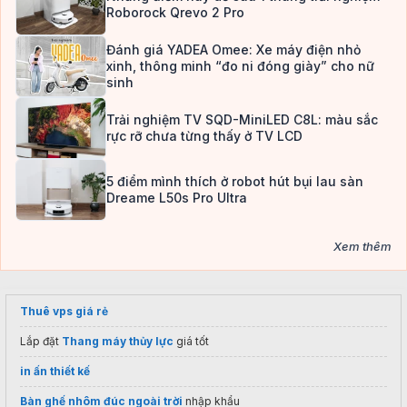
Roborock Qrevo 2 Pro
Đánh giá YADEA Omee: Xe máy điện nhỏ
xinh, thông minh “đo ni đóng giày” cho nữ
sinh
Trải nghiệm TV SQD-MiniLED C8L: màu sắc
rực rỡ chưa từng thấy ở TV LCD
5 điểm mình thích ở robot hút bụi lau sàn
Dreame L50s Pro Ultra
Xem thêm
Thuê vps giá rẻ
Lắp đặt
Thang máy thủy lực
giá tốt
in ấn thiết kế
Bàn ghế nhôm đúc ngoài trời
nhập khẩu