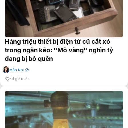
Hàng triệu thiết bị điện tử cũ cất xó
trong ngăn kéo: "Mỏ vàng" nghìn tỷ
đang bị bỏ quên
Mẫn Nhi
✔
4 giờ trước