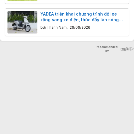
YADEA triển khai chương trình đổi xe
xăng sang xe điện, thúc đẩy làn sóng
chuyển đổi xe xanh tại Việt Nam
bởi
Thanh Nam
,
26/06/2026