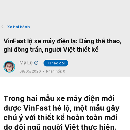
Xe hai bánh
VinFast lộ xe máy điện lạ: Dáng thể thao,
ghi đông trần, người Việt thiết kế
Mỹ Lệ
+Theo dõi
✔
09/05/2026
Phản hồi:
0
Trong hai mẫu xe máy điện mới
được VinFast hé lộ, một mẫu gây
chú ý với thiết kế hoàn toàn mới
do đội ngũ người Việt thực hiện.​