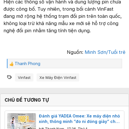
Hiện các thông số vận hành và dung lượng pin chưa
được công bố. Tuy nhiên, trong bối cảnh VinFast
đang mở rộng hệ thống trạm đổi pin trên toàn quốc,
không loại trừ khả năng mẫu xe mới sẽ hỗ trợ công
nghệ đổi pin nhằm tăng tính tiện dụng.
Nguồn:
Minh Sơn/Tuổi trẻ
Thanh Phong
C
ả
Từ khóa
m
Vinfast
Xe Máy Điện Vinfast
x
ú
c
:
CHỦ ĐỀ TƯƠNG TỰ
Đánh giá YADEA Omee: Xe máy điện nhỏ
xinh, thông minh “đo ni đóng giày” cho
nữ sinh
bởi
Thanh Nam
,
17:26, Thứ 4