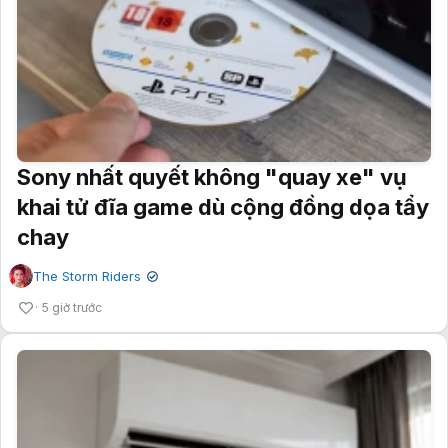
Sony nhất quyết không "quay xe" vụ
khai tử đĩa game dù cộng đồng dọa tẩy
chay
The Storm Riders
✔
5 giờ trước