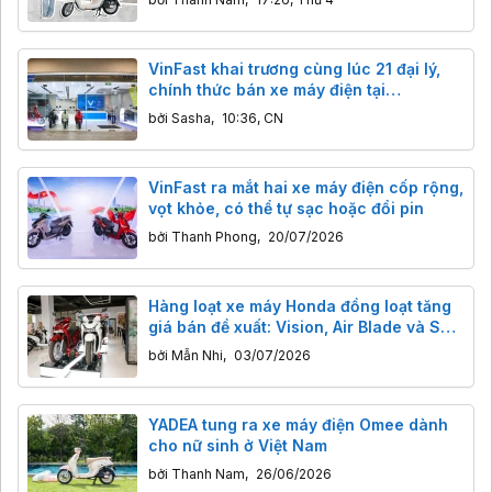
VinFast khai trương cùng lúc 21 đại lý,
chính thức bán xe máy điện tại
Philippines
bởi
Sasha
,
10:36, CN
VinFast ra mắt hai xe máy điện cốp rộng,
vọt khỏe, có thể tự sạc hoặc đổi pin
bởi
Thanh Phong
,
20/07/2026
Hàng loạt xe máy Honda đồng loạt tăng
giá bán đề xuất: Vision, Air Blade và SH
đều bị ảnh hưởng
bởi
Mẫn Nhi
,
03/07/2026
YADEA tung ra xe máy điện Omee dành
cho nữ sinh ở Việt Nam
bởi
Thanh Nam
,
26/06/2026