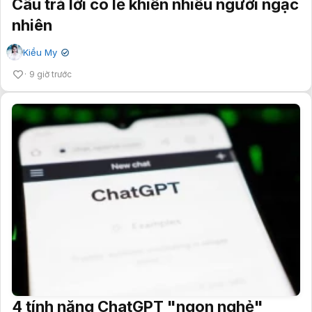
Câu trả lời có lẽ khiến nhiều người ngạc
nhiên
Kiều My
✔
9 giờ trước
4 tính năng ChatGPT "ngon nghẻ"