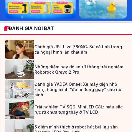
ĐÁNH GIÁ NỔI BẬT
Đánh giá JBL Live 780NC: Sự cá tính trong
cả ngoại hình lẫn chất âm
Những điểm hay dở sau 1 tháng trải nghiệm
Roborock Qrevo 2 Pro
Đánh giá YADEA Omee: Xe máy điện nhỏ
xinh, thông minh “đo ni đóng giày” cho nữ
sinh
Trải nghiệm TV SQD-MiniLED C8L: màu sắc
rực rỡ chưa từng thấy ở TV LCD
5 điểm mình thích ở robot hút bụi lau sàn