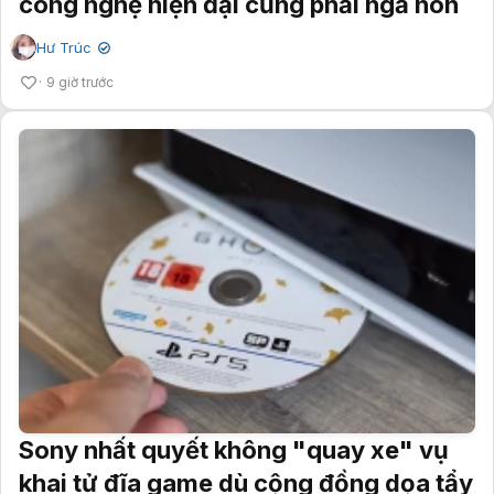
công nghệ hiện đại cũng phải ngả nón
Hư Trúc
✔
9 giờ trước
Sony nhất quyết không "quay xe" vụ
khai tử đĩa game dù cộng đồng dọa tẩy