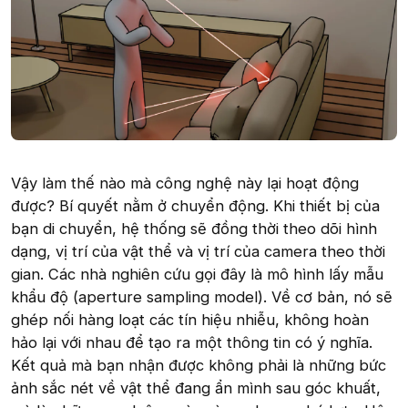
Vậy làm thế nào mà công nghệ này lại hoạt động
được? Bí quyết nằm ở chuyển động. Khi thiết bị của
bạn di chuyển, hệ thống sẽ đồng thời theo dõi hình
dạng, vị trí của vật thể và vị trí của camera theo thời
gian. Các nhà nghiên cứu gọi đây là mô hình lấy mẫu
khẩu độ (aperture sampling model). Về cơ bản, nó sẽ
ghép nối hàng loạt các tín hiệu nhiễu, không hoàn
hảo lại với nhau để tạo ra một thông tin có ý nghĩa.
Kết quả mà bạn nhận được không phải là những bức
ảnh sắc nét về vật thể đang ẩn mình sau góc khuất,