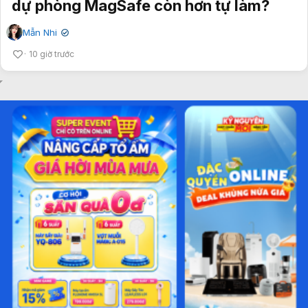
dự phòng MagSafe còn hơn tự làm?
Mẫn Nhi
✔
10 giờ trước