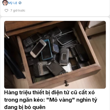
Mỹ Lệ
✔
7 giờ trước
Hàng triệu thiết bị điện tử cũ cất xó
trong ngăn kéo: "Mỏ vàng" nghìn tỷ
đang bị bỏ quên