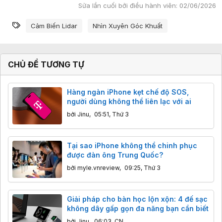
Sửa lần cuối bởi điều hành viên:
02/06/2026
Từ khóa
Cảm Biến Lidar
Nhìn Xuyên Góc Khuất
CHỦ ĐỀ TƯƠNG TỰ
Hàng ngàn iPhone kẹt chế độ SOS,
người dùng không thể liên lạc với ai
bởi
Jinu
,
05:51, Thứ 3
Tại sao iPhone không thể chinh phục
được đàn ông Trung Quốc?
bởi
myle.vnreview
,
09:25, Thứ 3
Giải pháp cho bàn học lộn xộn: 4 đế sạc
không dây gấp gọn đa năng bạn cần biết
bởi
Jinu
,
06:03, CN