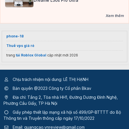
Dreame L50s Pro Ultra
Xem thêm
phone-18
Thuê vps giá rẻ
trang
tải Roblox Global
cập nhật mới 2026
Chịu trách nhiệm nội dung: LÊ THỊ HẠNH
Bản quyền @2023 Công ty Cổ phần Bkav
Địa chỉ: Tầng 2, Tòa nhà HH1, Đường Dương Đình Nghệ,
Phường Cầu Giấy, TP Hà Nội
Giấy phép thiết lập mạng xã hội số 499/GP-BTTTT
do Bộ
Thông tin và Truyền thông cấp ngày 17/10/2022
Email:
quangcao.vnreview@gmail.com