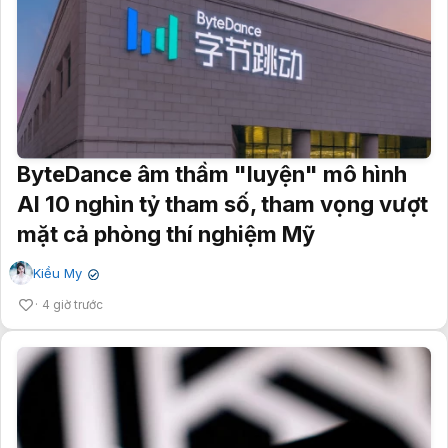
ByteDance âm thầm "luyện" mô hình
AI 10 nghìn tỷ tham số, tham vọng vượt
mặt cả phòng thí nghiệm Mỹ
Kiều My
✔
4 giờ trước