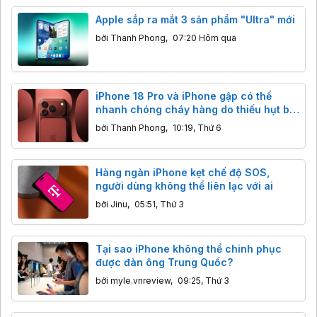
Apple sắp ra mắt 3 sản phẩm "Ultra" mới
bởi
Thanh Phong
,
07:20 Hôm qua
iPhone 18 Pro và iPhone gập có thể
nhanh chóng cháy hàng do thiếu hụt bộ
nhớ
bởi
Thanh Phong
,
10:19, Thứ 6
Hàng ngàn iPhone kẹt chế độ SOS,
người dùng không thể liên lạc với ai
bởi
Jinu
,
05:51, Thứ 3
Tại sao iPhone không thể chinh phục
được đàn ông Trung Quốc?
bởi
myle.vnreview
,
09:25, Thứ 3