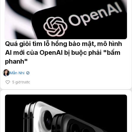
Quá giỏi tìm lỗ hổng bảo mật, mô hình
AI mới của OpenAI bị buộc phải "bấm
phanh"
Mẫn Nhi
✔
5 giờ trước