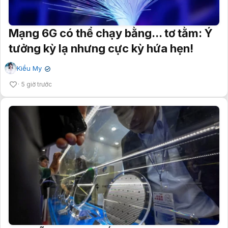
Mạng 6G có thể chạy bằng... tơ tằm: Ý
tưởng kỳ lạ nhưng cực kỳ hứa hẹn!
Kiều My
✔
5 giờ trước