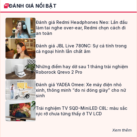
ĐÁNH GIÁ NỔI BẬT
Đánh giá Redmi Headphones Neo: Lần đầu
làm tai nghe over-ear, Redmi chọn cách đi
an toàn
Đánh giá JBL Live 780NC: Sự cá tính trong
cả ngoại hình lẫn chất âm
Những điểm hay dở sau 1 tháng trải nghiệm
Roborock Qrevo 2 Pro
Đánh giá YADEA Omee: Xe máy điện nhỏ
xinh, thông minh “đo ni đóng giày” cho nữ
sinh
Trải nghiệm TV SQD-MiniLED C8L: màu sắc
rực rỡ chưa từng thấy ở TV LCD
Xem thêm