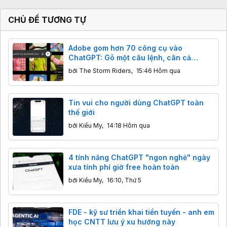
CHỦ ĐỀ TƯƠNG TỰ
Adobe gom hơn 70 công cụ vào
ChatGPT: Gõ một câu lệnh, cân cả
Photoshop lẫn Premiere
bởi
The Storm Riders
,
15:46 Hôm qua
Tin vui cho người dùng ChatGPT toàn
thế giới
bởi
Kiều My
,
14:18 Hôm qua
4 tính năng ChatGPT "ngon nghẻ" ngày
xưa tính phí giờ free hoàn toàn
bởi
Kiều My
,
16:10, Thứ 5
FDE - kỹ sư triển khai tiền tuyến - anh em
học CNTT lưu ý xu hướng này