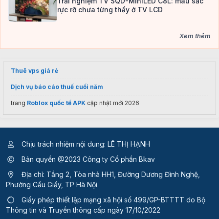
Trải nghiệm TV SQD-MiniLED C8L: màu sắc
rực rỡ chưa từng thấy ở TV LCD
Xem thêm
Thuê vps giá rẻ
Dịch vụ báo cáo thuế cuối năm
trang
Roblox quốc tế APK
cập nhật mới 2026
Chịu trách nhiệm nội dung: LÊ THỊ HẠNH
Bản quyền @2023 Công ty Cổ phần Bkav
Địa chỉ: Tầng 2, Tòa nhà HH1, Đường Dương Đình Nghệ,
Phường Cầu Giấy, TP Hà Nội
Giấy phép thiết lập mạng xã hội số 499/GP-BTTTT
do Bộ
Thông tin và Truyền thông cấp ngày 17/10/2022