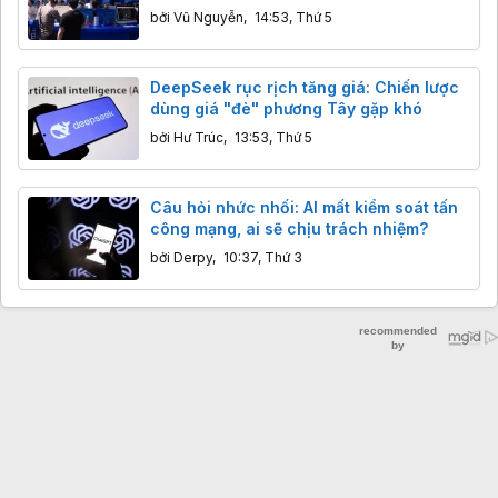
bởi
Vũ Nguyễn
,
14:53, Thứ 5
DeepSeek rục rịch tăng giá: Chiến lược
dùng giá "đè" phương Tây gặp khó
bởi
Hư Trúc
,
13:53, Thứ 5
Câu hỏi nhức nhối: AI mất kiểm soát tấn
công mạng, ai sẽ chịu trách nhiệm?
bởi
Derpy
,
10:37, Thứ 3