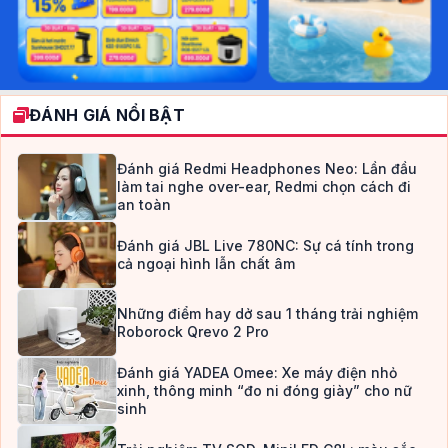
ĐÁNH GIÁ NỔI BẬT
Đánh giá Redmi Headphones Neo: Lần đầu
làm tai nghe over-ear, Redmi chọn cách đi
an toàn
Đánh giá JBL Live 780NC: Sự cá tính trong
cả ngoại hình lẫn chất âm
Những điểm hay dở sau 1 tháng trải nghiệm
Roborock Qrevo 2 Pro
Đánh giá YADEA Omee: Xe máy điện nhỏ
xinh, thông minh “đo ni đóng giày” cho nữ
sinh