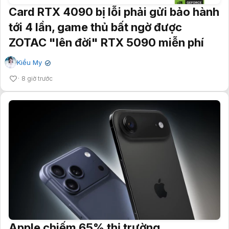
Card RTX 4090 bị lỗi phải gửi bảo hành
tới 4 lần, game thủ bất ngờ được
ZOTAC "lên đời" RTX 5090 miễn phí
Kiều My
✔
8 giờ trước
Apple chiếm 65% thị trường