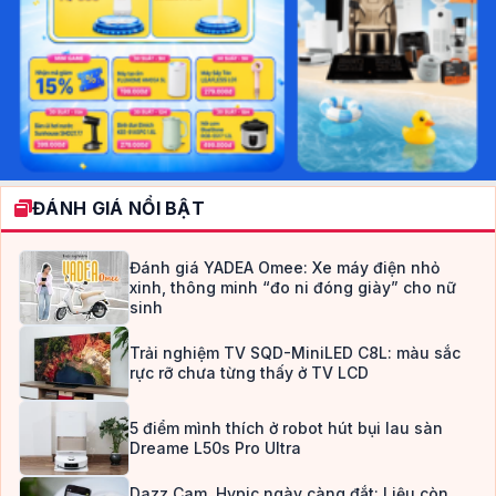
ĐÁNH GIÁ NỔI BẬT
Đánh giá YADEA Omee: Xe máy điện nhỏ
xinh, thông minh “đo ni đóng giày” cho nữ
sinh
Trải nghiệm TV SQD-MiniLED C8L: màu sắc
rực rỡ chưa từng thấy ở TV LCD
5 điểm mình thích ở robot hút bụi lau sàn
Dreame L50s Pro Ultra
Dazz Cam, Hypic ngày càng đắt: Liệu còn