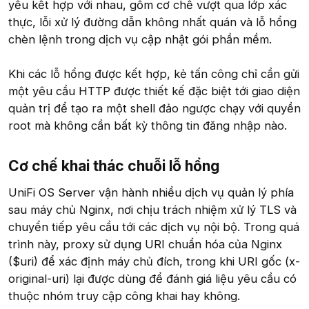
yếu kết hợp với nhau, gồm cơ chế vượt qua lớp xác
thực, lỗi xử lý đường dẫn không nhất quán và lỗ hổng
chèn lệnh trong dịch vụ cập nhật gói phần mềm.
Khi các lỗ hổng được kết hợp, kẻ tấn công chỉ cần gửi
một yêu cầu HTTP được thiết kế đặc biệt tới giao diện
quản trị để tạo ra một shell đảo ngược chạy với quyền
root mà không cần bất kỳ thông tin đăng nhập nào.
Cơ chế khai thác chuỗi lỗ hổng
UniFi OS Server vận hành nhiều dịch vụ quản lý phía
sau máy chủ Nginx, nơi chịu trách nhiệm xử lý TLS và
chuyển tiếp yêu cầu tới các dịch vụ nội bộ. Trong quá
trình này, proxy sử dụng URI chuẩn hóa của Nginx
($uri) để xác định máy chủ đích, trong khi URI gốc (x-
original-uri) lại được dùng để đánh giá liệu yêu cầu có
thuộc nhóm truy cập công khai hay không.