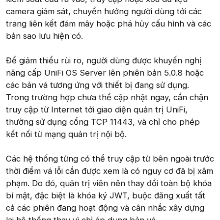
camera giám sát, chuyển hướng người dùng tới các
trang liên kết đám mây hoặc phá hủy cấu hình và các
bản sao lưu hiện có.
Để giảm thiểu rủi ro, người dùng được khuyến nghị
nâng cấp UniFi OS Server lên phiên bản 5.0.8 hoặc
các bản vá tương ứng với thiết bị đang sử dụng.
Trong trường hợp chưa thể cập nhật ngay, cần chặn
truy cập từ Internet tới giao diện quản trị UniFi,
thường sử dụng cổng TCP 11443, và chỉ cho phép
kết nối từ mạng quản trị nội bộ.
Các hệ thống từng có thể truy cập từ bên ngoài trước
thời điểm vá lỗi cần được xem là có nguy cơ đã bị xâm
phạm. Do đó, quản trị viên nên thay đổi toàn bộ khóa
bí mật, đặc biệt là khóa ký JWT, buộc đăng xuất tất
cả các phiên đang hoạt động và cân nhắc xây dựng
lại hệ thống thay vì chỉ áp dụng bản vá.