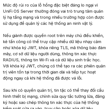
Mức độ rủi ro của lỗ hổng đặc biệt đáng lo ngại vì
UniFi OS Server thường đóng vai trò trung tâm quản
lý hạ tầng mạng và trong nhiều trường hợp còn được
sử dụng để quản lý các hệ thống an ninh vật lý.
Nếu giành được quyền root trên máy chủ điều khiển,
kẻ tấn công có thể truy cập nhiều dữ liệu nhạy cảm
như khóa ký JWT, khóa riêng TLS, mã thông báo đám
mây, cơ sở dữ liệu người dùng, thông tin xác thực
RADIUS, thông tin Wi-Fi và cả dữ liệu sinh trắc học.
Với khóa ký JWT, chúng có thể tạo ra các phiên quản
trị viên tồn tại trong thời gian dài và tiếp tục hoạt
động ngay cả khi hệ thống đã được vá lỗi.
Sau khi có quyền quản trị, tin tặc có thể thay đổi cấu
hình thiết bị mạng, chỉnh sửa quy tắc tường lửa, đăng
ký hoặc sao chép thông tin xác thực của hệ thống
kiểm soát cửa ra vào, truy cập hoặc xóa dữ liệu