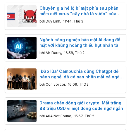
Chuyên gia hé lộ bí mật phía sau phần
mềm diệt virus "cây nhà lá vườn" của
Triều Tiên
bởi
Duy Linh
,
11:44, Thứ 3
Ngành công nghiệp bảo mật AI đang đối
mặt với khủng hoảng thiếu hụt nhân tài
bởi
Mr. Darcy
,
16:58, Thứ 2
'Đào lửa' Campuchia dùng Chatgpt để
hành nghề, đã có nạn nhân mất cả ngàn
đô
bởi
Con voi còi
,
16:09, Thứ 2
Drama chấn động giới crypto: Mất trắng
88 triệu USD vì một dòng code ngớ ngẩn
bởi
404 Not Found
,
15:57, Thứ 2