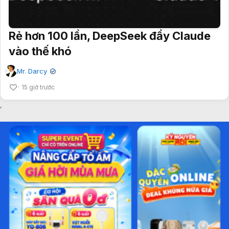
Rẻ hơn 100 lần, DeepSeek đẩy Claude
vào thế khó
Mr. Darcy
✔
15 giờ trước