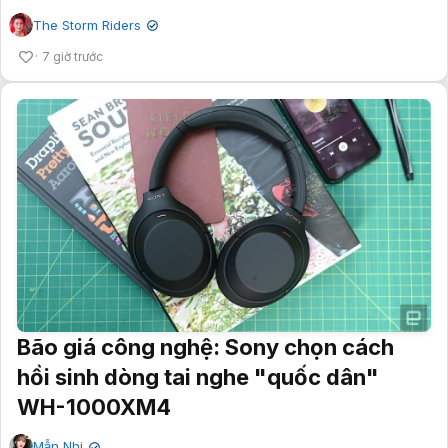
The Storm Riders
✔
7 giờ trước
Bão giá công nghệ: Sony chọn cách
hồi sinh dòng tai nghe "quốc dân"
WH-1000XM4
Mẫn Nhi