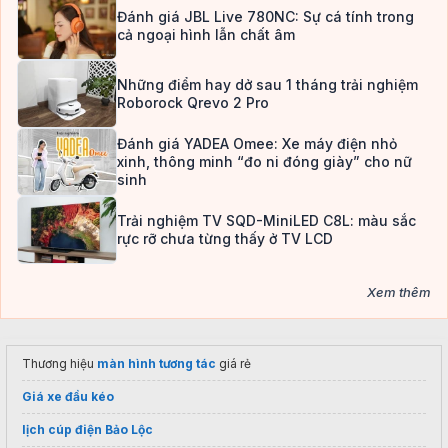
Đánh giá JBL Live 780NC: Sự cá tính trong
cả ngoại hình lẫn chất âm
Những điểm hay dở sau 1 tháng trải nghiệm
Roborock Qrevo 2 Pro
Đánh giá YADEA Omee: Xe máy điện nhỏ
xinh, thông minh “đo ni đóng giày” cho nữ
sinh
Trải nghiệm TV SQD-MiniLED C8L: màu sắc
rực rỡ chưa từng thấy ở TV LCD
Xem thêm
Thương hiệu
màn hình tương tác
giá rẻ
Giá xe đầu kéo
lịch cúp điện Bảo Lộc