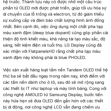
hệ trước. Thành tựu này có được nhờ một cấu trúc
phần tử OLED mới được phát triển, giúp tối ưu hóa sự
di chuyển của lỗ trống và electron, từ đó giảm thiểu
sự xuống cấp và đảm bảo chất lượng hình ảnh đồng
nhất. Bên cạnh đó, việc ứng dụng một chất pha tạp
màu xanh đậm (deep blue dopant) cũng góp phần cải
thiện độ tinh khiết màu, khả năng tái tạo màu sắc, độ
sáng, tiết kiệm điện và tuổi thọ. LG Display cũng đã
xác nhận với FlatpanelsHD rằng chất pha tạp màu
xanh đậm này không phải là blue PHOLED.
Việc sản xuất hàng loạt tấm nền Tandem OLED thế hệ
thứ ba sẽ bắt đầu ngay trong năm nay, khởi điểm với
các tấm nền dành cho ô tô, sau đó sẽ mở rộng sang
các thiết bị IT như laptop và máy tính bảng. Cùng với
công nghệ AMOLED từ Samsung Display, bước tiến
này hứa hẹn sẽ đưa OLED đến gần hơn với các thiết
bị di động, nơi công nghệ LCD vẫn đang chiếm ưu