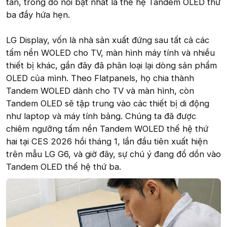
tân, trong đó nổi bật nhất là thế hệ Tandem OLED thứ
ba đầy hứa hẹn.
LG Display, vốn là nhà sản xuất đứng sau tất cả các
tấm nền WOLED cho TV, màn hình máy tính và nhiều
thiết bị khác, gần đây đã phân loại lại dòng sản phẩm
OLED của mình. Theo Flatpanels, họ chia thành
Tandem WOLED dành cho TV và màn hình, còn
Tandem OLED sẽ tập trung vào các thiết bị di động
như laptop và máy tính bảng. Chúng ta đã được
chiêm ngưỡng tấm nền Tandem WOLED thế hệ thứ
hai tại CES 2026 hồi tháng 1, lần đầu tiên xuất hiện
trên mẫu LG G6, và giờ đây, sự chú ý đang đổ dồn vào
Tandem OLED thế hệ thứ ba.