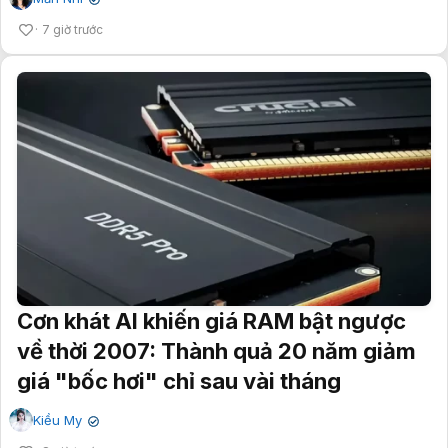
✔
7 giờ trước
Cơn khát AI khiến giá RAM bật ngược
về thời 2007: Thành quả 20 năm giảm
giá "bốc hơi" chỉ sau vài tháng
Kiều My
✔