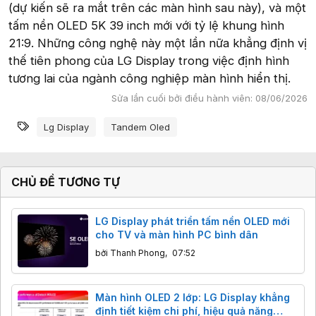
(dự kiến sẽ ra mắt trên các màn hình sau này), và một
tấm nền OLED 5K 39 inch mới với tỷ lệ khung hình
21:9. Những công nghệ này một lần nữa khẳng định vị
thế tiên phong của LG Display trong việc định hình
tương lai của ngành công nghiệp màn hình hiển thị.
Sửa lần cuối bởi điều hành viên:
08/06/2026
Từ khóa
Lg Display
Tandem Oled
CHỦ ĐỀ TƯƠNG TỰ
LG Display phát triển tấm nền OLED mới
cho TV và màn hình PC bình dân
bởi
Thanh Phong
,
07:52
Màn hình OLED 2 lớp: LG Display khẳng
định tiết kiệm chi phí, hiệu quả năng