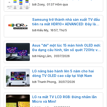
lượng, màu sắc vượt trội
bởi
Zoey
,
01:37 Hôm qua
Samsung trở thành nhà sản xuất TV đầu
tiên ra mắt HDR10+ ADVANCED: Đây là
gì? Có tác dụng gì?
bởi
Kiều My
,
16:57, Thứ 5
Asus "đẻ" một lúc 15 màn hình OLED mới:
Đa dạng cấu hình, tần số quét 720Hz và
công nghệ BlackShield
bởi
Hùng Lâm
,
31/07/2026
LG nâng bảo hành lên 5 năm cho hai
dòng TV OLED cao cấp tại Việt Nam
bởi
Thanh Phong
,
30/07/2026
LG ra mắt TV LCD RGB: Đừng nhầm lẫn
Micro và Mini!