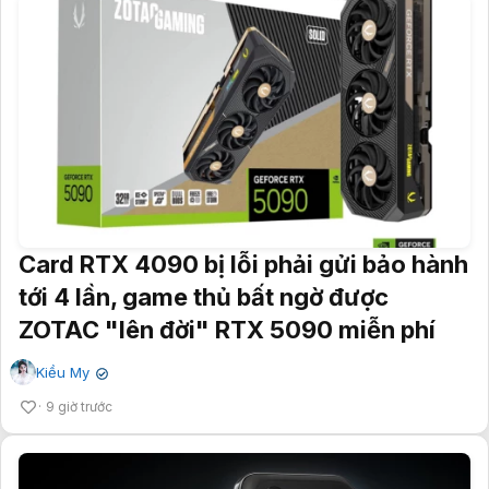
Card RTX 4090 bị lỗi phải gửi bảo hành
tới 4 lần, game thủ bất ngờ được
ZOTAC "lên đời" RTX 5090 miễn phí
Kiều My
✔
9 giờ trước