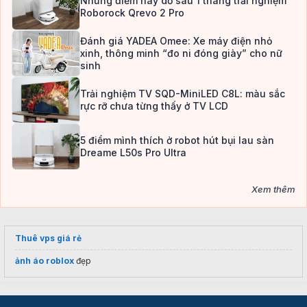
Những điểm hay dở sau 1 tháng trải nghiệm
Roborock Qrevo 2 Pro
Đánh giá YADEA Omee: Xe máy điện nhỏ
xinh, thông minh “đo ni đóng giày” cho nữ
sinh
Trải nghiệm TV SQD-MiniLED C8L: màu sắc
rực rỡ chưa từng thấy ở TV LCD
5 điểm mình thích ở robot hút bụi lau sàn
Dreame L50s Pro Ultra
Xem thêm
Thuê vps giá rẻ
ảnh áo roblox
đẹp