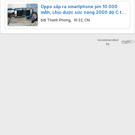
Oppo sắp ra smartphone pin 10.000
mAh, chịu được sức nóng 2000 độ C từ
lửa đuôi tên lửa
bởi
Thanh Phong
,
10:22, CN