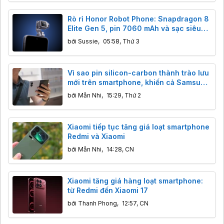
Rò rỉ Honor Robot Phone: Snapdragon 8
Elite Gen 5, pin 7060 mAh và sạc siêu
tốc 120W
bởi
Sussie
,
05:58, Thứ 3
Vì sao pin silicon-carbon thành trào lưu
mới trên smartphone, khiến cả Samsung
cũng phải nhập cuộc?
bởi
Mẫn Nhi
,
15:29, Thứ 2
Xiaomi tiếp tục tăng giá loạt smartphone
Redmi và Xiaomi
bởi
Mẫn Nhi
,
14:28, CN
Xiaomi tăng giá hàng loạt smartphone:
từ Redmi đến Xiaomi 17
bởi
Thanh Phong
,
12:57, CN