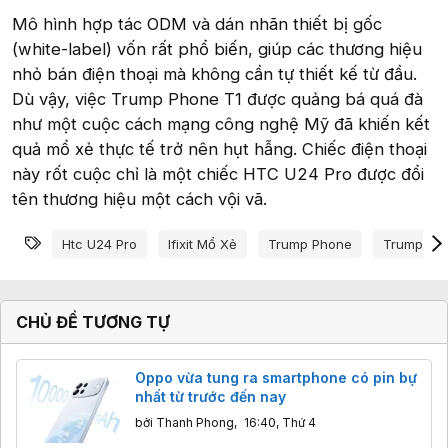
Mô hình hợp tác ODM và dán nhãn thiết bị gốc
(white-label) vốn rất phổ biến, giúp các thương hiệu
nhỏ bán điện thoại mà không cần tự thiết kế từ đầu.
Dù vậy, việc Trump Phone T1 được quảng bá quá đà
như một cuộc cách mạng công nghệ Mỹ đã khiến kết
quả mổ xẻ thực tế trở nên hụt hẫng. Chiếc điện thoại
này rốt cuộc chỉ là một chiếc HTC U24 Pro được đổi
tên thương hiệu một cách vội vã.
Từ khóa
Htc U24 Pro
Ifixit Mổ Xẻ
Trump Phone
Trump Ph
CHỦ ĐỀ TƯƠNG TỰ
Oppo vừa tung ra smartphone có pin bự
nhất từ trước đến nay
bởi
Thanh Phong
,
16:40, Thứ 4