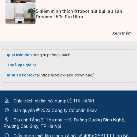
5 điểm mình thích ở robot hút bụi lau sàn
Dreame L50s Pro Ultra
Xem thêm
quạt trần đèn
trang trí phòng khách
Thuê vps giá rẻ
hình áo roblox
tại https://roblox-apk.download/
Chịu trách nhiệm nội dung: LÊ THỊ HẠNH
Bản quyền @2023 Công ty Cổ phần Bkav
Địa chỉ: Tầng 2, Tòa nhà HH1, Đường Dương Đình Nghệ,
Phường Cầu Giấy, TP Hà Nội
Giấy phép thiết lập mạng xã hội số 499/GP-BTTTT
do Bộ