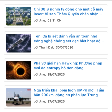
Chi 38,8 nghìn tỷ đồng cho một cỗ máy
laser: Vì sao Thâm Quyến chấp nhận
"mài kiếm" cả trăm năm
bởi
Jinu
,
09:31, CN
Tên lửa bị sét đánh vẫn an toàn nhờ
công nghệ chống sét đặc biệt hoạt động
ra sao?
bởi
ThanhDat
,
30/07/2026
Phá vỡ giới hạn Hawking: Phương pháp
mới đo entropy hố đen động
bởi
Jinu
,
28/07/2026
Nga triển khai bom lượn UMPK mới: Tầm
bắn 200km, động cơ phản lực Trung
Quốc
bởi
Jinu
,
27/07/2026