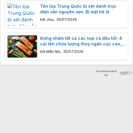
Tên lửa Trung Quốc bị sét đánh trực
diện vẫn nguyên vẹn: Bí mật hé lộ
bởi
Jinu
,
26/07/2026
Đừng nhầm tất cả các loại cá đều tốt: 4
cái tên chứa lượng thuỷ ngân cực cao,
ăn nhiều dễ rước độc vào người
bởi
Mẫn Nhi
,
25/07/2026