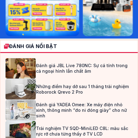
ĐÁNH GIÁ NỔI BẬT
Đánh giá JBL Live 780NC: Sự cá tính trong
cả ngoại hình lẫn chất âm
Những điểm hay dở sau 1 tháng trải nghiệm
Roborock Qrevo 2 Pro
Đánh giá YADEA Omee: Xe máy điện nhỏ
xinh, thông minh “đo ni đóng giày” cho nữ
sinh
Trải nghiệm TV SQD-MiniLED C8L: màu sắc
rực rỡ chưa từng thấy ở TV LCD