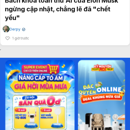
Bách khoa toàn thư AI của Elon Musk
ngừng cập nhật, chẳng lẽ đã "chết
yểu"
Derpy
✔
1 giờ trước