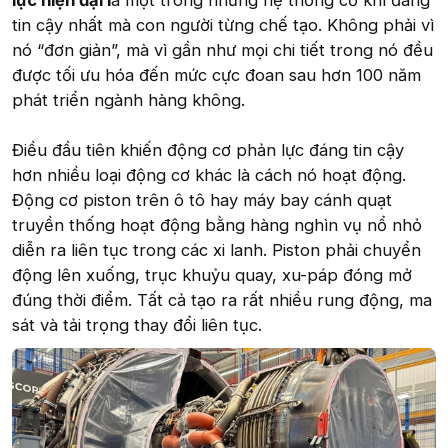
lực hiện đại l
à một trong những hệ thống cơ khí đáng
tin cậy nhất mà con người từng chế tạo. Không phải vì
nó “đơn giản”, mà vì gần như mọi chi tiết trong nó đều
được tối ưu hóa đến mức cực đoan sau hơn 100 năm
phát triển ngành hàng không.
Điều đầu tiên khiến động cơ phản lực đáng tin cậy
hơn nhiều loại động cơ khác là cách nó hoạt động.
Động cơ piston trên ô tô hay máy bay cánh quạt
truyền thống hoạt động bằng hàng nghìn vụ nổ nhỏ
diễn ra liên tục trong các xi lanh. Piston phải chuyển
động lên xuống, trục khuỷu quay, xu-páp đóng mở
đúng thời điểm. Tất cả tạo ra rất nhiều rung động, ma
sát và tải trọng thay đổi liên tục.