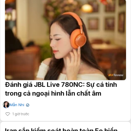
Đánh giá JBL Live 780NC: Sự cá tính
trong cả ngoại hình lẫn chất âm
Mẫn Nhi
✔
1 giờ trước
Iran sắp kiểm soát hoàn toàn Eo biển