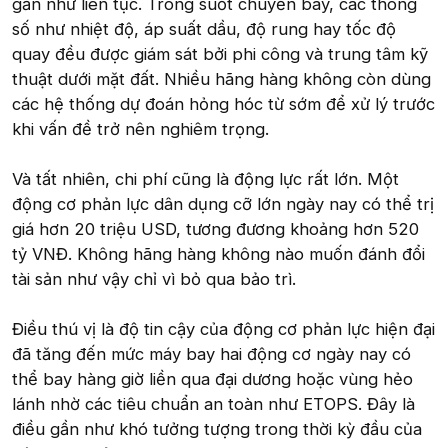
gần như liên tục. Trong suốt chuyến bay, các thông
số như nhiệt độ, áp suất dầu, độ rung hay tốc độ
quay đều được giám sát bởi phi công và trung tâm kỹ
thuật dưới mặt đất. Nhiều hãng hàng không còn dùng
các hệ thống dự đoán hỏng hóc từ sớm để xử lý trước
khi vấn đề trở nên nghiêm trọng.
Và tất nhiên, chi phí cũng là động lực rất lớn. Một
động cơ phản lực dân dụng cỡ lớn ngày nay có thể trị
giá hơn 20 triệu USD, tương đương khoảng hơn 520
tỷ VNĐ. Không hãng hàng không nào muốn đánh đổi
tài sản như vậy chỉ vì bỏ qua bảo trì.
Điều thú vị là độ tin cậy của động cơ phản lực hiện đại
đã tăng đến mức máy bay hai động cơ ngày nay có
thể bay hàng giờ liền qua đại dương hoặc vùng hẻo
lánh nhờ các tiêu chuẩn an toàn như ETOPS. Đây là
điều gần như khó tưởng tượng trong thời kỳ đầu của