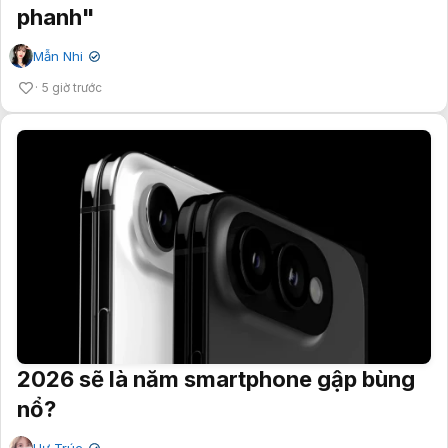
phanh"
Mẫn Nhi
✔
5 giờ trước
2026 sẽ là năm smartphone gập bùng
nổ?
Hư Trúc