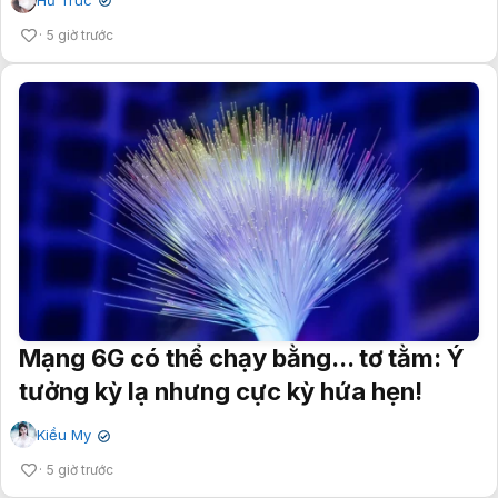
✔
5 giờ trước
Mạng 6G có thể chạy bằng... tơ tằm: Ý
tưởng kỳ lạ nhưng cực kỳ hứa hẹn!
Kiều My
✔
5 giờ trước