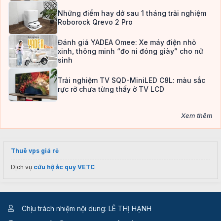
Những điểm hay dở sau 1 tháng trải nghiệm
Roborock Qrevo 2 Pro
Đánh giá YADEA Omee: Xe máy điện nhỏ
xinh, thông minh “đo ni đóng giày” cho nữ
sinh
Trải nghiệm TV SQD-MiniLED C8L: màu sắc
rực rỡ chưa từng thấy ở TV LCD
Xem thêm
Thuê vps giá rẻ
Dịch vụ
cứu hộ ắc quy VETC
Chịu trách nhiệm nội dung: LÊ THỊ HẠNH