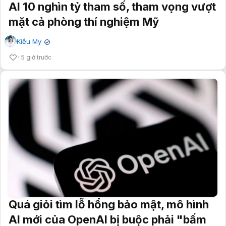
AI 10 nghìn tỷ tham số, tham vọng vượt
mặt cả phòng thí nghiệm Mỹ
Kiều My
✔
5 giờ trước
Quá giỏi tìm lỗ hổng bảo mật, mô hình
AI mới của OpenAI bị buộc phải "bấm