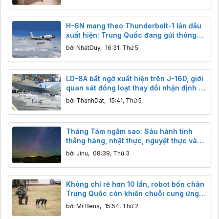
H-6N mang theo Thunderbolt-1 lần đầu
xuất hiện: Trung Quốc đang gửi thông
điệp gì tới các nhóm tàu sân bay?
bởi
NhatDuy
,
16:31, Thứ 5
LD-8A bất ngờ xuất hiện trên J-16D, giới
quan sát đồng loạt thay đổi nhận định về
tên lửa chống radar mới của Trung
bởi
ThanhDat
,
15:41, Thứ 5
Quốc
Tháng Tám ngắm sao: Sáu hành tinh
thẳng hàng, nhật thực, nguyệt thực và
ngôi sao khổng lồ đáng sợ
bởi
Jinu
,
08:39, Thứ 3
Không chỉ rẻ hơn 10 lần, robot bốn chân
Trung Quốc còn khiến chuỗi cung ứng
phương Tây rơi vào thế khó như thế nào?
bởi
Mr Bens
,
15:54, Thứ 2