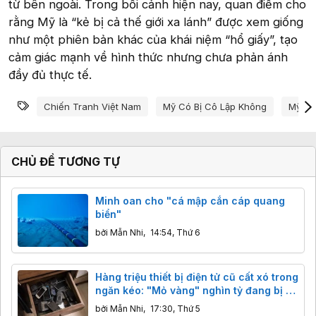
từ bên ngoài. Trong bối cảnh hiện nay, quan điểm cho
rằng Mỹ là “kẻ bị cả thế giới xa lánh” được xem giống
như một phiên bản khác của khái niệm “hổ giấy”, tạo
cảm giác mạnh về hình thức nhưng chưa phản ánh
đầy đủ thực tế.
Từ khóa
Chiến Tranh Việt Nam
Mỹ Có Bị Cô Lập Không
Mỹ Rú
CHỦ ĐỀ TƯƠNG TỰ
Minh oan cho "cá mập cắn cáp quang
biển"
bởi
Mẫn Nhi
,
14:54, Thứ 6
Hàng triệu thiết bị điện tử cũ cất xó trong
ngăn kéo: "Mỏ vàng" nghìn tỷ đang bị bỏ
quên
bởi
Mẫn Nhi
,
17:30, Thứ 5