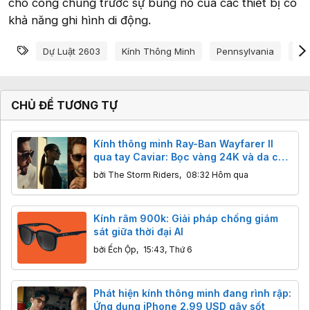
cho công chúng trước sự bùng nổ của các thiết bị có
khả năng ghi hình di động.
Từ khóa
Dự Luật 2603
Kính Thông Minh
Pennsylvania
Qu
CHỦ ĐỀ TƯƠNG TỰ
Kính thông minh Ray-Ban Wayfarer II
qua tay Caviar: Bọc vàng 24K và da cá
sấu, giá từ 160 triệu đồng
bởi
The Storm Riders
,
08:32 Hôm qua
Kính râm 900k: Giải pháp chống giám
sát giữa thời đại AI
bởi
Ếch Ộp
,
15:43, Thứ 6
Phát hiện kính thông minh đang rình rập:
Ứng dụng iPhone 2.99 USD gây sốt