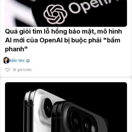
Quá giỏi tìm lỗ hổng bảo mật, mô hình
AI mới của OpenAI bị buộc phải "bấm
phanh"
Mẫn Nhi
✔
18 giờ trước