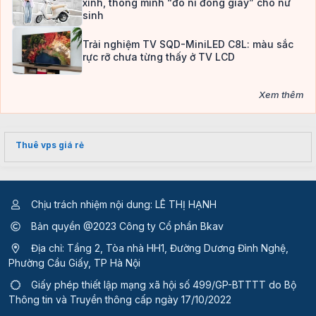
xinh, thông minh “đo ni đóng giày” cho nữ
sinh
Trải nghiệm TV SQD-MiniLED C8L: màu sắc
rực rỡ chưa từng thấy ở TV LCD
Xem thêm
Thuê vps giá rẻ
Chịu trách nhiệm nội dung: LÊ THỊ HẠNH
Bản quyền @2023 Công ty Cổ phần Bkav
Địa chỉ: Tầng 2, Tòa nhà HH1, Đường Dương Đình Nghệ,
Phường Cầu Giấy, TP Hà Nội
Giấy phép thiết lập mạng xã hội số 499/GP-BTTTT
do Bộ
Thông tin và Truyền thông cấp ngày 17/10/2022