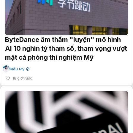
ByteDance âm thầm "luyện" mô hình
AI 10 nghìn tỷ tham số, tham vọng vượt
mặt cả phòng thí nghiệm Mỹ
Kiều My
✔
18 giờ trước