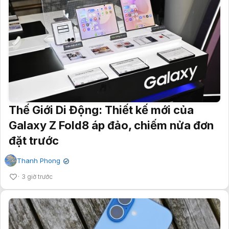
Thế Giới Di Động: Thiết kế mới của
Galaxy Z Fold8 áp đảo, chiếm nửa đơn
đặt trước
Thanh Phong
✔
3 giờ trước