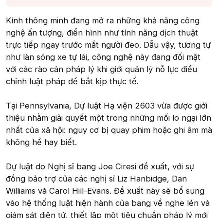
Kính thông minh đang mở ra những khả năng công
nghệ ấn tượng, điển hình như tính năng dịch thuật
trực tiếp ngay trước mắt người đeo. Dẫu vậy, tương tự
như làn sóng xe tự lái, công nghệ này đang đối mặt
với các rào cản pháp lý khi giới quản lý nỗ lực điều
chỉnh luật pháp để bắt kịp thực tế.
Tại Pennsylvania, Dự luật Hạ viện 2603 vừa được giới
thiệu nhằm giải quyết một trong những mối lo ngại lớn
nhất của xã hội: nguy cơ bị quay phim hoặc ghi âm mà
không hề hay biết.
Dự luật do Nghị sĩ bang Joe Ciresi đề xuất, với sự
đồng bảo trợ của các nghị sĩ Liz Hanbidge, Dan
Williams và Carol Hill-Evans. Đề xuất này sẽ bổ sung
vào hệ thống luật hiện hành của bang về nghe lén và
giám sát điện tử, thiết lập một tiêu chuẩn pháp lý mới