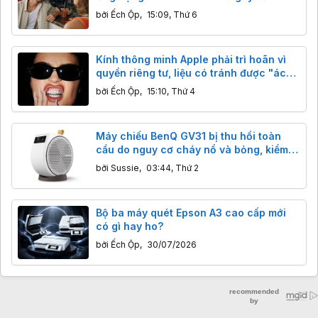
bởi
Ếch Ộp
,
15:09, Thứ 6
Kính thông minh Apple phải trì hoãn vì
quyền riêng tư, liệu có tránh được "ác
mộng" như Meta?
bởi
Ếch Ộp
,
15:10, Thứ 4
Máy chiếu BenQ GV31 bị thu hồi toàn
cầu do nguy cơ cháy nổ và bỏng, kiểm
tra ngay!
bởi
Sussie
,
03:44, Thứ 2
Bộ ba máy quét Epson A3 cao cấp mới
có gì hay ho?
bởi
Ếch Ộp
,
30/07/2026