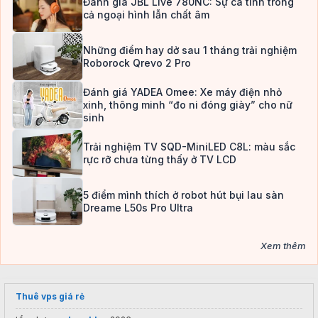
Đánh giá JBL Live 780NC: Sự cá tính trong
cả ngoại hình lẫn chất âm
Những điểm hay dở sau 1 tháng trải nghiệm
Roborock Qrevo 2 Pro
Đánh giá YADEA Omee: Xe máy điện nhỏ
xinh, thông minh “đo ni đóng giày” cho nữ
sinh
Trải nghiệm TV SQD-MiniLED C8L: màu sắc
rực rỡ chưa từng thấy ở TV LCD
5 điểm mình thích ở robot hút bụi lau sàn
Dreame L50s Pro Ultra
Xem thêm
Thuê vps giá rẻ