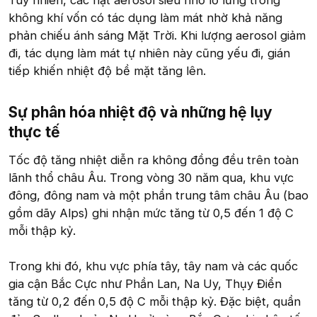
Tuy nhiên, các hạt aerosol siêu nhỏ lơ lửng trong
không khí vốn có tác dụng làm mát nhờ khả năng
phản chiếu ánh sáng Mặt Trời. Khi lượng aerosol giảm
đi, tác dụng làm mát tự nhiên này cũng yếu đi, gián
tiếp khiến nhiệt độ bề mặt tăng lên.
Sự phân hóa nhiệt độ và những hệ lụy
thực tế​
Tốc độ tăng nhiệt diễn ra không đồng đều trên toàn
lãnh thổ châu Âu. Trong vòng 30 năm qua, khu vực
đông, đông nam và một phần trung tâm châu Âu (bao
gồm dãy Alps) ghi nhận mức tăng từ 0,5 đến 1 độ C
mỗi thập kỷ.
Trong khi đó, khu vực phía tây, tây nam và các quốc
gia cận Bắc Cực như Phần Lan, Na Uy, Thụy Điển
tăng từ 0,2 đến 0,5 độ C mỗi thập kỷ. Đặc biệt, quần