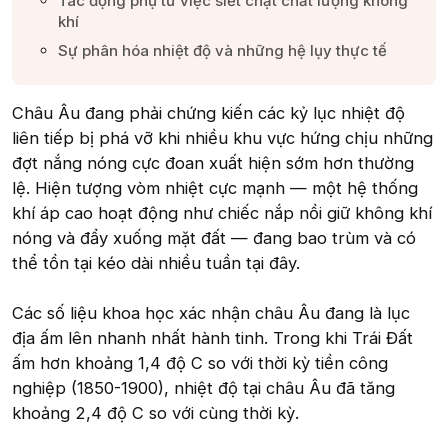
Tác động phụ từ việc siết chặt chất lượng không
khí​
Sự phân hóa nhiệt độ và những hệ lụy thực tế​
Châu Âu đang phải chứng kiến các kỷ lục nhiệt độ
liên tiếp bị phá vỡ khi nhiều khu vực hứng chịu những
đợt nắng nóng cực đoan xuất hiện sớm hơn thường
lệ. Hiện tượng vòm nhiệt cực mạnh — một hệ thống
khí áp cao hoạt động như chiếc nắp nồi giữ không khí
nóng và đẩy xuống mặt đất — đang bao trùm và có
thể tồn tại kéo dài nhiều tuần tại đây.
Các số liệu khoa học xác nhận châu Âu đang là lục
địa ấm lên nhanh nhất hành tinh. Trong khi Trái Đất
ấm hơn khoảng 1,4 độ C so với thời kỳ tiền công
nghiệp (1850-1900), nhiệt độ tại châu Âu đã tăng
khoảng 2,4 độ C so với cùng thời kỳ.