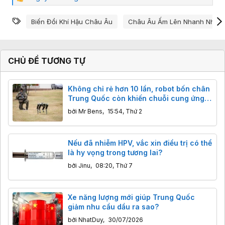
C
ả
Từ khóa
m
Biến Đổi Khí Hậu Châu Âu
Châu Âu Ấm Lên Nhanh Nhất
x
ú
c
:
CHỦ ĐỀ TƯƠNG TỰ
Không chỉ rẻ hơn 10 lần, robot bốn chân
Trung Quốc còn khiến chuỗi cung ứng
phương Tây rơi vào thế khó như thế nào?
bởi
Mr Bens
,
15:54, Thứ 2
Nếu đã nhiễm HPV, vắc xin điều trị có thể
là hy vọng trong tương lai?
bởi
Jinu
,
08:20, Thứ 7
Xe năng lượng mới giúp Trung Quốc
giảm nhu cầu dầu ra sao?
bởi
NhatDuy
,
30/07/2026