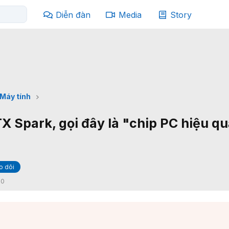
Diễn đàn
Media
Story
Máy tính
X Spark, gọi đây là "chip PC hiệu q
o dõi
:
0