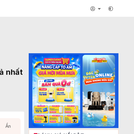
uả nhất
Ẩn