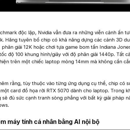
nchmark độc lập, Nvidia vẫn đưa ra những viễn cảnh ấn t
k. Hãng tuyên bố chip có khả năng dựng các cảnh 3D du
 phân giải 12K hoặc chơi tựa game bom tấn Indiana Jone
tốc độ 100 khung hình/giây với độ phân giải 1440p. Tất cả
 hiện trên một chiếc laptop mỏng 14mm mà không cần c
 thêm rằng, tùy thuộc vào từng ứng dụng cụ thể, chip có 
 một card đồ họa rời RTX 5070 dành cho laptop. Trong kh
sẽ đủ sức cạnh tranh sòng phẳng với bất kỳ giải pháp n
ows.
ệm máy tính cá nhân bằng AI nội bộ​