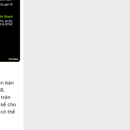
ên bản
GB.
 trên
 kế cho
 có thể