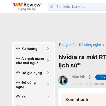
Trang chủ
Đồ công nghệ
Xu hướng
Nvidia ra mắt RT
An ninh mạng
cho mọi người
lịch sử"
Đồ gia dụng
Mẫn Nhi
+The
✔
Đồ công
01/06/2026
Phản hồi
nghệ
Xe
Xem nhanh