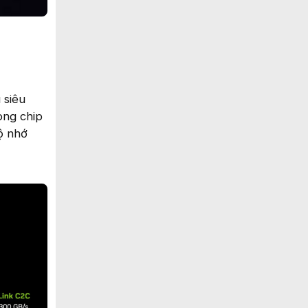
 siêu
òng chip
ộ nhớ