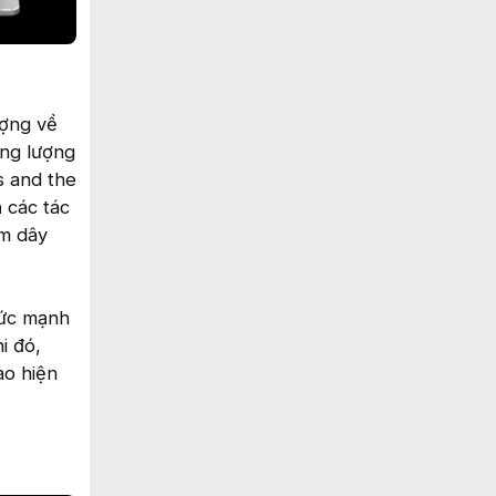
ượng về
ng lượng
s and the
 các tác
ắm dây
sức mạnh
i đó,
ào hiện