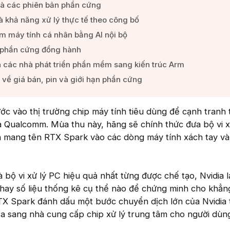
và các phiên bản phần cứng​
 khả năng xử lý thực tế theo công bố​
ệm máy tính cá nhân bằng AI nội bộ​
bị phần cứng đồng hành​
 các nhà phát triển phần mềm sang kiến trúc Arm​
ề giá bán, pin và giới hạn phần cứng​
ớc vào thị trường chip máy tính tiêu dùng để cạnh tranh 
à Qualcomm. Mùa thu này, hãng sẽ chính thức đưa bộ vi xử
n mang tên RTX Spark vào các dòng máy tính xách tay và
à bộ vi xử lý PC hiệu quả nhất từng được chế tạo, Nvidia l
hay số liệu thống kê cụ thể nào để chứng minh cho khẳn
TX Spark đánh dấu một bước chuyển dịch lớn của Nvidia t
a sang nhà cung cấp chip xử lý trung tâm cho người dùng