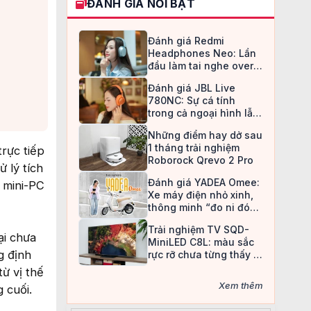
ĐÁNH GIÁ NỔI BẬT
Đánh giá Redmi
Headphones Neo: Lần
đầu làm tai nghe over-
ear, Redmi chọn cách đi
Đánh giá JBL Live
an toàn
780NC: Sự cá tính
trong cả ngoại hình lẫn
chất âm
Những điểm hay dở sau
1 tháng trải nghiệm
trực tiếp
Roborock Qrevo 2 Pro
 lý tích
Đánh giá YADEA Omee:
 mini-PC
Xe máy điện nhỏ xinh,
thông minh “đo ni đóng
giày” cho nữ sinh
Trải nghiệm TV SQD-
ại chưa
MiniLED C8L: màu sắc
g định
rực rỡ chưa từng thấy ở
TV LCD
ừ vị thế
Xem thêm
 cuối.