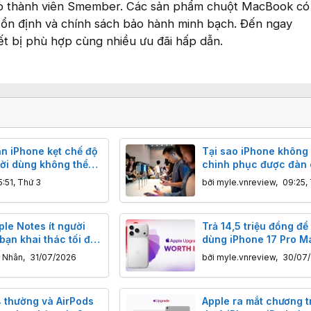
cho thành viên Smember. Các sản phẩm chuột MacBook c
g ổn định và chính sách bảo hành minh bạch. Đến ngay
ết bị phù hợp cùng nhiều ưu đãi hấp dẫn.
n iPhone kẹt chế độ
Tại sao iPhone không 
ời dùng không thể
chinh phục được đàn
ới ai
Trung Quốc?
5:51, Thứ 3
bởi
myle.vnreview
,
09:25,
le Notes ít người
Trả 14,5 triệu đồng để
 bạn khai thác tối đa
dùng iPhone 17 Pro M
 ghi chú
1 năm có đắt không?
à Nhân
,
31/07/2026
bởi
myle.vnreview
,
30/07
4 thường và AirPods
Apple ra mắt chương t