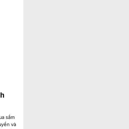
nh
mua sắm
uyển và