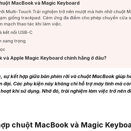
 chuột MacBook và Magic Keyboard​
ới Multi-Touch Trải nghiệm trở nên mượt mà hơn nhờ chuột 
chạm giống trackpad. Cảm ứng đa điểm cho phép chuyển cửa s
n mạch thao tác khi làm việc.​
 kết nối USB-C ​
 sang trọng​
ọc ​
và Apple Magic Keyboard chính hãng ở đâu? ​
e, sự kết hợp giữa bàn phím rời và chuột MacBook giúp h
n đại. Các phụ kiện này không chỉ hỗ trợ máy tính mà cò
h hoạt khi sử dụng. Nhờ đó, trải nghiệm làm việc trở nên 
t hợp chuột MacBook và Magic Keybo