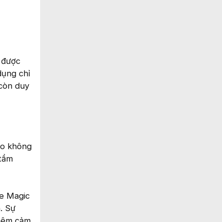
 được
dụng chỉ
 còn duy
ho không
 tầm
le Magic
. Sự
thêm cảm