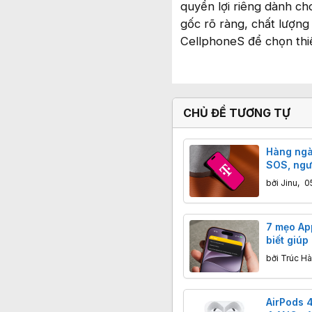
quyền lợi riêng dành 
gốc rõ ràng, chất lượn
CellphoneS để chọn thi
CHỦ ĐỀ TƯƠNG TỰ
Hàng ngà
SOS, ngư
liên lạc v
bởi
Jinu
,
0
7 mẹo App
biết giúp
ứng dụng
bởi
Trúc H
AirPods 