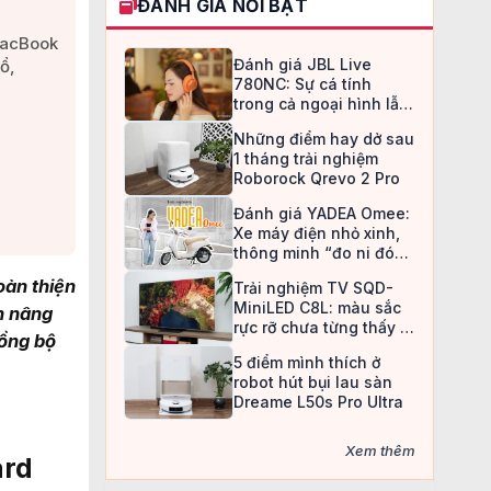
ĐÁNH GIÁ NỔI BẬT
MacBook
Đánh giá JBL Live
ổ,
780NC: Sự cá tính
trong cả ngoại hình lẫn
chất âm
Những điểm hay dở sau
1 tháng trải nghiệm
Roborock Qrevo 2 Pro
Đánh giá YADEA Omee:
Xe máy điện nhỏ xinh,
thông minh “đo ni đóng
giày” cho nữ sinh
oàn thiện
Trải nghiệm TV SQD-
MiniLED C8L: màu sắc
n nâng
rực rỡ chưa từng thấy ở
đồng bộ
TV LCD
5 điểm mình thích ở
robot hút bụi lau sàn
Dreame L50s Pro Ultra
Xem thêm
ard