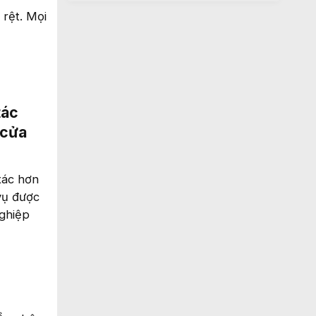
 rệt. Mọi
tác
 cửa
xác hơn
vụ được
nghiệp