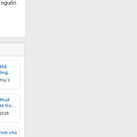
ó nguồn
thể
 ông
 Thứ 3
 thuê
ax trong
/2026
rình cho