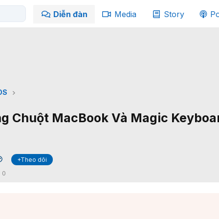
Diễn đàn
Media
Story
Po
OS
ng Chuột MacBook Và Magic Keyboa
+Theo dõi
✔
:
0