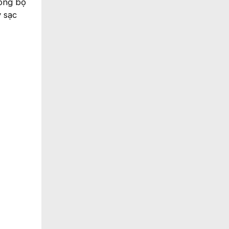
đồng bộ
y sạc