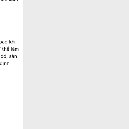
pad khi
ư thế làm
 đó, sản
định.