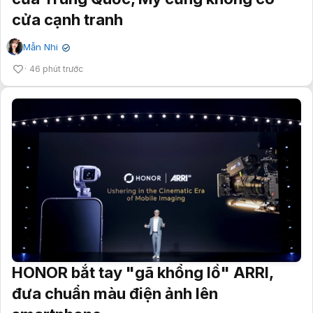
cửa cạnh tranh
Mẫn Nhi
✔
46 phút trước
HONOR bắt tay "gã khổng lồ" ARRI,
đưa chuẩn màu điện ảnh lên