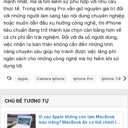
mạnh nhất, mà là tìm kiếm sự phù hợp với nhu cầu
thực tế. Trong khi dòng Pro vẫn giữ nguyên giá trị đối
với những người làm sáng tạo nội dung chuyên nghiệp
hoặc muốn dẫn đầu xu hướng công nghệ, thì iPhone
tiêu chuẩn đang trở thành lựa chọn cân bằng hơn về
cả chi phí lẫn trải nghiệm. Đối với đa số người dùng,
việc nhận ra bản thân không cần đến những tính
năng chuyên sâu giúp họ tránh được việc lãng phí
ngân sách cho những công nghệ mà họ hiếm khi sử
dụng tới.
Từ khóa
Apple
Camera Iphone
Iphone Pro
Iphone Tiêu C
CHỦ ĐỀ TƯƠNG TỰ
Vì sao Apple không còn làm MacBook
màu trắng? MacBook Air có thể chính là
“thủ phạm”