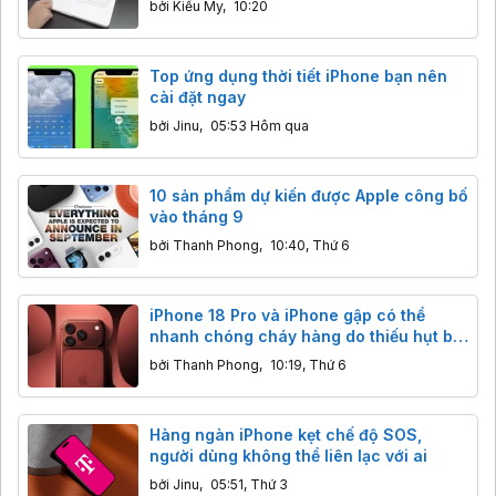
bởi
Kiều My
,
10:20
Top ứng dụng thời tiết iPhone bạn nên
cài đặt ngay
bởi
Jinu
,
05:53 Hôm qua
10 sản phẩm dự kiến được Apple công bố
vào tháng 9
bởi
Thanh Phong
,
10:40, Thứ 6
iPhone 18 Pro và iPhone gập có thể
nhanh chóng cháy hàng do thiếu hụt bộ
nhớ
bởi
Thanh Phong
,
10:19, Thứ 6
Hàng ngàn iPhone kẹt chế độ SOS,
người dùng không thể liên lạc với ai
bởi
Jinu
,
05:51, Thứ 3