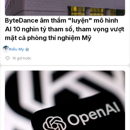
ByteDance âm thầm "luyện" mô hình
AI 10 nghìn tỷ tham số, tham vọng vượt
mặt cả phòng thí nghiệm Mỹ
Kiều My
✔
16 giờ trước