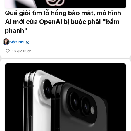
Quá giỏi tìm lỗ hổng bảo mật, mô hình
AI mới của OpenAI bị buộc phải "bấm
phanh"
Mẫn Nhi
✔
16 giờ trước