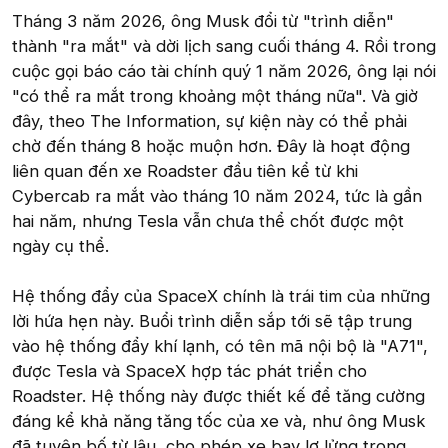
Tháng 3 năm 2026, ông Musk đổi từ "trình diễn"
thành "ra mắt" và dời lịch sang cuối tháng 4. Rồi trong
cuộc gọi báo cáo tài chính quý 1 năm 2026, ông lại nói
"có thể ra mắt trong khoảng một tháng nữa". Và giờ
đây, theo The Information, sự kiện này có thể phải
chờ đến tháng 8 hoặc muộn hơn. Đây là hoạt động
liên quan đến xe Roadster đầu tiên kể từ khi
Cybercab ra mắt vào tháng 10 năm 2024, tức là gần
hai năm, nhưng Tesla vẫn chưa thể chốt được một
ngày cụ thể.
Hệ thống đẩy của SpaceX chính là trái tim của những
lời hứa hẹn này. Buổi trình diễn sắp tới sẽ tập trung
vào hệ thống đẩy khí lạnh, có tên mã nội bộ là "A71",
được Tesla và SpaceX hợp tác phát triển cho
Roadster. Hệ thống này được thiết kế để tăng cường
đáng kể khả năng tăng tốc của xe và, như ông Musk
đã tuyên bố từ lâu, cho phép xe bay lơ lửng trong