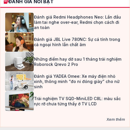
ĐÁNH GIÁ NỔI BẬT
Đánh giá Redmi Headphones Neo: Lần đầu
làm tai nghe over-ear, Redmi chọn cách đi
an toàn
Đánh giá JBL Live 780NC: Sự cá tính trong
cả ngoại hình lẫn chất âm
Những điểm hay dở sau 1 tháng trải nghiệm
Roborock Qrevo 2 Pro
Đánh giá YADEA Omee: Xe máy điện nhỏ
xinh, thông minh “đo ni đóng giày” cho nữ
sinh
Trải nghiệm TV SQD-MiniLED C8L: màu sắc
rực rỡ chưa từng thấy ở TV LCD
Xem thêm