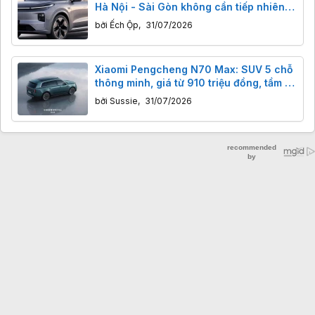
Hà Nội - Sài Gòn không cần tiếp nhiên
liệu?
bởi
Ếch Ộp
,
31/07/2026
Xiaomi Pengcheng N70 Max: SUV 5 chỗ
thông minh, giá từ 910 triệu đồng, tầm xa
1461km.
bởi
Sussie
,
31/07/2026