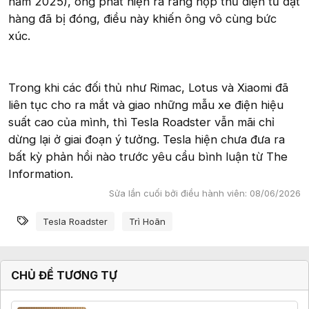
năm 2025), ông phát hiện ra rằng hộp thư điện tử đặt
hàng đã bị đóng, điều này khiến ông vô cùng bức
xúc.
Trong khi các đối thủ như Rimac, Lotus và Xiaomi đã
liên tục cho ra mắt và giao những mẫu xe điện hiệu
suất cao của mình, thì Tesla Roadster vẫn mãi chỉ
dừng lại ở giai đoạn ý tưởng. Tesla hiện chưa đưa ra
bất kỳ phản hồi nào trước yêu cầu bình luận từ The
Information.
Sửa lần cuối bởi điều hành viên:
08/06/2026
Từ khóa
Tesla Roadster
Trì Hoãn
CHỦ ĐỀ TƯƠNG TỰ