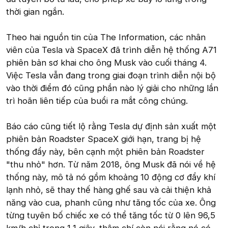
thời gian ngắn.
Theo hai nguồn tin của The Information, các nhân
viên của Tesla và SpaceX đã trình diễn hệ thống A71
phiên bản sơ khai cho ông Musk vào cuối tháng 4.
Việc Tesla vẫn đang trong giai đoạn trình diễn nội bộ
vào thời điểm đó cũng phần nào lý giải cho những lần
trì hoãn liên tiếp của buổi ra mắt công chúng.
Báo cáo cũng tiết lộ rằng Tesla dự định sản xuất một
phiên bản Roadster SpaceX giới hạn, trang bị hệ
thống đẩy này, bên cạnh một phiên bản Roadster
"thu nhỏ" hơn. Từ năm 2018, ông Musk đã nói về hệ
thống này, mô tả nó gồm khoảng 10 động cơ đẩy khí
lạnh nhỏ, sẽ thay thế hàng ghế sau và cải thiện khả
năng vào cua, phanh cũng như tăng tốc của xe. Ông
từng tuyên bố chiếc xe có thể tăng tốc từ 0 lên 96,5
km/h chỉ trong 1,1 giây, thậm chí còn nói rằng nó có