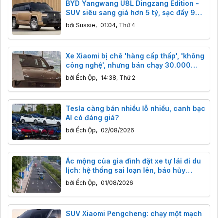
BYD Yangwang U8L Dingzang Edition -
SUV siêu sang giá hơn 5 tỷ, sạc đầy 9
phút
bởi
Sussie
,
01:04, Thứ 4
Xe Xiaomi bị chê 'hàng cấp thấp', 'không
công nghệ', nhưng bán chạy 30.000
chiếc: 'Redmi ô tô' là lời khen hay chê?
bởi
Ếch Ộp
,
14:38, Thứ 2
Tesla càng bán nhiều lỗ nhiều, canh bạc
AI có đáng giá?
bởi
Ếch Ộp
,
02/08/2026
Ác mộng của gia đình đặt xe tự lái đi du
lịch: hệ thống sai loạn lên, báo hủy
chuyến nhưng xe vẫn lao đi
bởi
Ếch Ộp
,
01/08/2026
SUV Xiaomi Pengcheng: chạy một mạch