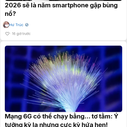
2026 sẽ là năm smartphone gập bùng
nổ?
Hư Trúc
✔
16 giờ trước
Mạng 6G có thể chạy bằng... tơ tằm: Ý
tưởng kỳ lạ nhưng cực kỳ hứa hẹn!