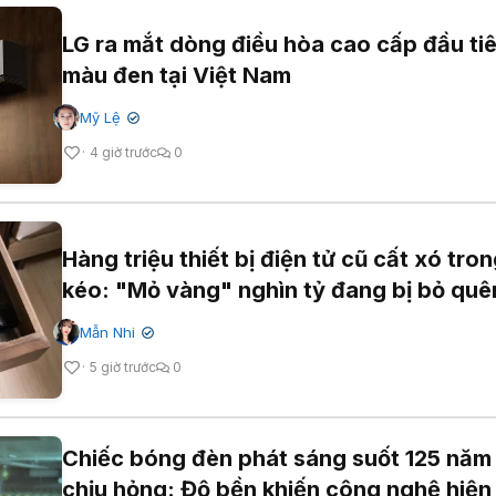
LG ra mắt dòng điều hòa cao cấp đầu ti
màu đen tại Việt Nam
Mỹ Lệ
✔
4 giờ trước
0
Hàng triệu thiết bị điện tử cũ cất xó tro
kéo: "Mỏ vàng" nghìn tỷ đang bị bỏ quê
Mẫn Nhi
✔
5 giờ trước
0
Chiếc bóng đèn phát sáng suốt 125 năm
chịu hỏng: Độ bền khiến công nghệ hiện