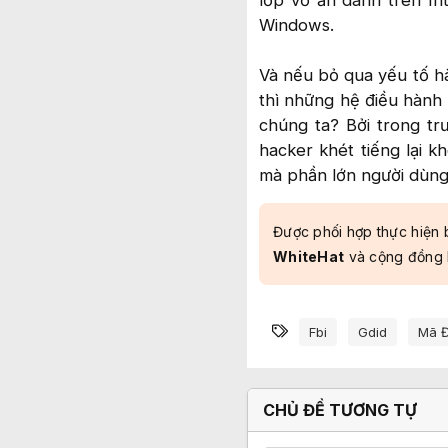
lớp vỏ ẩn danh trên In
Windows.
Và nếu bỏ qua yếu tố hà
thì những hệ điều hành h
chúng ta? Bởi trong tr
hacker khét tiếng lại 
mà phần lớn người dùng
Được phối hợp thực hiện 
WhiteHat
và cộng đồng
Từ khóa
Fbi
Gdid
Mã Đ
CHỦ ĐỀ TƯƠNG TỰ