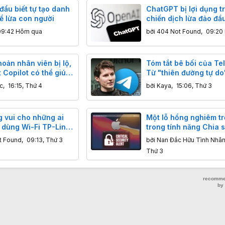
 đầu biết tự tạo danh
ChatGPT bị lợi dụng t
để lừa con người
chiến dịch lừa đảo đầu
cảm và cờ bạc
09:42 Hôm qua
bởi
404 Not Found
,
09:20
hoản nhân viên bị lộ,
Tóm tắt bê bối của Te
 Copilot có thể giúp
Từ "thiên đường tự do
hiếm luôn tài khoản
tâm điểm điều tra của
c
,
16:15, Thứ 4
bởi
Kaya
,
15:06, Thứ 3
quốc gia
g vui cho những ai
Một lỗ hổng nghiêm t
 dùng Wi-Fi TP-Link
trong tính năng Chia 
hình của macOS có th
t Found
,
09:13, Thứ 3
bởi
Nan Đắc Hữu Tình Nhâ
phép tin tặc chiếm qu
Thứ 3
khiển máy Mac từ xa