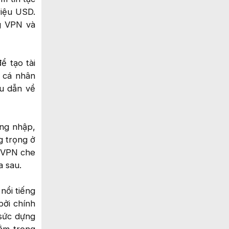
riệu USD.
g VPN và
ể tạo tài
ụ cá nhân
ều dẫn về
ăng nhập,
g trọng ở
. VPN che
a sau.
nổi tiếng
bởi chính
 sức dựng