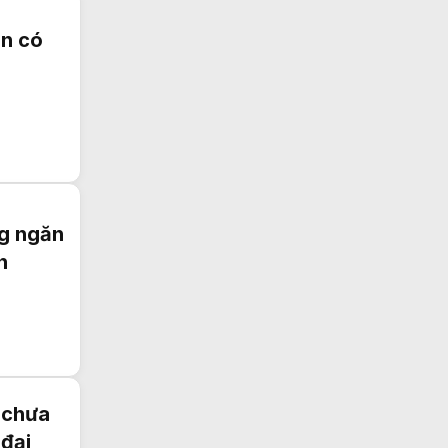
ên có
ng ngăn
n
 chưa
 đại