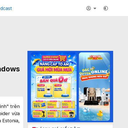
dcast
indows
ình" trên
pider vừa
 Estonia,