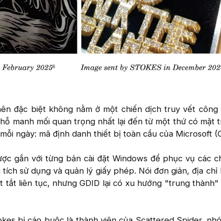
 nên đặc biệt không nằm ở một chiến dịch truy vết công
hỗ manh mối quan trọng nhất lại đến từ một thứ có mặt 
mỗi ngày: mã định danh thiết bị toàn cầu của Microsoft (
ược gắn với từng bản cài đặt Windows để phục vụ các 
tích sử dụng và quản lý giấy phép. Nói đơn giản, địa chỉ 
t tắt liên tục, nhưng GDID lại có xu hướng "trung thành" 
okes bị cáo buộc là thành viên của Scattered Spider, nhó