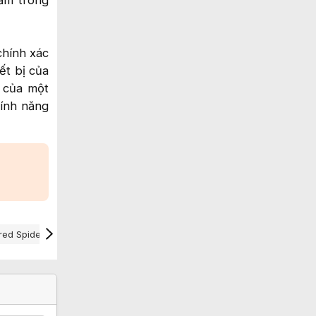
nằm trong
chính xác
ết bị của
t của một
tính năng
red Spider
Vpn
Windows