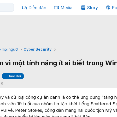
Diễn đàn
Media
Story
Po
 mọi người
Cyber Security
óm vì một tính năng ít ai biết trong W
+Theo dõi
:
0
 và đủ loại công cụ ẩn danh là có thể ung dung "tàng h
nh viên 19 tuổi của nhóm tin tặc khét tiếng Scattered S
vui vẻ. Peter Stokes, công dân mang hai quốc tịch Mỹ và
khi đang chuẩn bị lên máy bay sang Nhật Bản.