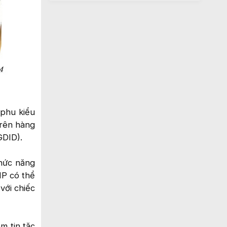
 phu kiểu
trên hàng
GDID).
chức năng
IP có thể
với chiếc
m tin tặc