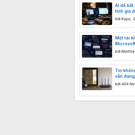
AI đã bắt
tính giả 
bởi
Kaya
,
Một tài k
Microsoft
tin tặc c
bởi
MinhSe
CEO
Tin khôn
vẫn đang
đời cũ
bởi
404 No