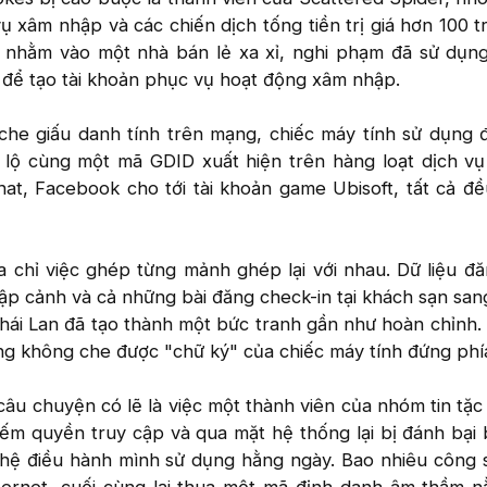
ụ xâm nhập và các chiến dịch tống tiền trị giá hơn 100 t
 nhằm vào một nhà bán lẻ xa xỉ, nghi phạm đã sử dụn
 để tạo tài khoản phục vụ hoạt động xâm nhập.
che giấu danh tính trên mạng, chiếc máy tính sử dụng đ
ể lộ cùng một mã GDID xuất hiện trên hàng loạt dịch v
at, Facebook cho tới tài khoản game Ubisoft, tất cả đ
a chỉ việc ghép từng mảnh ghép lại với nhau. Dữ liệu đ
nhập cảnh và cả những bài đăng check-in tại khách sạn san
Thái Lan đã tạo thành một bức tranh gần như hoàn chỉnh
ng không che được "chữ ký" của chiếc máy tính đứng phí
câu chuyện có lẽ là việc một thành viên của nhóm tin tặc 
iếm quyền truy cập và qua mặt hệ thống lại bị đánh bại 
 hệ điều hành mình sử dụng hằng ngày. Bao nhiêu công