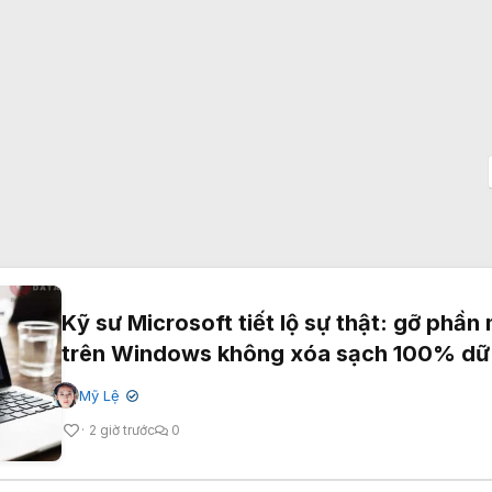
Kỹ sư Microsoft tiết lộ sự thật: gỡ phầ
trên Windows không xóa sạch 100% dữ 
Mỹ Lệ
✔
2 giờ trước
0