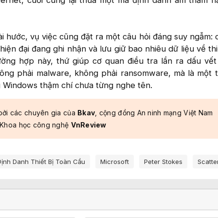
ternet, cuối cùng lại thua một mã định danh âm thầm 
i hước, vụ việc cũng đặt ra một câu hỏi đáng suy ngẫm: 
iện đại đang ghi nhận và lưu giữ bao nhiêu dữ liệu về thi
ường hợp này, thứ giúp cơ quan điều tra lần ra dấu vế
không phải malware, không phải ransomware, mà là một 
 Windows thậm chí chưa từng nghe tên.​
bởi các chuyên gia của
Bkav
, cộng đồng An ninh mạng Việt Nam
 Khoa học công nghệ
VnReview
ịnh Danh Thiết Bị Toàn Cầu
Microsoft
Peter Stokes
Scatte