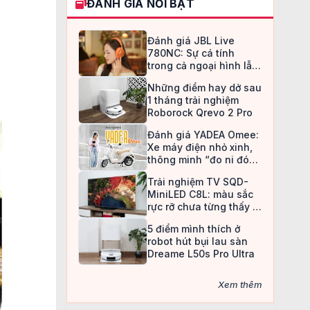
ĐÁNH GIÁ NỔI BẬT
Đánh giá JBL Live
780NC: Sự cá tính
trong cả ngoại hình lẫn
chất âm
Những điểm hay dở sau
1 tháng trải nghiệm
Roborock Qrevo 2 Pro
Đánh giá YADEA Omee:
Xe máy điện nhỏ xinh,
thông minh “đo ni đóng
giày” cho nữ sinh
Trải nghiệm TV SQD-
MiniLED C8L: màu sắc
rực rỡ chưa từng thấy ở
TV LCD
5 điểm mình thích ở
robot hút bụi lau sàn
Dreame L50s Pro Ultra
Xem thêm