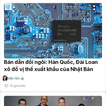
Bán dẫn đổi ngôi: Hàn Quốc, Đài Loan
xô đổ vị thế xuất khẩu của Nhật Bản
Mẫn Nhi
✔
10 giờ trước