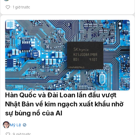
1 giờ trước
Hàn Quốc và Đài Loan lần đầu vượt
Nhật Bản về kim ngạch xuất khẩu nhờ
sự bùng nổ của AI
Mỹ Lệ
✔
9 giờ trước