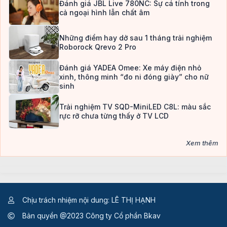
Đánh giá JBL Live 780NC: Sự cá tính trong
cả ngoại hình lẫn chất âm
Những điểm hay dở sau 1 tháng trải nghiệm
Roborock Qrevo 2 Pro
Đánh giá YADEA Omee: Xe máy điện nhỏ
xinh, thông minh “đo ni đóng giày” cho nữ
sinh
Trải nghiệm TV SQD-MiniLED C8L: màu sắc
rực rỡ chưa từng thấy ở TV LCD
Xem thêm
Chịu trách nhiệm nội dung: LÊ THỊ HẠNH
Bản quyền @2023 Công ty Cổ phần Bkav