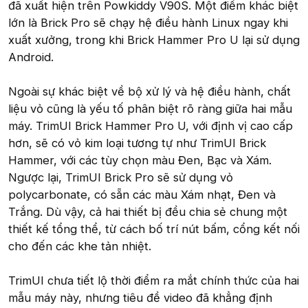
đã xuất hiện trên Powkiddy V90S. Một điểm khác biệt
lớn là Brick Pro sẽ chạy hệ điều hành Linux ngay khi
xuất xưởng, trong khi Brick Hammer Pro U lại sử dụng
Android.
Ngoài sự khác biệt về bộ xử lý và hệ điều hành, chất
liệu vỏ cũng là yếu tố phân biệt rõ ràng giữa hai mẫu
máy. TrimUI Brick Hammer Pro U, với định vị cao cấp
hơn, sẽ có vỏ kim loại tương tự như TrimUI Brick
Hammer, với các tùy chọn màu Đen, Bạc và Xám.
Ngược lại, TrimUI Brick Pro sẽ sử dụng vỏ
polycarbonate, có sẵn các màu Xám nhạt, Đen và
Trắng. Dù vậy, cả hai thiết bị đều chia sẻ chung một
thiết kế tổng thể, từ cách bố trí nút bấm, cổng kết nối
cho đến các khe tản nhiệt.
TrimUI chưa tiết lộ thời điểm ra mắt chính thức của hai
mẫu máy này, nhưng tiêu đề video đã khẳng định