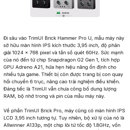
Đi sâu vào TrimUI Brick Hammer Pro U, mẫu máy này
sở hữu màn hình IPS kích thước 3,95 inch, độ phân
giải 1024 x 768 pixel và tần số quét 60Hz. Sức mạnh
của nó đến từ chip Snapdragon G2 Gen 1, tích hợp
GPU Adreno A21, hứa hẹn hiệu năng ổn định cho
nhiều tựa game. Thiết bị còn được trang bị con quay
hồi chuyển 6 trục, nâng cao trải nghiệm điều khiển.
Đáng tiếc là TrimUI vẫn chưa công bố dung lượng
RAM, bộ nhớ trong và pin của mẫu máy này.
Về phần TrimUI Brick Pro, máy cũng có màn hình IPS
LCD 3,95 inch tương tự. Tuy nhiên, bộ xử lý của nó là
Allwinner A133p, một chip lõi tứ tốc độ 1.8GHz, vốn