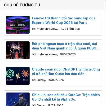
CHỦ ĐỀ TƯƠNG TỰ
Lenovo trở thành đối tác sáng lập của
Esports World Cup 2026 tại Paris
bởi
myle.vnreview
,
12:27 Hôm qua
Bứt phá ngoạn mục ở trận đấu cuối, đại
diện Việt Nam giành ngôi Á quân PUBG
tại Esports World Cup 2026
bởi
myle.vnreview
,
28/07/2026
Claude soán ngôi ChatGPT tại thị trường
AI trả phí Hàn Quốc lần đầu tiên
bởi
Derpy
,
20/07/2026
Shin Jin-seo đối đầu KataGo: Trận chiến
Go lớn nhất kể từ AlphaGo.
bởi
Derpy
,
18/07/2026