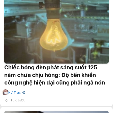
Chiếc bóng đèn phát sáng suốt 125
năm chưa chịu hỏng: Độ bền khiến
công nghệ hiện đại cũng phải ngả nón
Hư Trúc
✔
1 giờ trước