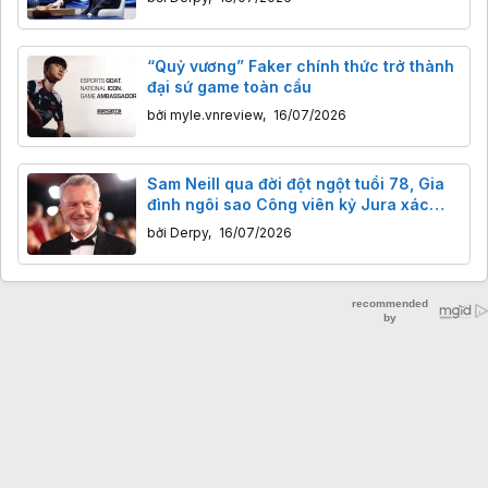
“Quỷ vương” Faker chính thức trở thành
đại sứ game toàn cầu
bởi
myle.vnreview
,
16/07/2026
Sam Neill qua đời đột ngột tuổi 78, Gia
đình ngôi sao Công viên kỷ Jura xác
nhận ông đã khỏi ung thư, nhưng
bởi
Derpy
,
16/07/2026
nguyên nhân cái chết chưa rõ