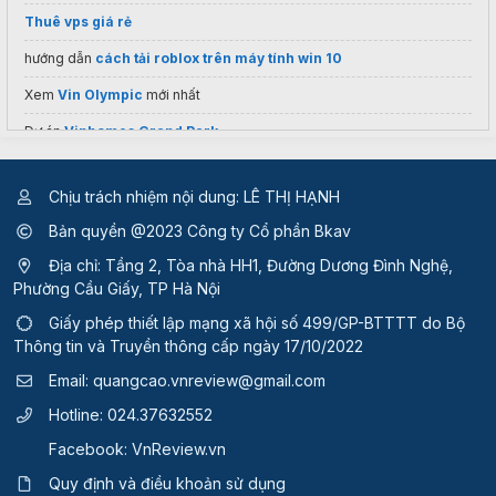
Thuê vps giá rẻ
hướng dẫn
cách tải roblox trên máy tính win 10
Xem
Vin Olympic
mới nhất
Dự án
Vinhomes Grand Park
Chịu trách nhiệm nội dung: LÊ THỊ HẠNH
Bản quyền @2023 Công ty Cổ phần Bkav
Địa chỉ: Tầng 2, Tòa nhà HH1, Đường Dương Đình Nghệ,
Phường Cầu Giấy, TP Hà Nội
Giấy phép thiết lập mạng xã hội số 499/GP-BTTTT
do Bộ
Thông tin và Truyền thông cấp ngày 17/10/2022
Email:
quangcao.vnreview@gmail.com
Hotline:
024.37632552
Facebook:
VnReview.vn
Quy định và điều khoản sử dụng