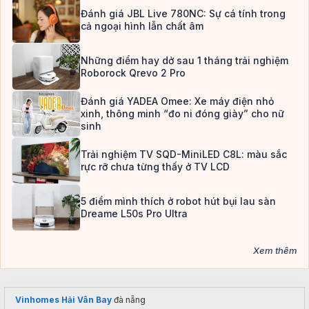
Đánh giá JBL Live 780NC: Sự cá tính trong
cả ngoại hình lẫn chất âm
Những điểm hay dở sau 1 tháng trải nghiệm
Roborock Qrevo 2 Pro
Đánh giá YADEA Omee: Xe máy điện nhỏ
xinh, thông minh “đo ni đóng giày” cho nữ
sinh
Trải nghiệm TV SQD-MiniLED C8L: màu sắc
rực rỡ chưa từng thấy ở TV LCD
5 điểm mình thích ở robot hút bụi lau sàn
Dreame L50s Pro Ultra
Xem thêm
Vinhomes Hải Vân Bay
đà nẵng