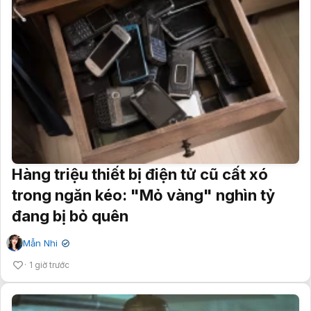
Hàng triệu thiết bị điện tử cũ cất xó
trong ngăn kéo: "Mỏ vàng" nghìn tỷ
đang bị bỏ quên
Mẫn Nhi
✔
1 giờ trước