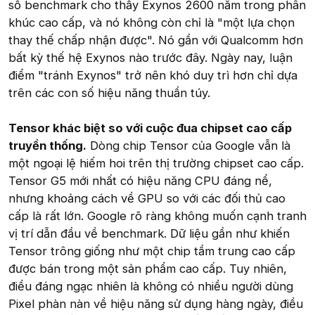
số benchmark cho thấy Exynos 2600 nằm trong phân
khúc cao cấp, và nó không còn chỉ là "một lựa chọn
thay thế chấp nhận được". Nó gần với Qualcomm hơn
bất kỳ thế hệ Exynos nào trước đây. Ngày nay, luận
điểm "tránh Exynos" trở nên khó duy trì hơn chỉ dựa
trên các con số hiệu năng thuần túy.
Tensor khác biệt so với cuộc đua chipset cao cấp
truyền thống.
Dòng chip Tensor của Google vẫn là
một ngoại lệ hiếm hoi trên thị trường chipset cao cấp.
Tensor G5 mới nhất có hiệu năng CPU đáng nể,
nhưng khoảng cách về GPU so với các đối thủ cao
cấp là rất lớn. Google rõ ràng không muốn cạnh tranh
vị trí dẫn đầu về benchmark. Dữ liệu gần như khiến
Tensor trông giống như một chip tầm trung cao cấp
được bán trong một sản phẩm cao cấp. Tuy nhiên,
điều đáng ngạc nhiên là không có nhiều người dùng
Pixel phàn nàn về hiệu năng sử dụng hàng ngày, điều