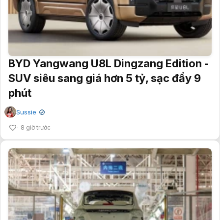
BYD Yangwang U8L Dingzang Edition -
SUV siêu sang giá hơn 5 tỷ, sạc đầy 9
phút
Sussie
✔
8 giờ trước