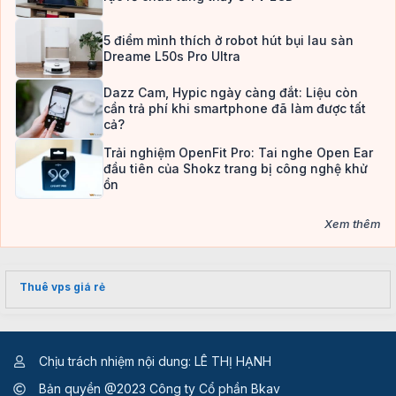
5 điểm mình thích ở robot hút bụi lau sàn
Dreame L50s Pro Ultra
Dazz Cam, Hypic ngày càng đắt: Liệu còn
cần trả phí khi smartphone đã làm được tất
cả?
Trải nghiệm OpenFit Pro: Tai nghe Open Ear
đầu tiên của Shokz trang bị công nghệ khử
ồn
Xem thêm
Thuê vps giá rẻ
Chịu trách nhiệm nội dung: LÊ THỊ HẠNH
Bản quyền @2023 Công ty Cổ phần Bkav