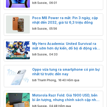
bởi
Sussie
,
06:01
Poco M8 Power ra mắt: Pin 3 ngày, cập
nhật đến 2032, giá từ 6,3 triệu đồng
bởi
Sussie
,
05:56
My Hero Academia: United Survival ra
mắt sớm hơn dự kiến, đổ bộ di động và
PC vào 6/8/2026
bởi
Sussie
,
04:33
Oppo vừa tung ra smartphone có pin bự
nhất từ trước đến nay
bởi
Thanh Phong
,
16:40 Hôm qua
Motorola Razr Fold: Giá 1900 USD, bền
bỉ ấn tượng, nhưng chính sách cập nhật
có đáng lo?
bởi
Sussie
,
04:48 Hôm qua