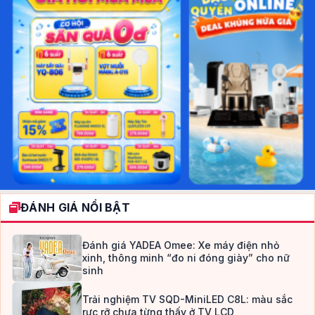
ĐÁNH GIÁ NỔI BẬT
Đánh giá YADEA Omee: Xe máy điện nhỏ
xinh, thông minh “đo ni đóng giày” cho nữ
sinh
Trải nghiệm TV SQD-MiniLED C8L: màu sắc
rực rỡ chưa từng thấy ở TV LCD