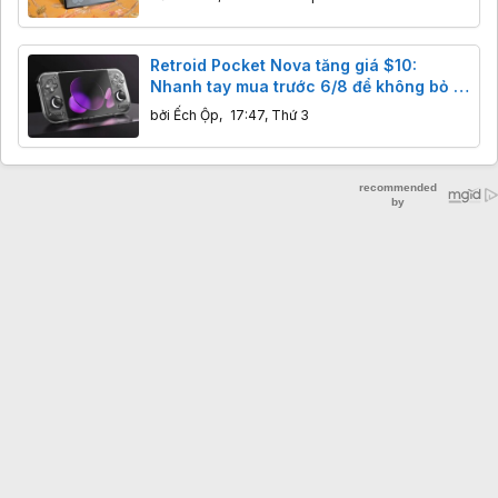
Retroid Pocket Nova tăng giá $10:
Nhanh tay mua trước 6/8 để không bỏ lỡ
giá cũ.
bởi
Ếch Ộp
,
17:47, Thứ 3