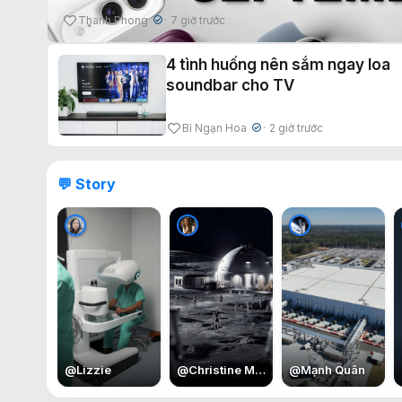
Thanh Phong
7 giờ trước
✔
4 tình huống nên sắm ngay loa
soundbar cho TV
Bỉ Ngạn Hoa
2 giờ trước
✔
💬 Story
@
Lizzie
@
Christine May
@
Mạnh Quân