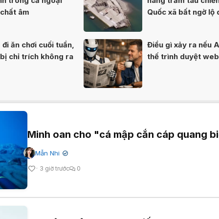
nh trong cả ngoại
hàng trăm tàu chiế
 chất âm
Quốc xã bất ngờ lộ 
80 năm
đi ăn chơi cuối tuần,
Điều gì xảy ra nếu A
ị chỉ trích không ra
thế trình duyệt we
Minh oan cho "cá mập cắn cáp quang b
Mẫn Nhi
✔
3 giờ trước
0