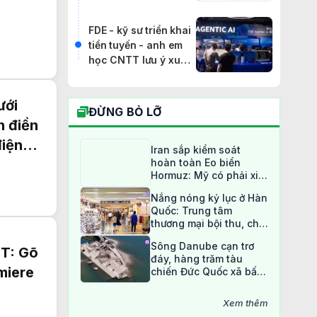
hoàn toàn
FDE - kỹ sư triển khai
tiền tuyến - anh em
học CNTT lưu ý xu
hướng này
ưới
ĐỪNG BỎ LỠ
n điền
điện
Iran sắp kiểm soát
hoàn toàn Eo biển
Hormuz: Mỹ có phải xin
phép?
Nắng nóng kỷ lục ở Hàn
Quốc: Trung tâm
thương mại bội thu, chợ
truyền thống ế ẩm
Sông Danube cạn trơ
T: Gõ
đáy, hàng trăm tàu
miere
chiến Đức Quốc xã bất
ngờ lộ diện sau 80 năm
Xem thêm