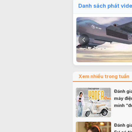
Danh sách phát vid
Xem nhiều trong tuần
Đánh g
máy điệ
minh “đ
nữ sinh
Đánh gi