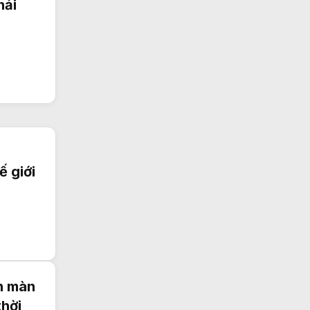
hải
ế giới
h màn
thời