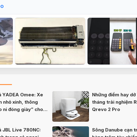
eo
iá YADEA Omee: Xe
Những điểm hay dở 
n nhỏ xinh, thông
tháng trải nghiệm 
o ni đóng giày” cho
Qrevo 2 Pro
á JBL Live 780NC:
Sông Danube cạn tr