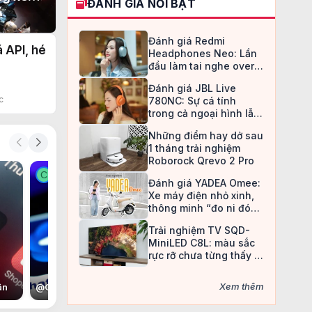
ĐÁNH GIÁ NỔI BẬT
o đao
Đánh giá Redmi
 API, hé
Headphones Neo: Lần
đầu làm tai nghe over-
ear, Redmi chọn cách đi
Đánh giá JBL Live
an toàn
c
780NC: Sự cá tính
trong cả ngoại hình lẫn
chất âm
Những điểm hay dở sau
1 tháng trải nghiệm
Roborock Qrevo 2 Pro
C
C
Đánh giá YADEA Omee:
Xe máy điện nhỏ xinh,
thông minh “đo ni đóng
giày” cho nữ sinh
Trải nghiệm TV SQD-
MiniLED C8L: màu sắc
rực rỡ chưa từng thấy ở
TV LCD
Xem thêm
ân
@
Con voi còi
@
Nan Đắc Hữu Tình Nhân
@
Christine May
@
C