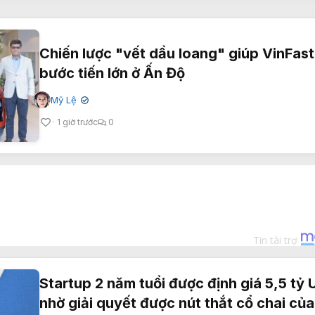
Chiến lược "vết dầu loang" giúp VinFast
bước tiến lớn ở Ấn Độ
Mỹ Lệ
✔
1 giờ trước
0
Startup 2 năm tuổi được định giá 5,5 tỷ
nhờ giải quyết được nút thắt cổ chai của