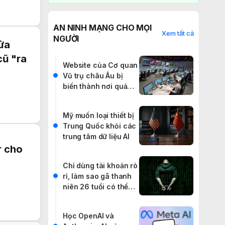
AN NINH MẠNG CHO MỌI
Xem tất cả
NGƯỜI
ửa
cũ "ra
Website của Cơ quan
Vũ trụ châu Âu bị
biến thành nơi quảng
cáo IPTV lậu
Mỹ muốn loại thiết bị
Trung Quốc khỏi các
trung tâm dữ liệu AI
r cho
Chỉ dùng tài khoản rò
rỉ, làm sao gã thanh
niên 26 tuổi có thể
khiến cả thế giới rúng
động?
Học OpenAI và