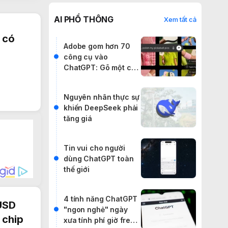
AI PHỔ THÔNG
Xem tất cả
 có
Adobe gom hơn 70
công cụ vào
ChatGPT: Gõ một câu
lệnh, cân cả
Photoshop lẫn
Nguyên nhân thực sự
Premiere
khiến DeepSeek phải
tăng giá
Tin vui cho người
dùng ChatGPT toàn
thế giới
4 tính năng ChatGPT
 USD
"ngon nghẻ" ngày
 chip
xưa tính phí giờ free