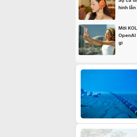
Sự cá tí
hình lẫn
Mời KOL 
OpenAI b
gì