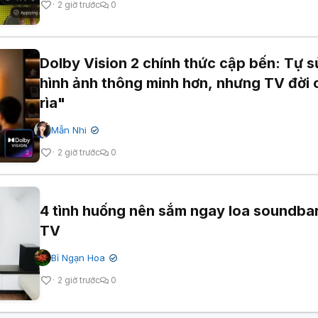
2 giờ trước
0
Dolby Vision 2 chính thức cập bến: Tự s
hình ảnh thông minh hơn, nhưng TV đời 
rìa"
Mẫn Nhi
✔
2 giờ trước
0
4 tình huống nên sắm ngay loa soundba
TV
Bỉ Ngạn Hoa
✔
2 giờ trước
0