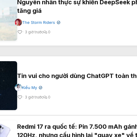
Nguyên nhân thực sự khiến DeepSeek p
tăng giá
The Storm Riders
✔
3 giờ trước
0
Tin vui cho người dùng ChatGPT toàn th
Kiều My
✔
3 giờ trước
0
Redmi 17 ra quốc tế: Pin 7.500 mAh gán
120Hz, nhưng cấu hình lại "quay xe" về 