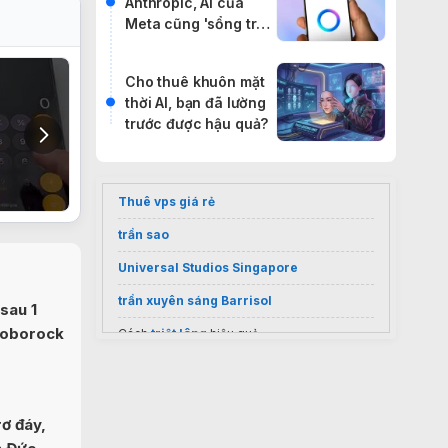
Anthropic, AI của
Meta cũng 'sổng trại'
đi báo đời internet
Cho thuê khuôn mặt
thời AI, bạn đã lường
trước được hậu quả?
Thuê vps giá rẻ
trần sao
Universal Studios Singapore
trần xuyên sáng Barrisol
sau 1
Roborock
Cách
triệt lông
hiệu quả
Sốc nặng giá
điều hoà Casper 9000
inverter
2026
Vietnam visa services
ơ đáy,