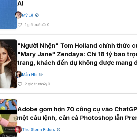
AI
Mỹ Lệ
✔
1 giờ trước
0
"Người Nhện" Tom Holland chính thức c
"Mary Jane" Zendaya: Chi 18 tỷ bao trọ
trang, khách đến dự không được mang 
thoại
Mẫn Nhi
✔
2 giờ trước
0
Adobe gom hơn 70 công cụ vào ChatGP
một câu lệnh, cân cả Photoshop lẫn Pre
The Storm Riders
✔