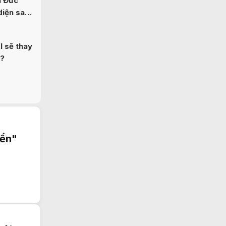
n Đức
diện sau
I sẽ thay
b?
iển"