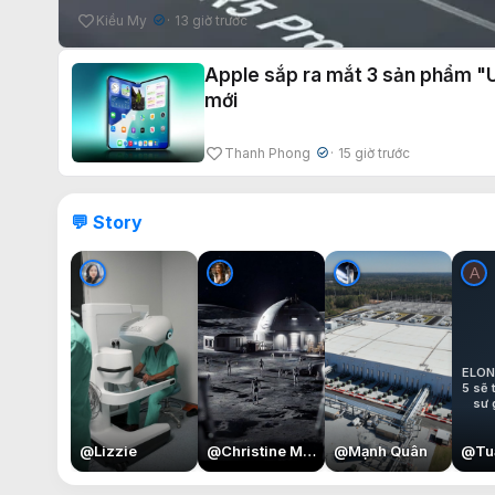
Kiều My
13 giờ trước
✔
Apple sắp ra mắt 3 sản phẩm "U
mới
Thanh Phong
15 giờ trước
✔
💬 Story
@
Lizzie
@
Christine May
@
Mạnh Quân