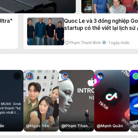
sao họ chọn con đ
Derpy
1 ngày trước
✔
'tự cải tiến'?
ltra"
Quoc Le và 3 đồng nghiệp Go
startup có thể viết lại lịch sử 
Phạm Thanh Bình
1 ngày trước
✔
A
ELON MUSK: Grok
5 sẽ trở thành "kỹ
sư giỏi nhất từ
trước đến nay".
@
Tuấn
@
Ngọc Yến
@
Phạm Thanh Bình
@
Mạnh Qu