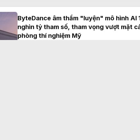
ByteDance âm thầm "luyện" mô hình AI 
nghìn tỷ tham số, tham vọng vượt mặt c
phòng thí nghiệm Mỹ
Kiều My
✔
3 giờ trước
0
Quá giỏi tìm lỗ hổng bảo mật, mô hình AI
của OpenAI bị buộc phải "bấm phanh"