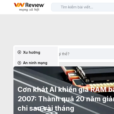
Cơn khát AI khiến giá RAM b
2007: Thành quả 20 năm giả
chỉ sau vài tháng