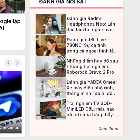
ĐÁNH GIÁ NỔI BẬT
ường
Đánh giá Redmi
ogle lập
Headphones Neo: Lần
AI
đầu làm tai nghe over-
ear, Redmi chọn cách đi
Đánh giá JBL Live
an toàn
780NC: Sự cá tính
trong cả ngoại hình lẫn
chất âm
Những điểm hay dở sau
1 tháng trải nghiệm
Roborock Qrevo 2 Pro
C
C
Đánh giá YADEA Omee:
Xe máy điện nhỏ xinh,
thông minh “đo ni đóng
giày” cho nữ sinh
Trải nghiệm TV SQD-
MiniLED C8L: màu sắc
rực rỡ chưa từng thấy ở
TV LCD
ân
@
Con voi còi
@
Nan Đắc Hữu Tình Nhân
@
Christine May
@
C
Xem thêm