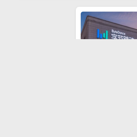
Xu hướng
An ninh mạng
cho mọi người
Đồ gia dụng
Đồ công
nghệ
Xe
Khám phá