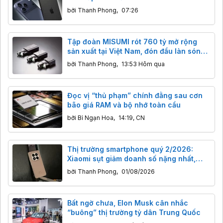
bởi
Thanh Phong
,
07:26
Tập đoàn MISUMI rót 760 tỷ mở rộng
sản xuất tại Việt Nam, đón đầu làn sóng
AI và robot toàn cầu
bởi
Thanh Phong
,
13:53 Hôm qua
Đọc vị “thủ phạm” chính đằng sau cơn
bão giá RAM và bộ nhớ toàn cầu
bởi
Bỉ Ngạn Hoa
,
14:19, CN
Thị trường smartphone quý 2/2026:
Xiaomi sụt giảm doanh số nặng nhất,
Apple ‘ăn” nửa doanh thu toàn cầu
bởi
Thanh Phong
,
01/08/2026
Bất ngờ chưa, Elon Musk cân nhắc
“buông” thị trường tỷ dân Trung Quốc