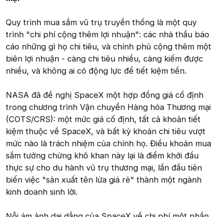
Quy trình mua sắm vũ trụ truyền thống là một quy
trình "chi phí cộng thêm lợi nhuận": các nhà thầu báo
cáo những gì họ chi tiêu, và chính phủ cộng thêm một
biên lợi nhuận - càng chi tiêu nhiều, càng kiếm được
nhiều, và không ai có động lực để tiết kiệm tiền.
NASA đã đề nghị SpaceX một hợp đồng giá cố định
trong chương trình Vận chuyển Hàng hóa Thương mại
(COTS/CRS): một mức giá cố định, tất cả khoản tiết
kiệm thuộc về SpaceX, và bất kỳ khoản chi tiêu vượt
mức nào là trách nhiệm của chính họ. Điều khoản mua
sắm tưởng chừng khô khan này lại là điểm khởi đầu
thực sự cho du hành vũ trụ thương mại, lần đầu tiên
biến việc "sản xuất tên lửa giá rẻ" thành một ngành
kinh doanh sinh lời.
Nỗi ám ảnh dai dẳng của SpaceX về chi phí một phần