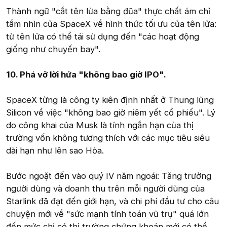
Thành ngữ "cắt tên lửa bằng đũa" thực chất ám chỉ
tầm nhìn của SpaceX về hình thức tối ưu của tên lửa:
từ tên lửa có thể tái sử dụng đến "các hoạt động
giống như chuyến bay".
10. Phá vỡ lời hứa "không bao giờ IPO".
SpaceX từng là công ty kiên định nhất ở Thung lũng
Silicon về việc "không bao giờ niêm yết cổ phiếu". Lý
do công khai của Musk là tính ngắn hạn của thị
trường vốn không tương thích với các mục tiêu siêu
dài hạn như lên sao Hỏa.
Bước ngoặt đến vào quý IV năm ngoái: Tăng trưởng
người dùng và doanh thu trên mỗi người dùng của
Starlink đã đạt đến giới hạn, và chi phí đầu tư cho câu
chuyện mới về "sức mạnh tính toán vũ trụ" quá lớn
đến mức chỉ có thị trường chứng khoán mới có thể