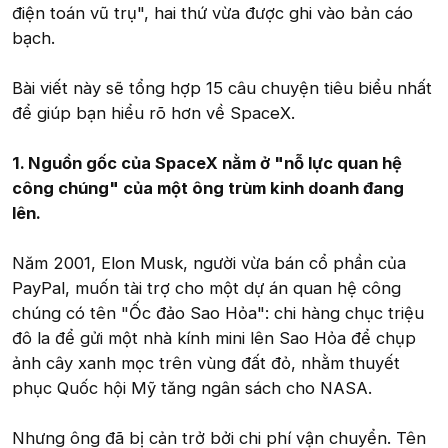
điện toán vũ trụ", hai thứ vừa được ghi vào bản cáo
bạch.
Bài viết này sẽ tổng hợp 15 câu chuyện tiêu biểu nhất
để giúp bạn hiểu rõ hơn về SpaceX.
1. Nguồn gốc của SpaceX nằm ở "nỗ lực quan hệ
công chúng" của một ông trùm kinh doanh đang
lên.
Năm 2001, Elon Musk, người vừa bán cổ phần của
PayPal, muốn tài trợ cho một dự án quan hệ công
chúng có tên "Ốc đảo Sao Hỏa": chi hàng chục triệu
đô la để gửi một nhà kính mini lên Sao Hỏa để chụp
ảnh cây xanh mọc trên vùng đất đỏ, nhằm thuyết
phục Quốc hội Mỹ tăng ngân sách cho NASA.
Nhưng ông đã bị cản trở bởi chi phí vận chuyển. Tên