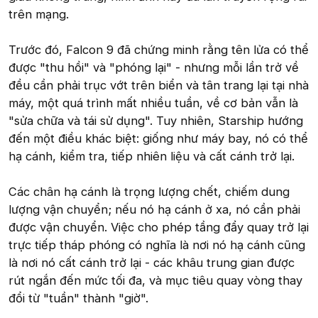
trên mạng.
Trước đó, Falcon 9 đã chứng minh rằng tên lửa có thể
được "thu hồi" và "phóng lại" - nhưng mỗi lần trở về
đều cần phải trục vớt trên biển và tân trang lại tại nhà
máy, một quá trình mất nhiều tuần, về cơ bản vẫn là
"sửa chữa và tái sử dụng". Tuy nhiên, Starship hướng
đến một điều khác biệt: giống như máy bay, nó có thể
hạ cánh, kiểm tra, tiếp nhiên liệu và cất cánh trở lại.
Các chân hạ cánh là trọng lượng chết, chiếm dung
lượng vận chuyển; nếu nó hạ cánh ở xa, nó cần phải
được vận chuyển. Việc cho phép tầng đẩy quay trở lại
trực tiếp tháp phóng có nghĩa là nơi nó hạ cánh cũng
là nơi nó cất cánh trở lại - các khâu trung gian được
rút ngắn đến mức tối đa, và mục tiêu quay vòng thay
đổi từ "tuần" thành "giờ".