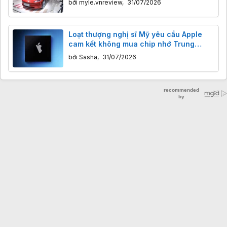
bởi
myle.vnreview
,
31/07/2026
Loạt thượng nghị sĩ Mỹ yêu cầu Apple
cam kết không mua chip nhớ Trung
Quốc
bởi
Sasha
,
31/07/2026