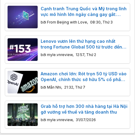
Cạnh tranh Trung Quốc và Mỹ trong lĩnh
vực mô hình lớn ngày càng gay gắt:
Hàng Mỹ giảm giá mạnh để cạnh tranh
bởi
From Beijing with Love
,
08:30, Thứ 3
với Kimi và DeepSeek
Lenovo vươn lên thứ hạng cao nhất
trong Fortune Global 500 từ trước đến
nay
bởi
myle.vnreview
,
12:57, Thứ 2
Amazon chơi lớn: Rót trọn 50 tỷ USD vào
OpenAI, chính thức sở hữu 5% cổ phần
trước thềm IPO
bởi
Mẫn Nhi
,
21:32, Thứ 7
Grab hỗ trợ hơn 300 nhà hàng tại Hà Nội
gỡ vướng về thuế và tăng doanh thu
bởi
myle.vnreview
,
31/07/2026