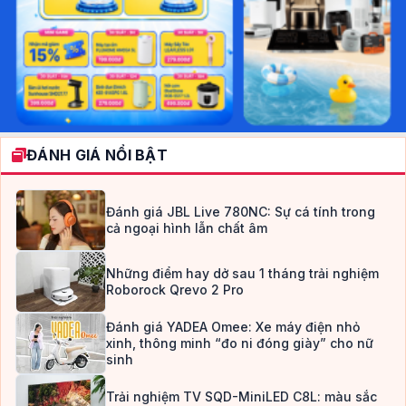
ĐÁNH GIÁ NỔI BẬT
Đánh giá JBL Live 780NC: Sự cá tính trong
cả ngoại hình lẫn chất âm
Những điểm hay dở sau 1 tháng trải nghiệm
Roborock Qrevo 2 Pro
Đánh giá YADEA Omee: Xe máy điện nhỏ
xinh, thông minh “đo ni đóng giày” cho nữ
sinh
Trải nghiệm TV SQD-MiniLED C8L: màu sắc