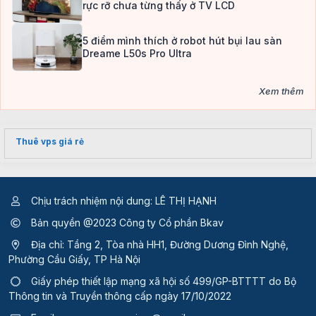
rực rỡ chưa từng thấy ở TV LCD
5 điểm mình thích ở robot hút bụi lau sàn
Dreame L50s Pro Ultra
Xem thêm
Thuê vps giá rẻ
Chịu trách nhiệm nội dung: LÊ THỊ HẠNH
Bản quyền @2023 Công ty Cổ phần Bkav
Địa chỉ: Tầng 2, Tòa nhà HH1, Đường Dương Đình Nghệ,
Phường Cầu Giấy, TP Hà Nội
Giấy phép thiết lập mạng xã hội số 499/GP-BTTTT
do Bộ
Thông tin và Truyền thông cấp ngày 17/10/2022