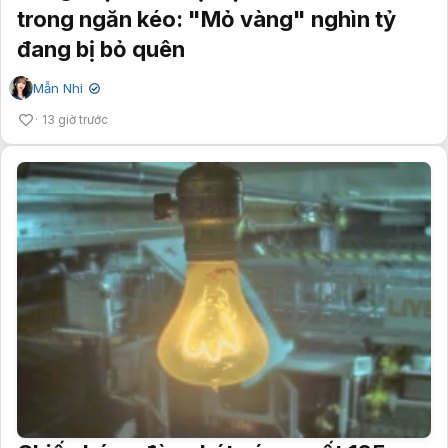
trong ngăn kéo: "Mỏ vàng" nghìn tỷ
đang bị bỏ quên
Mẫn Nhi
✔
13 giờ trước