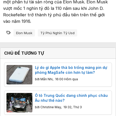
một phần tư tài sản ròng của Elon Musk. Elon Musk
vượt mốc 1 nghìn tỷ đô la 110 năm sau khi John D.
Rockefeller trở thành tỷ phú đầu tiên trên thế giới
vào năm 1916.
Từ khóa
Elon Musk
Tỷ Phú Nghìn Tỷ Usd
CHỦ ĐỀ TƯƠNG TỰ
Lý do gì Apple thà bỏ trống mảng pin dự
phòng MagSafe còn hơn tự làm?
bởi
Mẫn Nhi
,
16:00 Hôm qua
Ô tô Trung Quốc đang chinh phục châu
Âu như thế nào?
bởi
Christine May
,
19:32, Thứ 3