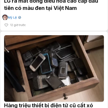
LG ra mắt dòng điều hòa cao cấp đầu
tiên có màu đen tại Việt Nam
Mỹ Lệ
✔
12 giờ trước
Hàng triệu thiết bị điện tử cũ cất xó