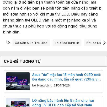
dừng lại ở số tiền bạn thanh toán tại cửa hàng, mà
còn nằm ở việc bạn sẽ phải tốn tiền nâng cấp thiết bị
mới sớm hơn so với khi mua tivi LCD. Điều này càng
khẳng định tivi OLED vẫn là một mặt hàng xa xỉ và
chưa thực sự phù hợp với số đông người tiêu dùng
bình dân.
Từ khóa
Có Nên Mua Tivi Oled
Loi Oled Burn-In
Nhuoc Diem C
CHỦ ĐỀ TƯƠNG TỰ
Asus "đẻ" một lúc 15 màn hình OLED mới:
Đa dạng cấu hình, tần số quét 720Hz và
công nghệ BlackShield
bởi
Hùng Lâm
,
31/07/2026
LG nâng bảo hành lên 5 năm cho hai
dòng TV OLED cao cấp tại Việt Nam