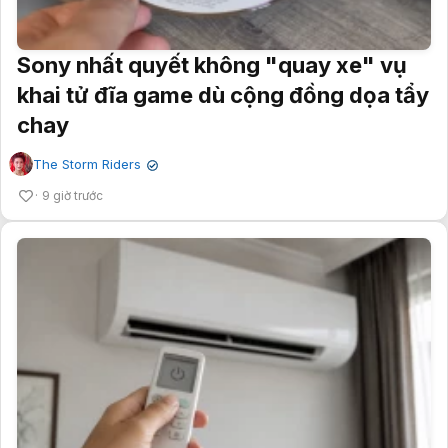
Sony nhất quyết không "quay xe" vụ
khai tử đĩa game dù cộng đồng dọa tẩy
chay
The Storm Riders
✔
9 giờ trước