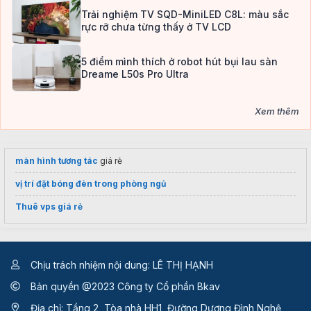
Trải nghiệm TV SQD-MiniLED C8L: màu sắc
rực rỡ chưa từng thấy ở TV LCD
5 điểm mình thích ở robot hút bụi lau sàn
Dreame L50s Pro Ultra
Xem thêm
màn hình tương tác
giá rẻ
vị trí đặt bóng đèn trong phòng ngủ
Thuê vps giá rẻ
Chịu trách nhiệm nội dung: LÊ THỊ HẠNH
Bản quyền @2023 Công ty Cổ phần Bkav
Địa chỉ: Tầng 2, Tòa nhà HH1, Đường Dương Đình Nghệ,