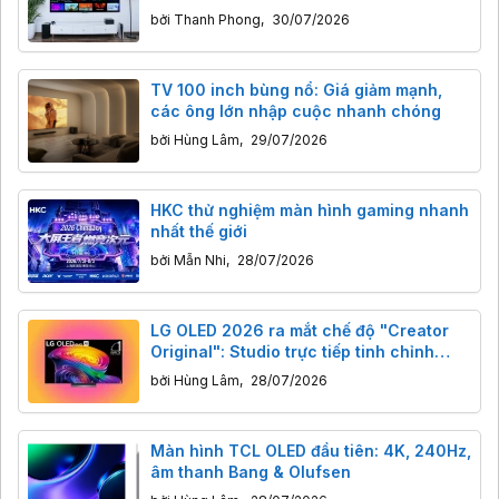
bởi
Thanh Phong
,
30/07/2026
TV 100 inch bùng nổ: Giá giảm mạnh,
các ông lớn nhập cuộc nhanh chóng
bởi
Hùng Lâm
,
29/07/2026
HKC thử nghiệm màn hình gaming nhanh
nhất thế giới
bởi
Mẫn Nhi
,
28/07/2026
LG OLED 2026 ra mắt chế độ "Creator
Original": Studio trực tiếp tinh chỉnh
hình ảnh TV
bởi
Hùng Lâm
,
28/07/2026
Màn hình TCL OLED đầu tiên: 4K, 240Hz,
âm thanh Bang & Olufsen