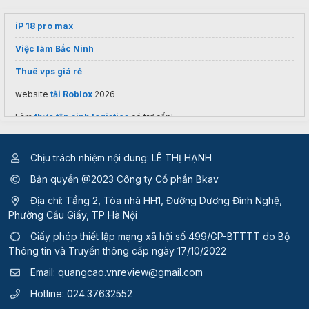
iP 18 pro max
Việc làm Bắc Ninh
Thuê vps giá rẻ
website
tải Roblox
2026
Làm
thực tập sinh logistics
có trợ cấp!
Chịu trách nhiệm nội dung: LÊ THỊ HẠNH
Bản quyền @2023 Công ty Cổ phần Bkav
Địa chỉ: Tầng 2, Tòa nhà HH1, Đường Dương Đình Nghệ,
Phường Cầu Giấy, TP Hà Nội
Giấy phép thiết lập mạng xã hội số 499/GP-BTTTT
do Bộ
Thông tin và Truyền thông cấp ngày 17/10/2022
Email:
quangcao.vnreview@gmail.com
Hotline:
024.37632552