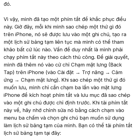
đó.
Vì vậy, mình đã tạo một phím tắt để khắc phục điều
này. Giờ đây, mỗi khi mình sao chép một thứ gì đó
trên iPhone, nó sẽ được lưu vào một ghi chú, tạo ra
một lịch sử bảng tạm liên tục mà mình có thể tham
khảo bất cứ lúc nào. Vấn đề duy nhất là mình phải
chạy phím tắt này theo cách thủ công. Để giải quyết,
mình đã thêm nó vào cử chỉ Chạm mặt lưng (Back
Tap) trên iPhone (vào Cài đặt → Trợ năng → Cảm
ứng → Chạm mặt lưng). Khi sao chép một thứ gì đó
muốn lưu, mình chỉ cần chạm ba lần vào mặt lưng
iPhone để kích hoạt phím tắt và lưu mục đã sao chép
vào một ghi chú được chỉ định trước. Khi tải phím tắt
này về, hãy nhớ chỉnh sửa nó bằng cách chạm vào
menu ba chấm và chọn ghi chú bạn muốn sử dụng
làm lịch sử bảng tạm của mình. Bạn có thể tải phím tắt
lịch sử bảng tạm tại đây: