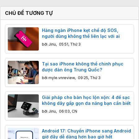
CHỦ ĐỀ TƯƠNG TỰ
Hàng ngàn iPhone kẹt chế độ SOS,
người dùng không thể liên lạc với ai
bởi
Jinu
,
05:51, Thứ 3
Tại sao iPhone không thể chinh phục
được đàn ông Trung Quốc?
bởi
myle.vnreview
,
09:25, Thứ 3
Giải pháp cho bàn học lộn xộn: 4 đế sạc
không dây gấp gọn đa năng bạn cần biết
bởi
Jinu
,
06:03, CN
Android 17: Chuyển iPhone sang Android
giờ đây dễ dàng hơn bao giờ hết