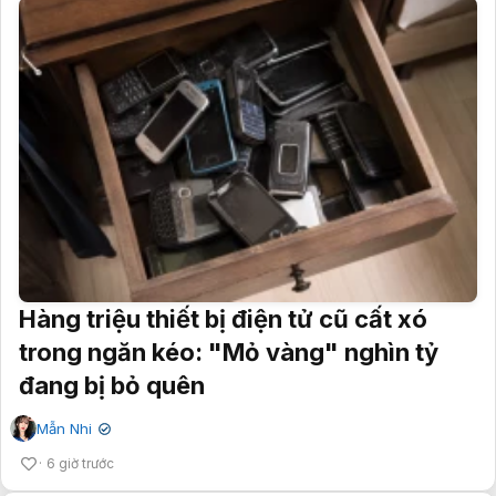
Hàng triệu thiết bị điện tử cũ cất xó
trong ngăn kéo: "Mỏ vàng" nghìn tỷ
đang bị bỏ quên
Mẫn Nhi
✔
6 giờ trước