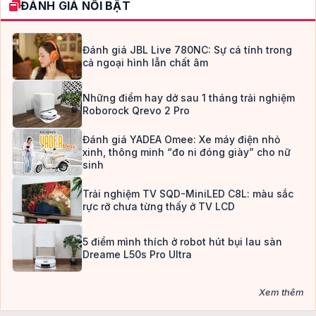
ĐÁNH GIÁ NỔI BẬT
Đánh giá JBL Live 780NC: Sự cá tính trong
cả ngoại hình lẫn chất âm
Những điểm hay dở sau 1 tháng trải nghiệm
Roborock Qrevo 2 Pro
Đánh giá YADEA Omee: Xe máy điện nhỏ
xinh, thông minh “đo ni đóng giày” cho nữ
sinh
Trải nghiệm TV SQD-MiniLED C8L: màu sắc
rực rỡ chưa từng thấy ở TV LCD
5 điểm mình thích ở robot hút bụi lau sàn
Dreame L50s Pro Ultra
Xem thêm