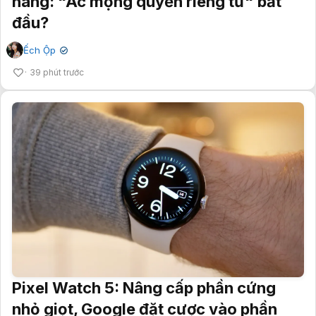
hàng: "Ác mộng quyền riêng tư" bắt
đầu?
Ếch Ộp
✔
39 phút trước
Pixel Watch 5: Nâng cấp phần cứng
nhỏ giọt, Google đặt cược vào phần