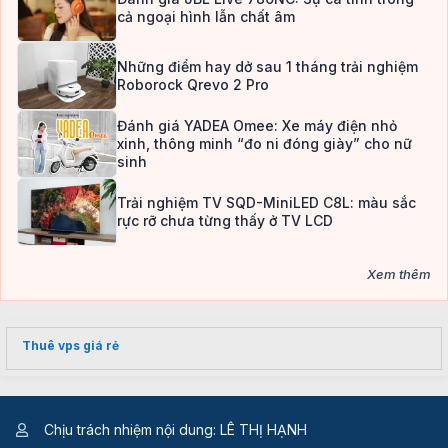
cả ngoại hình lẫn chất âm
Những điểm hay dở sau 1 tháng trải nghiệm
Roborock Qrevo 2 Pro
Đánh giá YADEA Omee: Xe máy điện nhỏ
xinh, thông minh “đo ni đóng giày” cho nữ
sinh
Trải nghiệm TV SQD-MiniLED C8L: màu sắc
rực rỡ chưa từng thấy ở TV LCD
Xem thêm
Thuê vps giá rẻ
Chịu trách nhiệm nội dung: LÊ THỊ HẠNH