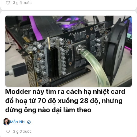
3 giờ trước
Modder này tìm ra cách hạ nhiệt card
đồ hoạ từ 70 độ xuống 28 độ, nhưng
đừng ông nào dại làm theo
Mẫn Nhi
✔
3 giờ trước