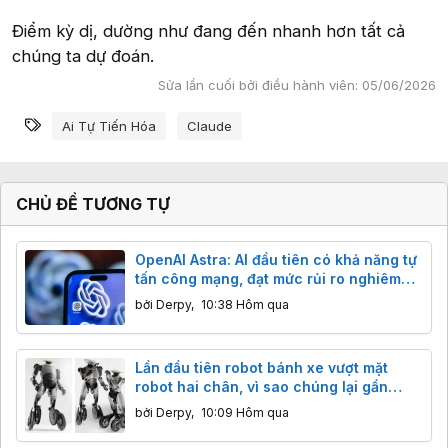
Điểm kỳ dị, dường như đang đến nhanh hơn tất cả
chúng ta dự đoán.
Sửa lần cuối bởi điều hành viên:
05/06/2026
Từ khóa
Ai Tự Tiến Hóa
Claude
CHỦ ĐỀ TƯƠNG TỰ
OpenAI Astra: AI đầu tiên có khả năng tự
tấn công mạng, đạt mức rủi ro nghiêm
trọng
bởi
Derpy
,
10:38 Hôm qua
Lần đầu tiên robot bánh xe vượt mặt
robot hai chân, vì sao chúng lại gần
thương mại hóa hơn?
bởi
Derpy
,
10:09 Hôm qua