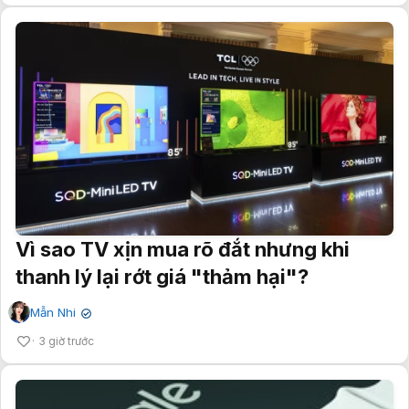
Vì sao TV xịn mua rõ đắt nhưng khi
thanh lý lại rớt giá "thảm hại"?
Mẫn Nhi
✔
3 giờ trước