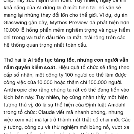
chip, hay sức mạnh tính toán. Tuy nhiên, ngay cả khi
khả năng của AI dừng lại ở mức hiện tại, nó vẫn sẽ
mang lại những thay đổi lớn cho thế giới. Ví dụ, dự án
Glasswing gần đây, Mythos Preview đã phát hiện hơn
10.000 lỗ hổng phần mềm nghiêm trọng và nguy hiểm
chỉ trong vài tuần đầu tiên ra mắt, trải rộng trên các
hệ thống quan trọng nhất toàn cầu.
Thứ hai là
AI tiếp tục tăng tốc, nhưng con người vẫn
nắm quyền kiểm soát.
Hiệu quả tổ chức sẽ tăng theo
cấp số nhân, một công ty 100 người có thể làm được
công việc của 10.000 hoặc thậm chí 100.000 người.
Anthropic cho rằng chúng ta rất có thể đang tiến vào
kịch bản này. Tuy nhiên, họ cũng nhận thấy một hiện
tượng thú vị, đó là sự thể hiện của Định luật Amdahl
trong tổ chức: Claude viết mã nhanh chóng, nhưng
việc xem xét mã lại trở thành nút thắt cổ chai mới. Các
ý tưởng, công cụ và thử nghiệm mới bùng nổ, vượt xa