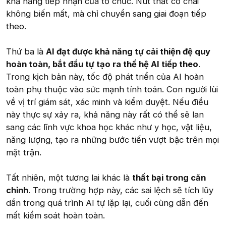
khả năng tiếp nhận của tổ chức. Nút thắt cổ chai
không biến mất, mà chỉ chuyển sang giai đoạn tiếp
theo.
Thứ ba là
AI đạt được khả năng tự cải thiện đệ quy
hoàn toàn, bắt đầu tự tạo ra thế hệ AI tiếp theo
.
Trong kịch bản này, tốc độ phát triển của AI hoàn
toàn phụ thuộc vào sức mạnh tính toán. Con người lùi
về vị trí giám sát, xác minh và kiểm duyệt. Nếu điều
này thực sự xảy ra, khả năng này rất có thể sẽ lan
sang các lĩnh vực khoa học khác như y học, vật liệu,
năng lượng, tạo ra những bước tiến vượt bậc trên mọi
mặt trận.
Tất nhiên, một tương lai khác là
thất bại trong căn
chỉnh
. Trong trường hợp này, các sai lệch sẽ tích lũy
dần trong quá trình AI tự lặp lại, cuối cùng dẫn đến
mất kiểm soát hoàn toàn.