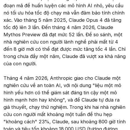
đoạn mã để huấn luyện các mô hình AI nhỏ, yêu cầu
nó tối ưu hóa tốc độ chạy mà vẫn đảm bảo tính chính
xác. Vào tháng 5 năm 2025, Claude Opus 4 đã tăng
tốc độ lên 3 lần. Đến tháng 4 năm 2026, Claude
Mythos Preview đã đạt mức 52 lần. Để so sánh, một
nhà nghiên cứu con người lành nghề phải mất từ 4
đến 8 giờ mới có thể đạt được mức tăng tốc 4 lần. Chỉ
trong chưa đầy một năm, Claude đã vượt xa khả năng
của con người.
Tháng 4 năm 2026, Anthropic giao cho Claude một
nghiên cứu về an toàn AI, với nội dung "liệu một mô
hình yếu hơn có thể giám sát đáng tin cậy một mô
hình mạnh hơn hay không", và để Claude tự đưa ra
giả thuyết, chạy thử nghiệm. Trong khi hai nhà nghiên
cứu con người mất khoảng một tuần để thu hẹp
"khoảng cách" 23%, Claude, sau khoảng 800 giờ tính
toán và tiêu tốn khoảng 18.000 USD (tương đương