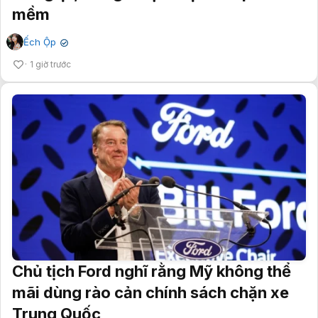
mềm
Ếch Ộp
✔
1 giờ trước
Chủ tịch Ford nghĩ rằng Mỹ không thể
mãi dùng rào cản chính sách chặn xe
Trung Quốc