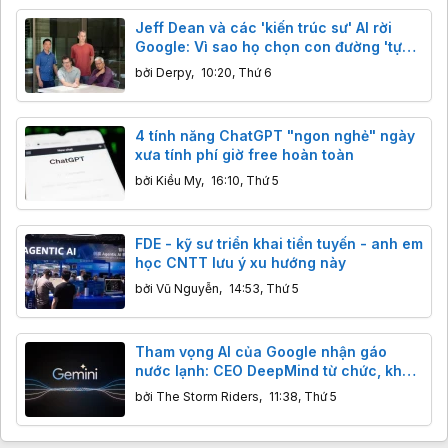
Jeff Dean và các 'kiến trúc sư' AI rời
Google: Vì sao họ chọn con đường 'tự
cải tiến'?
bởi
Derpy
,
10:20, Thứ 6
4 tính năng ChatGPT "ngon nghẻ" ngày
xưa tính phí giờ free hoàn toàn
bởi
Kiều My
,
16:10, Thứ 5
FDE - kỹ sư triển khai tiền tuyến - anh em
học CNTT lưu ý xu hướng này
bởi
Vũ Nguyễn
,
14:53, Thứ 5
Tham vọng AI của Google nhận gáo
nước lạnh: CEO DeepMind từ chức, khả
năng lập trình của Gemini bị Claude,
bởi
The Storm Riders
,
11:38, Thứ 5
GPT cho "ngửi khói"