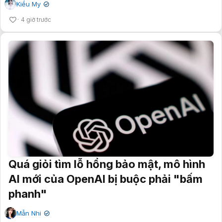
Kiều My
✔
4 giờ trước
Quá giỏi tìm lỗ hổng bảo mật, mô hình
AI mới của OpenAI bị buộc phải "bấm
phanh"
Mẫn Nhi
✔