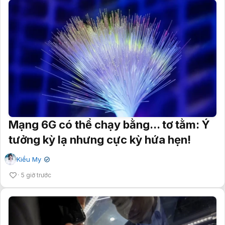
Mạng 6G có thể chạy bằng... tơ tằm: Ý
tưởng kỳ lạ nhưng cực kỳ hứa hẹn!
Kiều My
✔
5 giờ trước