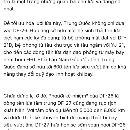
trò là một trong những quân bài chủ lực và đáng sợ
nhất.
Để tối ưu hóa lưới lửa này, Trung Quốc không chỉ dựa
vào DF-26. Họ đang sở hữu một hệ sinh thái tên lửa
diệt hạm cực kỳ đa dạng: từ bệ phóng mặt đất với DF-
21D, bệ phóng từ tàu khu trục và tàu ngầm với YJ-21,
cho đến các dòng tên lửa đạn đạo phóng từ máy bay
ném bom H-6. Phía Lầu Năm Góc ước tính Trung
Quốc đang sở hữu tới 600 tên lửa siêu vượt âm có khả
năng thay đổi quỹ đạo linh hoạt khi bay.
Chưa dừng lại ở đó, "người kế nhiệm" của DF-26 là
dòng tên lửa tầm trung DF-27 cũng đang rục rịch
xuất hiện. Với tầm bắn dự kiến từ 5.000 đến 8.000 km
và được thiết kế chuyên biệt để mang thiết bị bay
siêu vượt âm, DF-27 hứa hẹn sẽ sớm soán ngôi DF-26