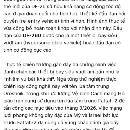
thể mới của DF-26 sở hữu khả năng cơ động tốc độ
cao ở giai đoạn cuối nhờ tích hợp thiết kế đầu đạn hồi
quyển (re-entry vehicle) tinh vi hơn. Hình ảnh thực tế
vừa công bố hoàn toàn khớp với nhận định này. Đầu
đạn của
DF-26D
được cho là một thiết bị bay siêu
vượt âm (hypersonic glide vehicle) hoặc đầu đạn có
tính cơ động cực cao.
Thực tế chiến trường gần đây đã chứng minh việc
đánh chặn các thiết bị bay siêu vượt âm gần như là
"nhiệm vụ bất khả thi". Nga từng thử nghiệm thực
chiến loại công nghệ này với tên lửa tầm trung
Oreshnik, trong khi Lực lượng Vệ binh Cách mạng Hồi
giáo Iran cũng sử dụng tên lửa tầm trung Fattah-2 để
tấn công các mục tiêu vào tháng 3/2026. Việc mạng
lưới phòng không dày đặc của Mỹ và Israel bất lực
trước Fattah-2 đã củng cố vững chắc đánh giá bấy
lâu nay: Hiện tại chưa có giải pháp nào khả thi để