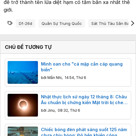
để trở thành tên lửa diệt hạm có tầm bắn xa nhất thế
giới.
Từ khóa
Df-26d
Quân Sự Trung Quốc
Sát Thủ Tàu Sân Bay
CHỦ ĐỀ TƯƠNG TỰ
Minh oan cho "cá mập cắn cáp quang
biển"
bởi
Mẫn Nhi
,
14:54, Thứ 6
Nhật thực lịch sử ngày 12 tháng 8: Châu
Âu chuẩn bị chứng kiến Mặt trời bị che
khuất gần 98%
bởi
Jinu
,
08:32, Thứ 6
Chiếc bóng đèn phát sáng suốt 125 năm
chưa chịu hỏng: Độ bền khiến công