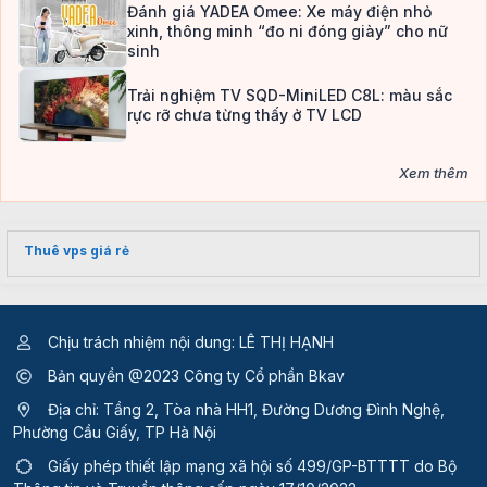
Đánh giá YADEA Omee: Xe máy điện nhỏ
xinh, thông minh “đo ni đóng giày” cho nữ
sinh
Trải nghiệm TV SQD-MiniLED C8L: màu sắc
rực rỡ chưa từng thấy ở TV LCD
Xem thêm
Thuê vps giá rẻ
Chịu trách nhiệm nội dung: LÊ THỊ HẠNH
Bản quyền @2023 Công ty Cổ phần Bkav
Địa chỉ: Tầng 2, Tòa nhà HH1, Đường Dương Đình Nghệ,
Phường Cầu Giấy, TP Hà Nội
Giấy phép thiết lập mạng xã hội số 499/GP-BTTTT
do Bộ