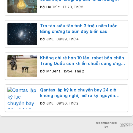
nghệ hiện đại cũng phải ngả nón
bởi
Hư Trúc
,
17:23, Thứ 5
Tro tàn siêu tân tinh 3 triệu năm tuổi:
Bằng chứng từ bùn đáy biển sâu
bởi
Jinu
,
08:39, Thứ 4
Không chỉ rẻ hơn 10 lần, robot bốn chân
Trung Quốc còn khiến chuỗi cung ứng
phương Tây rơi vào thế khó như thế nào?
bởi
Mr Bens
,
15:54, Thứ 2
Qantas lập kỷ lục chuyến bay 24 giờ
không ngừng nghỉ, mở ra kỷ nguyên
hàng không siêu đường dài
bởi
Jinu
,
09:36, Thứ 2