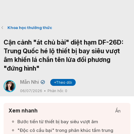
Khoa học thường thức
Cận cảnh "át chủ bài" diệt hạm DF-26D:
Trung Quốc hé lộ thiết bị bay siêu vượt
âm khiến lá chắn tên lửa đối phương
"đứng hình"
Mẫn Nhi
+Theo dõi
✔
06/07/2026
Phản hồi:
0
Xem nhanh
Ẩn
Bước tiến từ thiết bị bay siêu vượt âm​
"Độc cô cầu bại" trong phân khúc tầm trung​