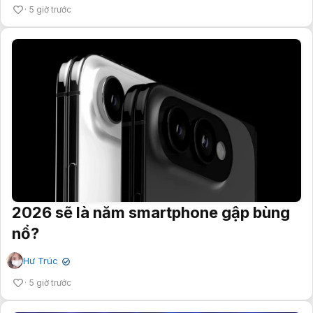
5 giờ trước
2026 sẽ là năm smartphone gập bùng
nổ?
Hư Trúc
✔
5 giờ trước