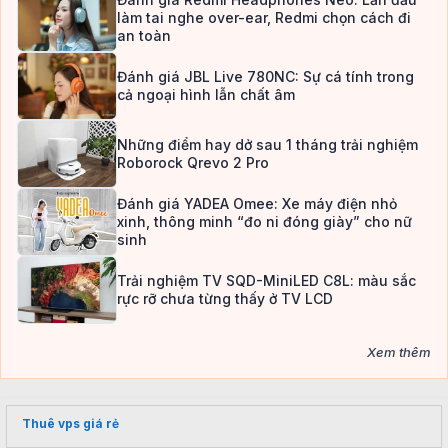
làm tai nghe over-ear, Redmi chọn cách đi
an toàn
Đánh giá JBL Live 780NC: Sự cá tính trong
cả ngoại hình lẫn chất âm
Những điểm hay dở sau 1 tháng trải nghiệm
Roborock Qrevo 2 Pro
Đánh giá YADEA Omee: Xe máy điện nhỏ
xinh, thông minh “đo ni đóng giày” cho nữ
sinh
Trải nghiệm TV SQD-MiniLED C8L: màu sắc
rực rỡ chưa từng thấy ở TV LCD
Xem thêm
Thuê vps giá rẻ