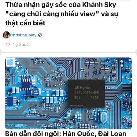
Thừa nhận gây sốc của Khánh Sky
"càng chửi càng nhiều view" và sự
thật cần biết
Christine May
✔
1 giờ trước
Bán dẫn đổi ngôi: Hàn Quốc, Đài Loan