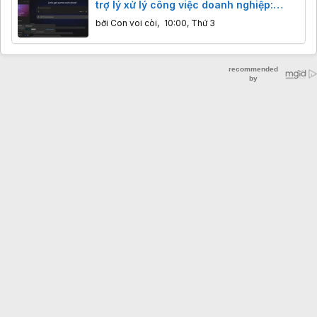
trợ lý xử lý công việc doanh nghiệp:
Thông tin bạn cần biết
bởi
Con voi còi
,
10:00, Thứ 3