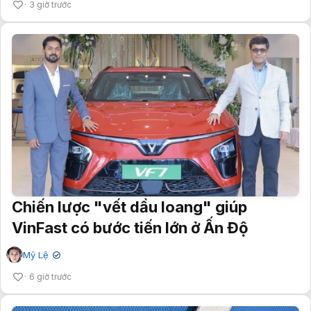
3 giờ trước
Chiến lược "vết dầu loang" giúp
VinFast có bước tiến lớn ở Ấn Độ
Mỹ Lệ
✔
6 giờ trước