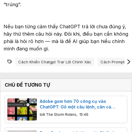
“trúng”.
Nếu bạn từng cảm thấy ChatGPT trả lời chưa đúng ý,
hãy thử thêm câu hỏi này. Đôi khi, điều bạn cần không
phải là hỏi rõ hơn — mà là để AI giúp bạn hiểu chính
mình đang muốn gì.
Từ khóa
Cách Khiến Chatgpt Trar Lời Chính Xác
Cách Prompt Hiệ
CHỦ ĐỀ TƯƠNG TỰ
Adobe gom hơn 70 công cụ vào
ChatGPT: Gõ một câu lệnh, cân cả
Photoshop lẫn Premiere
bởi
The Storm Riders
,
15:46