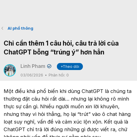
AI phổ thông
Chỉ cần thêm 1 câu hỏi, câu trả lời của
ChatGPT bỗng “trúng ý” hơn hẳn
Linh Pham
+Theo dõi
✔
03/06/2026
Phản hồi:
0
Một điều khá phổ biến khi dùng ChatGPT là chúng ta
thường đặt câu hỏi rất dài… nhưng lại không rõ mình
thực sự cần gì. Nhiều người muốn xin lời khuyên,
nhưng thay vì hỏi thẳng, họ lại “trút” vào ô chat hàng
loạt suy nghĩ, vấn đề và cảm xúc lộn xộn. Kết quả là
ChatGPT chỉ trả lời đúng những gì được viết ra, chứ