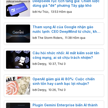
DeepSeek rục rịch tăng giá: Chiến lược
dùng giá "đè" phương Tây gặp khó
bởi
Hư Trúc
,
13:53 Hôm qua
Tham vọng AI của Google nhận gáo
nước lạnh: CEO DeepMind từ chức, khả
năng lập trình của Gemini bị Claude,
bởi
The Storm Riders
,
11:38 Hôm qua
GPT cho "ngửi khói"
Câu hỏi nhức nhối: AI mất kiểm soát tấn
công mạng, ai sẽ chịu trách nhiệm?
bởi
Derpy
,
10:37, Thứ 3
OpenAI giảm giá AI 80%: Cuộc chiến
sinh tồn hay canh bạc lợi nhuận?
bởi
Derpy
,
10:26, Thứ 3
Plugin Gemini Enterprise biến AI thành