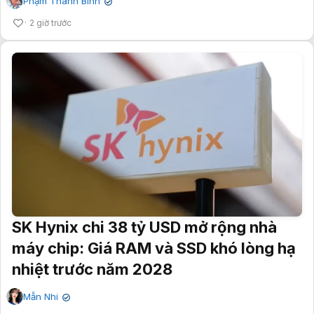
Phạm Thanh Bình
✔
2 giờ trước
SK Hynix chi 38 tỷ USD mở rộng nhà
máy chip: Giá RAM và SSD khó lòng hạ
nhiệt trước năm 2028
Mẫn Nhi
✔