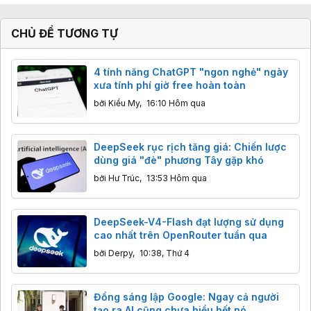
CHỦ ĐỀ TƯƠNG TỰ
4 tính năng ChatGPT "ngon nghẻ" ngày
xưa tính phí giờ free hoàn toàn
bởi
Kiều My
,
16:10 Hôm qua
DeepSeek rục rịch tăng giá: Chiến lược
dùng giá "đè" phương Tây gặp khó
bởi
Hư Trúc
,
13:53 Hôm qua
DeepSeek-V4-Flash đạt lượng sử dụng
cao nhất trên OpenRouter tuần qua
bởi
Derpy
,
10:38, Thứ 4
Đồng sáng lập Google: Ngay cả người
tạo ra AI cũng chưa hiểu hết nó