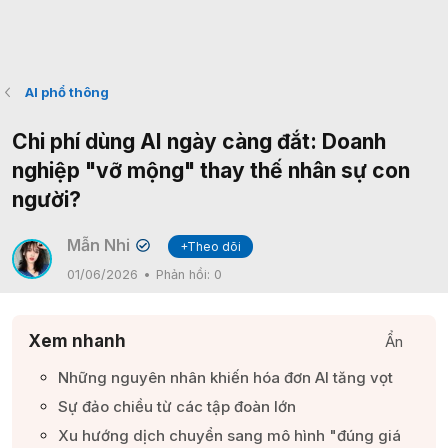
AI phổ thông
Chi phí dùng AI ngày càng đắt: Doanh
nghiệp "vỡ mộng" thay thế nhân sự con
người?
Mẫn Nhi
+Theo dõi
✔
01/06/2026
Phản hồi:
0
Xem nhanh
Ẩn
Những nguyên nhân khiến hóa đơn AI tăng vọt​
Sự đảo chiều từ các tập đoàn lớn​
Xu hướng dịch chuyển sang mô hình "đúng giá