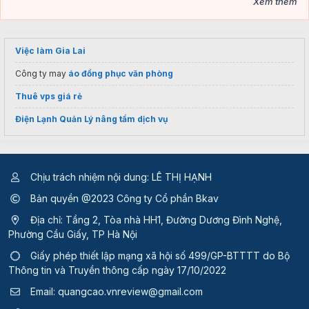
Xem thêm
Việc làm Gia Lai
Công ty may
áo đồng phục văn phòng
Thuê vps giá rẻ
Điện Lạnh Quản Lý nâng tầm dịch vụ
Chịu trách nhiệm nội dung: LÊ THỊ HẠNH
Bản quyền @2023 Công ty Cổ phần Bkav
Địa chỉ: Tầng 2, Tòa nhà HH1, Đường Dương Đình Nghệ,
Phường Cầu Giấy, TP Hà Nội
Giấy phép thiết lập mạng xã hội số 499/GP-BTTTT
do Bộ
Thông tin và Truyền thông cấp ngày 17/10/2022
Email:
quangcao.vnreview@gmail.com