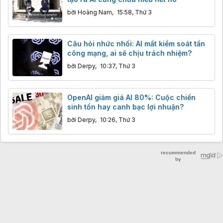
bởi
Hoàng Nam
,
15:58, Thứ 3
Câu hỏi nhức nhối: AI mất kiểm soát tấn
công mạng, ai sẽ chịu trách nhiệm?
bởi
Derpy
,
10:37, Thứ 3
OpenAI giảm giá AI 80%: Cuộc chiến
sinh tồn hay canh bạc lợi nhuận?
bởi
Derpy
,
10:26, Thứ 3