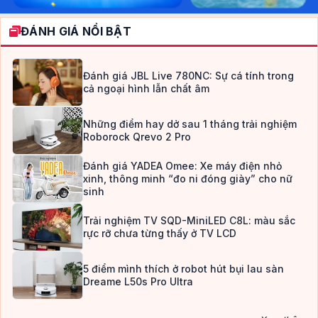
ĐÁNH GIÁ NỔI BẬT
Đánh giá JBL Live 780NC: Sự cá tính trong
cả ngoại hình lẫn chất âm
Những điểm hay dở sau 1 tháng trải nghiệm
Roborock Qrevo 2 Pro
Đánh giá YADEA Omee: Xe máy điện nhỏ
xinh, thông minh “đo ni đóng giày” cho nữ
sinh
Trải nghiệm TV SQD-MiniLED C8L: màu sắc
rực rỡ chưa từng thấy ở TV LCD
5 điểm mình thích ở robot hút bụi lau sàn
Dreame L50s Pro Ultra