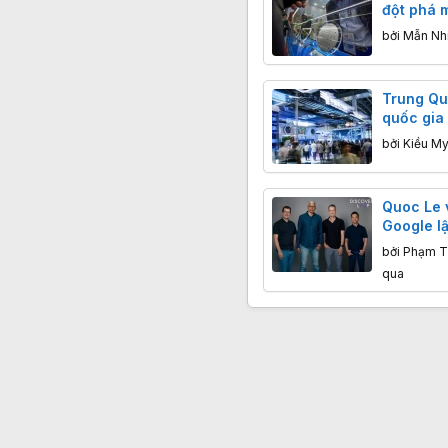
đột phá m
đoạn làm
bởi
Mẫn Nh
Trung Qu
quốc gia 
cho R&D
bởi
Kiều My
Quoc Le 
Google lậ
lại lịch sử
bởi
Phạm T
qua