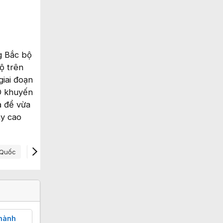
g Bắc bộ
ộ trên
giai đoạn
O khuyến
ả để vừa
ày cao
 Quốc
Vận Hành Hệ Thống Điện
hành