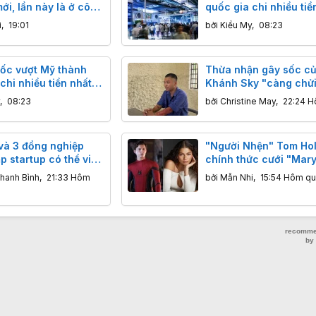
ới, lần này là ở công
quốc gia chi nhiều tiề
 phẳng tấm wafer
cho R&D
i
,
19:01
bởi
Kiều My
,
08:23
ốc vượt Mỹ thành
Thừa nhận gây sốc c
chi nhiều tiền nhất
Khánh Sky "càng chử
nhiều view" và sự thật
,
08:23
bởi
Christine May
,
22:24 H
biết
và 3 đồng nghiệp
"Người Nhện" Tom Hol
p startup có thể viết
chính thức cưới "Mar
 AI
Zendaya: Chi 18 tỷ ba
hanh Bình
,
21:33 Hôm
bởi
Mẫn Nhi
,
15:54 Hôm qu
điền trang, khách đến
không được mang điện