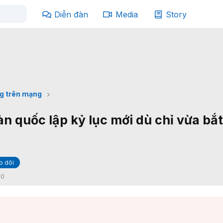
Diễn đàn
Media
Story
g trên mạng
àn quốc lập kỷ lục mới dù chỉ vừa bắ
o dõi
:
0