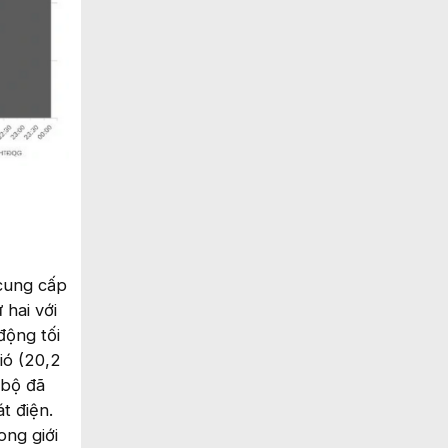
 cung cấp
hai với
động tối
ió (20,2
 bộ đã
t điện.
ong giới