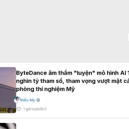
ByteDance âm thầm "luyện" mô hình AI 
nghìn tỷ tham số, tham vọng vượt mặt c
phòng thí nghiệm Mỹ
Kiều My
✔
1 giờ trước
0