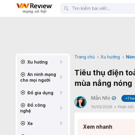
Trang chủ
Xu hướng
Nón
Xu hướng
Tiêu thụ điện to
An ninh mạng
cho mọi người
mùa nắng nóng
Đồ gia dụng
Mẫn Nhi
+The
✔
Đồ công
15/05/2026
Phản hồi
nghệ
Xe
Xem nhanh