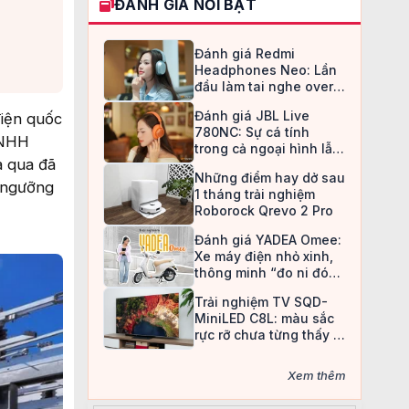
ĐÁNH GIÁ NỔI BẬT
Đánh giá Redmi
Headphones Neo: Lần
đầu làm tai nghe over-
ear, Redmi chọn cách đi
Đánh giá JBL Live
điện quốc
an toàn
780NC: Sự cá tính
 TNHH
trong cả ngoại hình lẫn
a qua đã
chất âm
Những điểm hay dở sau
t ngưỡng
1 tháng trải nghiệm
Roborock Qrevo 2 Pro
Đánh giá YADEA Omee:
Xe máy điện nhỏ xinh,
thông minh “đo ni đóng
giày” cho nữ sinh
Trải nghiệm TV SQD-
MiniLED C8L: màu sắc
rực rỡ chưa từng thấy ở
TV LCD
Xem thêm