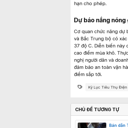
hạn cho phép.
Dự báo nắng nóng g
Cơ quan chức năng dự b
và Bắc Trung bộ có xác 
37 độ C. Diễn biến này d
cao điểm mùa khô. Thực
nghị người dân và doanh
đảm bảo an toàn vận hàn
điểm sắp tới.
Từ khóa
Kỷ Lục Tiêu Thụ Điện
CHỦ ĐỀ TƯƠNG TỰ
Bán dẫn 