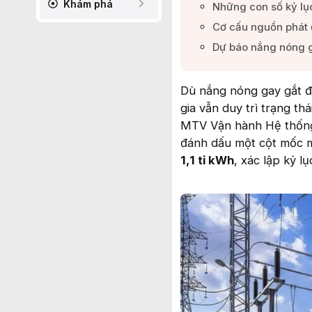
Khám phá
Những con số kỷ lụ
Cơ cấu nguồn phát 
Dự báo nắng nóng ga
Dù nắng nóng gay gắt đẩ
gia vẫn duy trì trạng t
MTV Vận hành Hệ thống 
đánh dấu một cột mốc mớ
1,1 tỉ kWh
, xác lập kỷ l