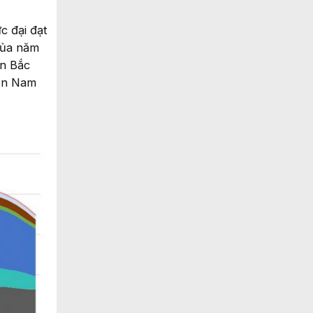
c đại đạt
của năm
ền Bắc
iền Nam