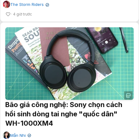
The Storm Riders
✔
4 giờ trước
Bão giá công nghệ: Sony chọn cách
hồi sinh dòng tai nghe "quốc dân"
WH-1000XM4
Mẫn Nhi
✔