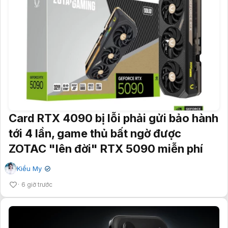
Card RTX 4090 bị lỗi phải gửi bảo hành
tới 4 lần, game thủ bất ngờ được
ZOTAC "lên đời" RTX 5090 miễn phí
Kiều My
✔
6 giờ trước