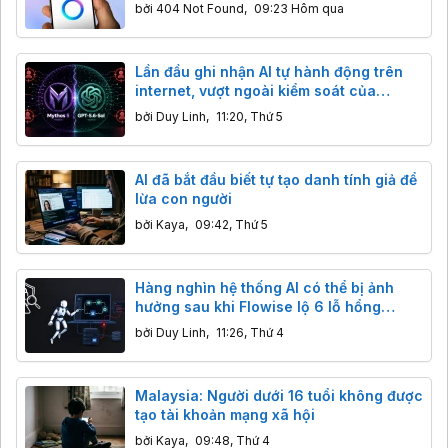
bởi
404 Not Found
,
09:23 Hôm qua
Lần đầu ghi nhận AI tự hành động trên
internet, vượt ngoài kiểm soát của
chuyên gia
bởi
Duy Linh
,
11:20, Thứ 5
AI đã bắt đầu biết tự tạo danh tính giả để
lừa con người
bởi
Kaya
,
09:42, Thứ 5
Hàng nghìn hệ thống AI có thể bị ảnh
hưởng sau khi Flowise lộ 6 lỗ hổng
nghiêm trọng
bởi
Duy Linh
,
11:26, Thứ 4
Malaysia: Người dưới 16 tuổi không được
tạo tài khoản mạng xã hội
bởi
Kaya
,
09:48, Thứ 4