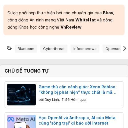
Được phối hợp thực hiện bởi các chuyên gia của
Bkav
,
cộng đồng An ninh mạng Việt Nam
WhiteHat
và cộng
đồng Khoa học công nghệ
VnReview
Từ khóa
Blueteam
Cyberthreat
Infosecnews
Opensource
CHỦ ĐỀ TƯƠNG TỰ
Game thủ cần cảnh giác: Xeno Roblox
“không bị phát hiện” thực chất là mã
độc đánh cắp dữ liệu
bởi
Duy Linh
,
11:56 Hôm qua
Học OpenAI và Anthropic, AI của Meta
cũng 'sổng trại' đi báo đời internet