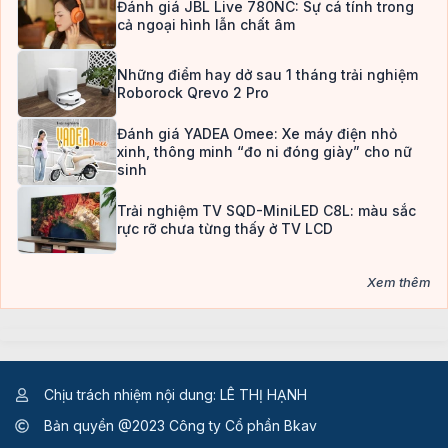
Đánh giá JBL Live 780NC: Sự cá tính trong
cả ngoại hình lẫn chất âm
Những điểm hay dở sau 1 tháng trải nghiệm
Roborock Qrevo 2 Pro
Đánh giá YADEA Omee: Xe máy điện nhỏ
xinh, thông minh “đo ni đóng giày” cho nữ
sinh
Trải nghiệm TV SQD-MiniLED C8L: màu sắc
rực rỡ chưa từng thấy ở TV LCD
Xem thêm
Chịu trách nhiệm nội dung: LÊ THỊ HẠNH
Bản quyền @2023 Công ty Cổ phần Bkav