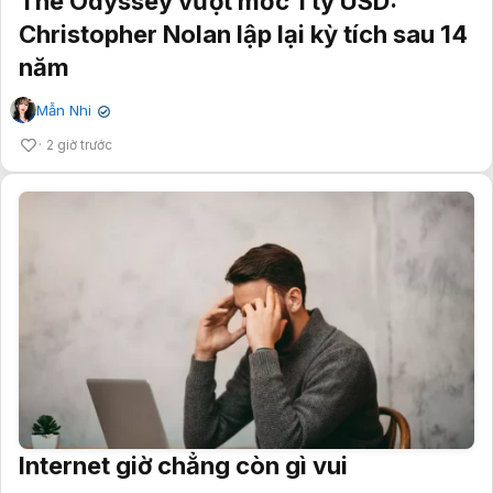
The Odyssey vượt mốc 1 tỷ USD:
Christopher Nolan lập lại kỳ tích sau 14
năm
Mẫn Nhi
✔
2 giờ trước
Internet giờ chẳng còn gì vui