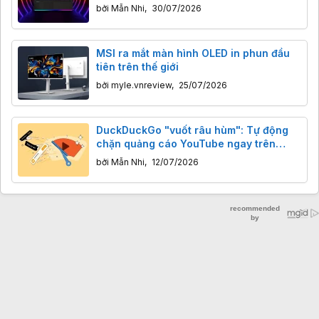
chối sửa vì “đắt hơn mua máy mới”
bởi
Mẫn Nhi
,
30/07/2026
MSI ra mắt màn hình OLED in phun đầu
tiên trên thế giới
bởi
myle.vnreview
,
25/07/2026
DuckDuckGo "vuốt râu hùm": Tự động
chặn quảng cáo YouTube ngay trên
trình duyệt
bởi
Mẫn Nhi
,
12/07/2026