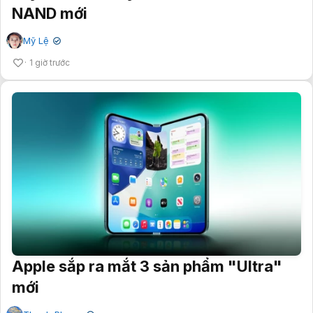
NAND mới
Mỹ Lệ
✔
1 giờ trước
Apple sắp ra mắt 3 sản phẩm "Ultra"
mới