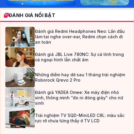
ĐÁNH GIÁ NỔI BẬT
Đánh giá Redmi Headphones Neo: Lần đầu
làm tai nghe over-ear, Redmi chọn cách đi
an toàn
Đánh giá JBL Live 780NC: Sự cá tính trong
cả ngoại hình lẫn chất âm
Những điểm hay dở sau 1 tháng trải nghiệm
Roborock Qrevo 2 Pro
Đánh giá YADEA Omee: Xe máy điện nhỏ
xinh, thông minh “đo ni đóng giày” cho nữ
sinh
Trải nghiệm TV SQD-MiniLED C8L: màu sắc
rực rỡ chưa từng thấy ở TV LCD