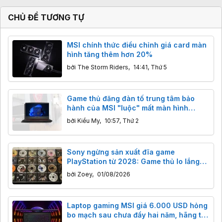
CHỦ ĐỀ TƯƠNG TỰ
MSI chính thức điều chỉnh giá card màn
hình tăng thêm hơn 20%
bởi
The Storm Riders
,
14:41, Thứ 5
Game thủ đăng đàn tố trung tâm bảo
hành của MSI "luộc" mất màn hình
144Hz, sự thật đằng sau hoá ra là lỗi sơ
bởi
Kiều My
,
10:57, Thứ 2
đẳng
Sony ngừng sản xuất đĩa game
PlayStation từ 2028: Game thủ lo lắng
điều gì?
bởi
Zoey
,
01/08/2026
Laptop gaming MSI giá 6.000 USD hỏng
bo mạch sau chưa đầy hai năm, hãng từ