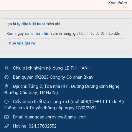
Xem thêm
tạo
kí tự đặc biệt best
miễn phí
Xem ngay
card màn hình
chính hãng, giá tốt, nhiều ưu đãi hấp dẫn
Thuê vps giá rẻ
Chịu trách nhiệm nội dung: LÊ THỊ HẠNH
Bản quyền @2023 Công ty Cổ phần Bkav
Địa chỉ: Tầng 2, Tòa nhà HH1, Đường Dương Đình Nghệ,
Phường Cầu Giấy, TP Hà Nội
Giấy phép thiết lập mạng xã hội số 499/GP-BTTTT
do Bộ
Thông tin và Truyền thông cấp ngày 17/10/2022
Email:
quangcao.vnreview@gmail.com
Hotline:
024.37632552