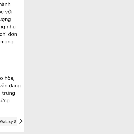
thành
c với
lượng
ứng nhu
 chỉ đơn
n mong
o hòa,
 vẫn đang
c trưng
hững
Galaxy S26 Ultra
Thiết Kế Galaxy Note