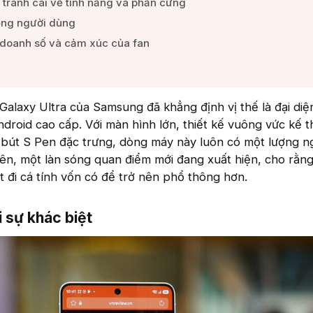
tranh cãi về tính năng và phần cứng​
ồng người dùng​
doanh số và cảm xúc của fan​
alaxy Ultra của Samsung đã khẳng định vị thế là đại diện
roid cao cấp. Với màn hình lớn, thiết kế vuông vức kế t
bút S Pen đặc trưng, dòng máy này luôn có một lượng n
iên, một làn sóng quan điểm mới đang xuất hiện, cho rằn
 đi cá tính vốn có để trở nên phổ thông hơn.
 sự khác biệt​