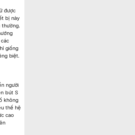
iữ được
ết bị này
g thường.
 hướng
 các
hỉ giống
ng biệt.
ến người
ên bút S
tố không
ều thế hệ
ức cao
iên