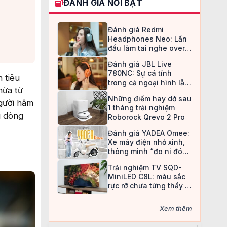
ĐÁNH GIÁ NỔI BẬT
Đánh giá Redmi
Headphones Neo: Lần
đầu làm tai nghe over-
ear, Redmi chọn cách đi
Đánh giá JBL Live
an toàn
780NC: Sự cá tính
 tiêu
trong cả ngoại hình lẫn
hừa từ
chất âm
Những điểm hay dở sau
gười hâm
1 tháng trải nghiệm
g dòng
Roborock Qrevo 2 Pro
Đánh giá YADEA Omee:
Xe máy điện nhỏ xinh,
thông minh “đo ni đóng
giày” cho nữ sinh
Trải nghiệm TV SQD-
MiniLED C8L: màu sắc
rực rỡ chưa từng thấy ở
TV LCD
Xem thêm