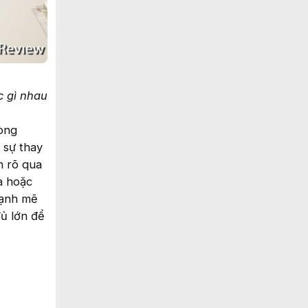
c gì nhau
dòng
 sự thay
n rõ qua
a hoặc
mạnh mẽ
ủ lớn để