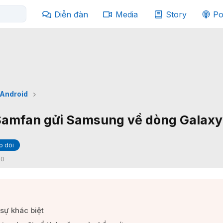
Diễn đàn
Media
Story
Po
Android
Samfan gửi Samsung về dòng Galaxy 
o dõi
:
0
sự khác biệt​