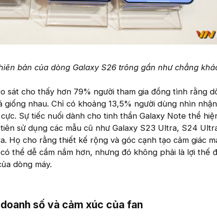
 phiên bản của dòng Galaxy S26 trông gần như chẳng khá
ảo sát cho thấy hơn 79% người tham gia đồng tình rằng 
á giống nhau. Chỉ có khoảng 13,5% người dùng nhìn nhận
 cực. Sự tiếc nuối dành cho tinh thần Galaxy Note thể hiệ
 tiên sử dụng các mẫu cũ như Galaxy S23 Ultra, S24 Ultr
ra. Họ cho rằng thiết kế rộng và góc cạnh tạo cảm giác 
có thể dễ cầm nắm hơn, nhưng đó không phải là lợi thế đ
 của dòng máy.
 doanh số và cảm xúc của fan​