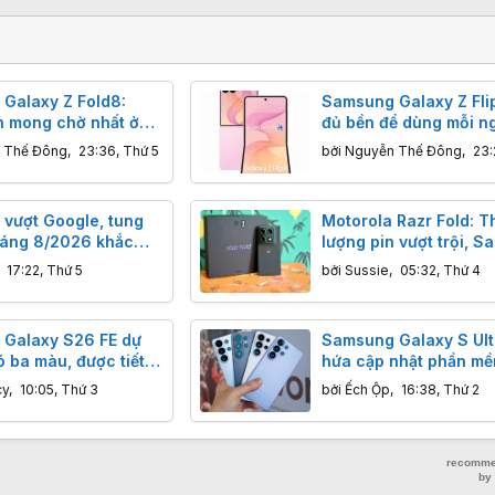
Galaxy Z Fold8:
Samsung Galaxy Z Fli
h mong chờ nhất ở
đủ bền để dùng mỗi n
hông phải độ phân
 Thế Đông
,
23:36, Thứ 5
bởi
Nguyễn Thế Đông
,
23:
vượt Google, tung
Motorola Razr Fold: T
háng 8/2026 khắc
lượng pin vượt trội, 
lỗ hổng bảo mật trên
Galaxy Z Fold7 phải d
,
17:22, Thứ 5
bởi
Sussie
,
05:32, Thứ 4
chừng.
Galaxy S26 FE dự
Samsung Galaxy S Ultr
ó ba màu, được tiết
hứa cập nhật phần mề
nh nền?
dụng cho cả điện thoạ
cy
,
10:05, Thứ 3
bởi
Ếch Ộp
,
16:38, Thứ 2