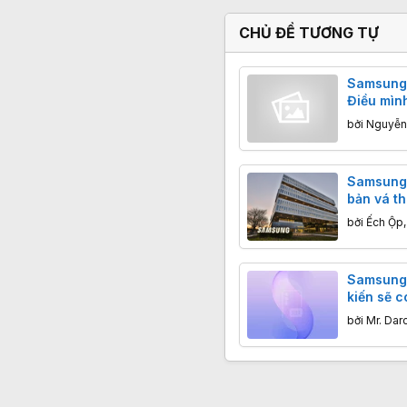
CHỦ ĐỀ TƯƠNG TỰ
Samsung 
Điều mìn
camera k
bởi
Nguyễn
giải
Samsung 
bản vá t
phục 56 
bởi
Ếch Ộp
Galaxy.
Samsung 
kiến sẽ c
lộ qua hì
bởi
Mr. Dar