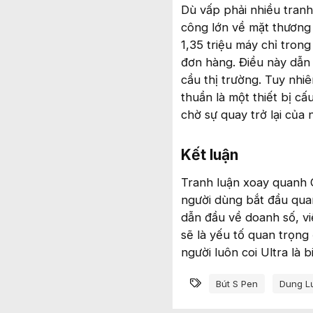
Dù vấp phải nhiều tran
công lớn về mặt thương 
1,35 triệu máy chỉ tron
đơn hàng. Điều này dẫn
cầu thị trường. Tuy nhi
thuần là một thiết bị cấ
chờ sự quay trở lại của 
Kết luận​
Tranh luận xoay quanh 
người dùng bắt đầu qua
dẫn đầu về doanh số, vi
sẽ là yếu tố quan trọn
người luôn coi Ultra là 
Từ khóa
Bút S Pen
Dung L