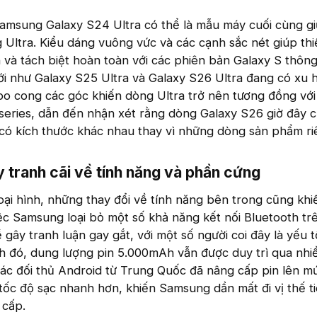
Samsung Galaxy S24 Ultra có thể là mẫu máy cuối cùng g
 Ultra. Kiểu dáng vuông vức và các cạnh sắc nét giúp thi
và tách biệt hoàn toàn với các phiên bản Galaxy S thôn
ới như Galaxy S25 Ultra và Galaxy S26 Ultra đang có xu
bo cong các góc khiến dòng Ultra trở nên tương đồng với
 series, dẫn đến nhận xét rằng dòng Galaxy S26 giờ đây c
 có kích thước khác nhau thay vì những dòng sản phẩm riê
 tranh cãi về tính năng và phần cứng​
oại hình, những thay đổi về tính năng bên trong cũng khi
ệc Samsung loại bỏ một số khả năng kết nối Bluetooth tr
 gây tranh luận gay gắt, với một số người coi đây là yếu 
h đó, dung lượng pin 5.000mAh vẫn được duy trì qua nhi
, các đối thủ Android từ Trung Quốc đã nâng cấp pin lên m
ốc độ sạc nhanh hơn, khiến Samsung dần mất đi vị thế t
 cấp.