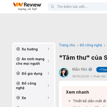
Trang chủ
Đồ công nghệ
Xu hướng
"Tâm thư" của 
An ninh mạng
cho mọi người
Mẫn Nhi
+The
✔
Đồ gia dụng
18/05/2026
Phản hồi
Đồ công
nghệ
Xem nhanh
Xe
Thiết kế dần mất đi 