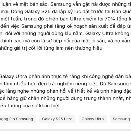
h luận về mặt bản sắc, Samsung vẫn gặt hái được những 
mại. Dòng Galaxy S26 đã lập kỷ lục đặt trước tại Hàn Quố
g một tuần, trong đó phiên bản Ultra chiếm tới 70% tổng 
 đến việc Samsung phải tăng kế hoạch sản xuất để đáp 
ên, đối với những người dùng lâu năm, Galaxy Ultra không
u hình cao mà còn là sự tiếp nối của một di sản, và họ vẫ
những giá trị cốt lõi từng làm nên thương hiệu.
Galaxy Ultra phản ánh thực tế rằng khi công nghệ dần bã
n tâm nhiều hơn đến trải nghiệm riêng biệt. Dù Samsung
ệc lắng nghe những phản hồi về thiết kế và tính năng đặ
g để hãng giữ chân những người dùng trung thành nhất, n
biểu tượng của sự khác biệt.
ượng Pin Samsung
Galaxy S25 Ultra
Galaxy Ultra
Samsung 