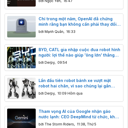
bởi
Ngọc Yến
,
16:47
Chỉ trong một năm, OpenAI đã chứng
minh rằng bạn không cần phải thay đổi
trình duyệt để sử dụng trí tuệ nhân tạo
bởi
Mạnh Quân
,
16:33
BYD, CATL gia nhập cuộc đua robot hình
người: lợi thế nào giúp 'ông lớn' thắng
thế?
bởi
Derpy
,
09:54
Lần đầu tiên robot bánh xe vượt mặt
robot hai chân, vì sao chúng lại gần
thương mại hóa hơn?
bởi
Derpy
,
10:09 Hôm qua
Tham vọng AI của Google nhận gáo
nước lạnh: CEO DeepMind từ chức, khả
năng lập trình của Gemini bị Claude,
bởi
The Storm Riders
,
11:38, Thứ 5
GPT cho "ngửi khói"