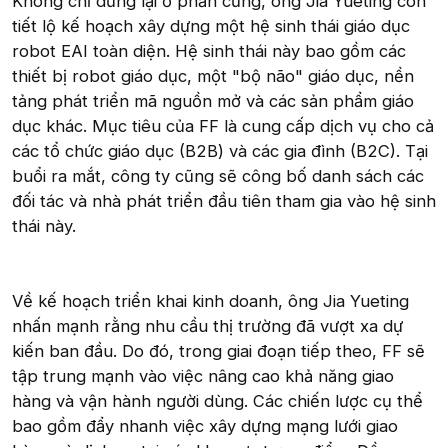
Không chỉ dừng lại ở phần cứng, ông Jia Yueting còn
tiết lộ kế hoạch xây dựng một hệ sinh thái giáo dục
robot EAI toàn diện. Hệ sinh thái này bao gồm các
thiết bị robot giáo dục, một "bộ não" giáo dục, nền
tảng phát triển mã nguồn mở và các sản phẩm giáo
dục khác. Mục tiêu của FF là cung cấp dịch vụ cho cả
các tổ chức giáo dục (B2B) và các gia đình (B2C). Tại
buổi ra mắt, công ty cũng sẽ công bố danh sách các
đối tác và nhà phát triển đầu tiên tham gia vào hệ sinh
thái này.
Về kế hoạch triển khai kinh doanh, ông Jia Yueting
nhấn mạnh rằng nhu cầu thị trường đã vượt xa dự
kiến ban đầu. Do đó, trong giai đoạn tiếp theo, FF sẽ
tập trung mạnh vào việc nâng cao khả năng giao
hàng và vận hành người dùng. Các chiến lược cụ thể
bao gồm đẩy nhanh việc xây dựng mạng lưới giao