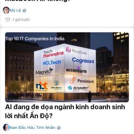
Mỹ Lệ
✔
1 giờ trước
AI đang đe dọa ngành kinh doanh sinh
lời nhất Ấn Độ?
Nan Đắc Hữu Tình Nhân
✔