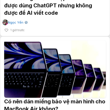
được dùng ChatGPT nhưng không
được để AI viết code
Ngọc Yến
✔
1 giờ trước
Có nên dán miếng bảo vệ màn hình cho
MacBook Air không?