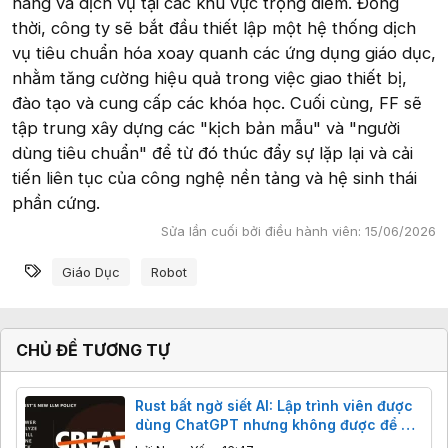
hàng và dịch vụ tại các khu vực trọng điểm. Đồng
thời, công ty sẽ bắt đầu thiết lập một hệ thống dịch
vụ tiêu chuẩn hóa xoay quanh các ứng dụng giáo dục,
nhằm tăng cường hiệu quả trong việc giao thiết bị,
đào tạo và cung cấp các khóa học. Cuối cùng, FF sẽ
tập trung xây dựng các "kịch bản mẫu" và "người
dùng tiêu chuẩn" để từ đó thúc đẩy sự lặp lại và cải
tiến liên tục của công nghệ nền tảng và hệ sinh thái
phần cứng.
Sửa lần cuối bởi điều hành viên:
15/06/2026
Từ khóa
Giáo Dục
Robot
CHỦ ĐỀ TƯƠNG TỰ
Rust bất ngờ siết AI: Lập trình viên được
dùng ChatGPT nhưng không được để AI
viết code