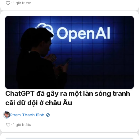
1 giờ trước
ChatGPT đã gây ra một làn sóng tranh
cãi dữ dội ở châu Âu
Phạm Thanh Bình
✔
1 giờ trước