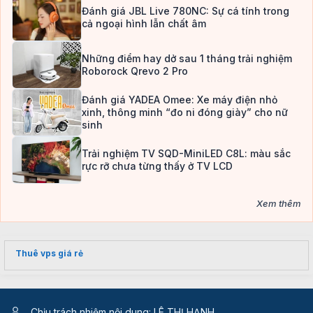
Đánh giá JBL Live 780NC: Sự cá tính trong
cả ngoại hình lẫn chất âm
Những điểm hay dở sau 1 tháng trải nghiệm
Roborock Qrevo 2 Pro
Đánh giá YADEA Omee: Xe máy điện nhỏ
xinh, thông minh “đo ni đóng giày” cho nữ
sinh
Trải nghiệm TV SQD-MiniLED C8L: màu sắc
rực rỡ chưa từng thấy ở TV LCD
Xem thêm
Thuê vps giá rẻ
Chịu trách nhiệm nội dung: LÊ THỊ HẠNH