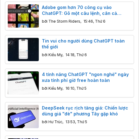
Adobe gom hơn 70 công cụ vào
ChatGPT: Gõ một câu lệnh, cân cả
Photoshop lẫn Premiere
bởi
The Storm Riders
,
15:46, Thứ 6
Tin vui cho người dùng ChatGPT toàn
thế giới
bởi
Kiều My
,
14:18, Thứ 6
4 tính năng ChatGPT "ngon nghẻ" ngày
xưa tính phí giờ free hoàn toàn
bởi
Kiều My
,
16:10, Thứ 5
DeepSeek rục rịch tăng giá: Chiến lược
dùng giá "đè" phương Tây gặp khó
bởi
Hư Trúc
,
13:53, Thứ 5