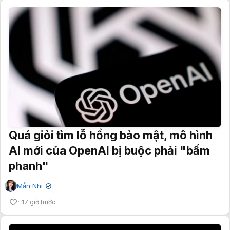
Quá giỏi tìm lỗ hổng bảo mật, mô hình
AI mới của OpenAI bị buộc phải "bấm
phanh"
Mẫn Nhi
✔
17 giờ trước