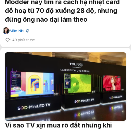
Modder này tìm ra cách hạ nhiệt card
đồ hoạ từ 70 độ xuống 28 độ, nhưng
đừng ông nào dại làm theo
Mẫn Nhi
✔
49 phút trước
Vì sao TV xịn mua rõ đắt nhưng khi