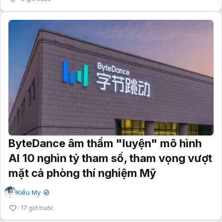
ByteDance âm thầm "luyện" mô hình
AI 10 nghìn tỷ tham số, tham vọng vượt
mặt cả phòng thí nghiệm Mỹ
Kiều My
✔
17 giờ trước