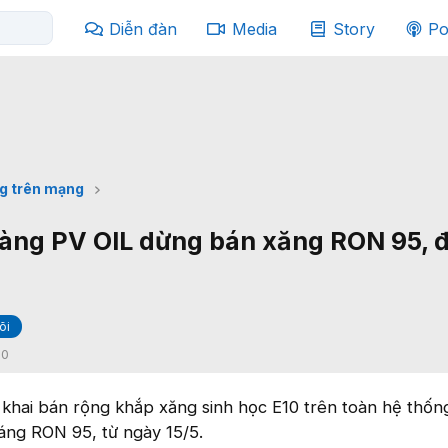
Diễn đàn
Media
Story
Po
g trên mạng
àng PV OIL dừng bán xăng RON 95, đ
õi
:
0
n khai bán rộng khắp xăng sinh học E10 trên toàn hệ thốn
áng RON 95, từ ngày 15/5.