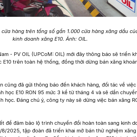
 cửa hàng trên tổng số gần 1.000 cửa hàng xăng dầu củ
kinh doanh xăng E10. Ảnh: OIL.
Nam - PV OIL (UPCoM: OIL) mới đây thông báo sẽ triển k
c E10 trên toàn hệ thống, đồng thời dừng bán xăng kho
n cũng đã gửi thông báo đến khách hàng, đối tác về việc 
inh học E10 RON 95 mức 3 kể từ tháng 4 và sẽ dần chuyển
h học. Đáng chú ý, công ty này sẽ dừng việc bán xăng R
ết để đảm bảo lộ trình chuyển đổi hoàn toàn sang kinh 
1/8/2025, tập đoàn đã triển khai mở bán thử nghiệm xăng