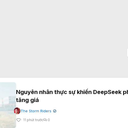
Nguyên nhân thực sự khiến DeepSeek p
tăng giá
The Storm Riders
✔
11 phút trước
0