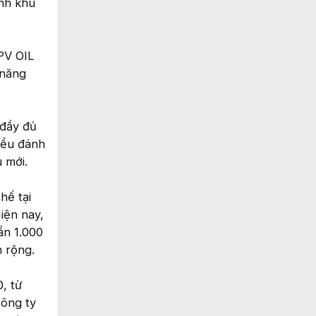
ỉnh khu
PV OIL
 năng
 đầy đủ
iều đánh
u mới.
hế tại
iện nay,
ần 1.000
n rộng.
, từ
công ty