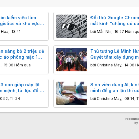
ìm kiếm việc làm
Đối thủ Google Chrom
gistics và khu vực
mắt kính "chẳng có cá
 vọt tại Việt Nam
gì" nhưng cháy hàng 
n Hoa
,
13:41
bởi
Mẫn Nhi
,
16:27 Hôm q
tức
n sàng bỏ 2 triệu để
Thủ tướng Lê Minh Hư
c áo phông mặc 1
Quyết tâm xây dựng m
ông cần giặt?
không gian mạng an to
i
,
15:36 Hôm qua
bởi
Christine May
,
14:06 H
cậy và nhân văn
3 con giáp này lật
Sinh viên dùng AI, kín
 mệnh, tài lộc đổ về
minh để gian lận thi c
i ngày gian nan.
trường đại học nên là
10:52, Thứ 4
bởi
Christine May
,
08:14, 