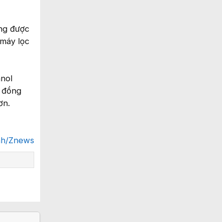
ng được
 máy lọc
nol
; đồng
ơn.
nh/Znews