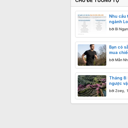
CHỦ ĐỀ TƯƠNG TỰ
Nhu cầu t
ngành Lo
công tăng
bởi
Bỉ Ngạ
Bạn có sẵ
mua chiế
tháng kh
bởi
Mẫn Nh
Tháng 8: 
ngược vận
sau chuỗ
bởi
Zoey
,