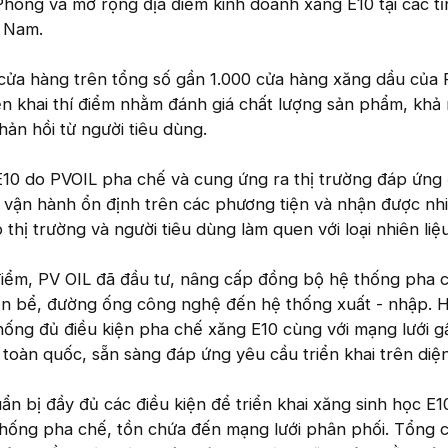
Phòng và mở rộng địa điểm kinh doanh xăng E10 tại các t
n Nam.
cửa hàng trên tổng số gần 1.000 cửa hàng xăng dầu của 
iển khai thí điểm nhằm đánh giá chất lượng sản phẩm, khả
ản hồi từ người tiêu dùng.
E10 do PVOIL pha chế và cung ứng ra thị trường đáp ứng
, vận hành ổn định trên các phương tiện và nhận được nh
p thị trường và người tiêu dùng làm quen với loại nhiên liệ
điểm, PV OIL đã đầu tư, nâng cấp đồng bộ hệ thống pha c
ồn bể, đường ống công nghệ đến hệ thống xuất - nhập. H
hống đủ điều kiện pha chế xăng E10 cùng với mạng lưới g
toàn quốc, sẵn sàng đáp ứng yêu cầu triển khai trên diệ
n bị đầy đủ các điều kiện để triển khai xăng sinh học E10
thống pha chế, tồn chứa đến mạng lưới phân phối. Tổng 