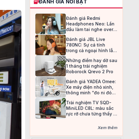
ĐÁNH GIÁ NỔI BẬT
Đánh giá Redmi
Headphones Neo: Lần
đầu làm tai nghe over-
ear, Redmi chọn cách đi
Đánh giá JBL Live
an toàn
780NC: Sự cá tính
trong cả ngoại hình lẫn
chất âm
Những điểm hay dở sau
1 tháng trải nghiệm
Roborock Qrevo 2 Pro
Đánh giá YADEA Omee:
Xe máy điện nhỏ xinh,
thông minh “đo ni đóng
giày” cho nữ sinh
Trải nghiệm TV SQD-
MiniLED C8L: màu sắc
rực rỡ chưa từng thấy ở
TV LCD
Xem thêm