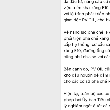
đã đầu tư, nâng cấp cơ 
việc triển khai xăng E1
với lộ trình phát triển
giám đốc PV OIL, cho bi
Về năng lực pha chế, P
phối trộn pha chế xăng 
cấp hệ thống, cơ cấu sắ
xăng E10, đường ống cô
cũng như chia sẻ với cá
Bên cạnh đó, PV OIL cũ
kho đầu nguồn để đảm n
cho các cơ sở pha chế k
Hiện tại, toàn bộ các c
phép bởi Ủy ban Tiêu c
lý nghiêm ngặt ở tất cả