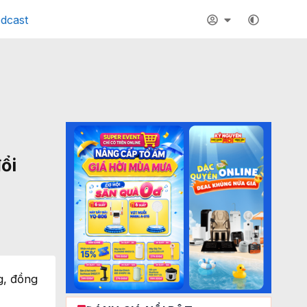
dcast
ổi
g, đồng