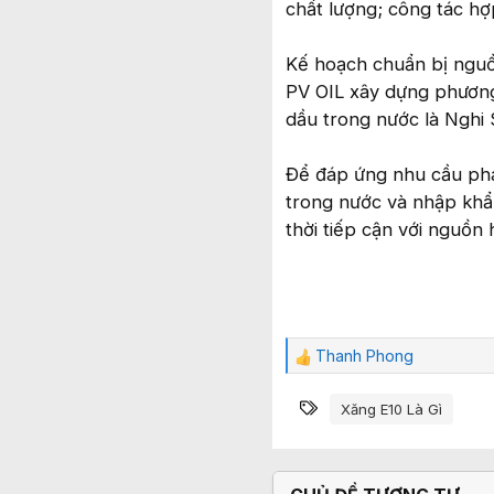
chất lượng; công tác h
Kế hoạch chuẩn bị nguồ
PV OIL xây dựng phương
dầu trong nước là Nghi
Để đáp ứng nhu cầu pha
trong nước và nhập khẩu
thời tiếp cận với nguồn
Thanh Phong
C
ả
Từ khóa
m
Xăng E10 Là Gì
x
ú
c
: