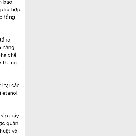
m bảo
à phù hợp
hó tổng
 tầng
n nâng
pha chế
ệ thống
 tại các
 etanol
cấp giấy
ược quản
huật và