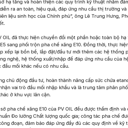
sở hạ tầng và hoàn thiện các quy trình kỹ thuật nhằm đả
0 diễn ra an toàn, hiệu quả, đáp ứng nhu cầu thị trường v
 nhiên liệu sinh học của Chính phủ”, ông Lê Trung Hưng, P
ết.
V OIL đã thực hiện chuyển đổi một phần hoặc toàn bộ hạ
E5 sang phối trộn pha chế xăng E10. Đồng thời, thực hiệ
p xếp lại bồn bể, lắp đặt/đầu tư mới thêm các hệ thống 
ng nghệ, hệ thống xuất/nhập để đáp ứng nhu cầu của h
c đầu mối khác nếu có nhu cầu.
ng chủ động đầu tư, hoàn thành nâng cấp sức chứa etanol
hận vai trò đầu mối nhập khẩu và là trung tâm phân phối
hác ở khu vực lân cận.
ơ sở pha chế xăng E10 của PV OIL đều được thẩm định và 
huẩn Đo lường Chất lượng quốc gia; công tác pha chế đ
 công đoạn, đảm bảo đáp ứng đầy đủ các quy định về kỹ t