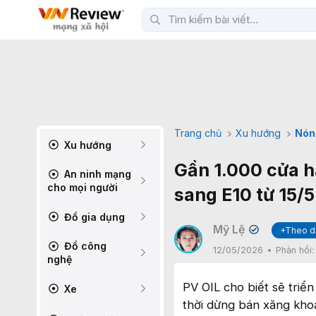
Trang chủ
Xu hướng
Nón
Xu hướng
Gần 1.000 cửa h
An ninh mạng
cho mọi người
sang E10 từ 15/5
Đồ gia dụng
Mỹ Lệ
+Theo d
✔
Đồ công
12/05/2026
Phản hồi
nghệ
PV OIL cho biết sẽ triể
Xe
thời dừng bán xăng kho