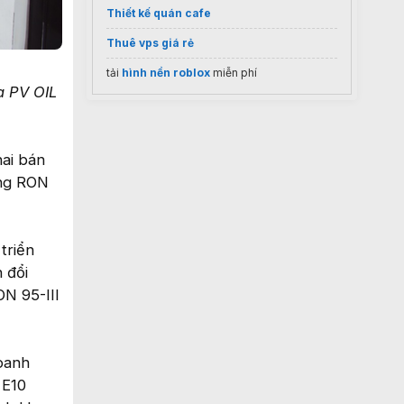
Thiết kế quán cafe
Thuê vps giá rẻ
tải
hình nền roblox
miễn phí
a PV OIL
hai bán
áng RON
triển
 đổi
ON 95-III
doanh
 E10