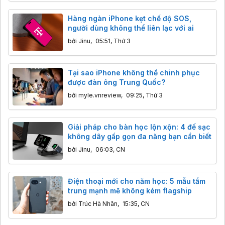
Hàng ngàn iPhone kẹt chế độ SOS,
người dùng không thể liên lạc với ai
bởi
Jinu
,
05:51, Thứ 3
Tại sao iPhone không thể chinh phục
được đàn ông Trung Quốc?
bởi
myle.vnreview
,
09:25, Thứ 3
Giải pháp cho bàn học lộn xộn: 4 đế sạc
không dây gấp gọn đa năng bạn cần biết
bởi
Jinu
,
06:03, CN
Điện thoại mới cho năm học: 5 mẫu tầm
trung mạnh mẽ không kém flagship
bởi
Trúc Hà Nhân
,
15:35, CN