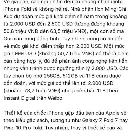
Về giá bán, các nguồn tin đều có chung nhận định:
iPhone Fold sẽ không hề rẻ. Nhà phân tích Ming-Chi
Kuo dự đoán mức giá khởi điểm sẽ nằm trong khoảng
từ 2.000 USD đến 2.500 USD (tương đương khoảng
50,8 triệu VNĐ đến 63,5 triệu VNĐ), một con số mà
Gurman cũng đồng tình. Tuy nhiên, cũng có tin đồn
về mức giá khởi điểm thấp hơn 2.000 USD. Một mức
giá 1.999 USD (khoảng 50,7 triệu VNĐ) có thể là điểm
cân bằng hợp lý, đủ để phản ánh công nghệ tiên tiến
nhưng vẫn tránh được ngưỡng tâm lý 2.000 USD. Các
tùy chọn bộ nhớ 256GB, 512GB và 1TB cũng được
đồn đoán, với mức giá có thể lên tới 2.900 USD
(khoảng 73,7 triệu VNĐ) cho phiên bản 1TB theo
Instant Digital trên Weibo.
Thiết kế của chiếc iPhone gập đầu tiên của Apple sẽ
theo kiểu gập sách, tương tự như Galaxy Z Fold 7 hay
Pixel 10 Pro Fold. Tuy nhiên, thay vì thiết kế cao và