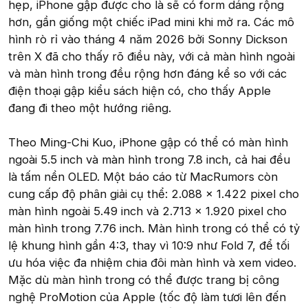
hẹp, iPhone gập được cho là sẽ có form dáng rộng
hơn, gần giống một chiếc iPad mini khi mở ra. Các mô
hình rò rỉ vào tháng 4 năm 2026 bởi Sonny Dickson
trên X đã cho thấy rõ điều này, với cả màn hình ngoài
và màn hình trong đều rộng hơn đáng kể so với các
điện thoại gập kiểu sách hiện có, cho thấy Apple
đang đi theo một hướng riêng.
Theo Ming-Chi Kuo, iPhone gập có thể có màn hình
ngoài 5.5 inch và màn hình trong 7.8 inch, cả hai đều
là tấm nền OLED. Một báo cáo từ MacRumors còn
cung cấp độ phân giải cụ thể: 2.088 x 1.422 pixel cho
màn hình ngoài 5.49 inch và 2.713 x 1.920 pixel cho
màn hình trong 7.76 inch. Màn hình trong có thể có tỷ
lệ khung hình gần 4:3, thay vì 10:9 như Fold 7, để tối
ưu hóa việc đa nhiệm chia đôi màn hình và xem video.
Mặc dù màn hình trong có thể được trang bị công
nghệ ProMotion của Apple (tốc độ làm tươi lên đến