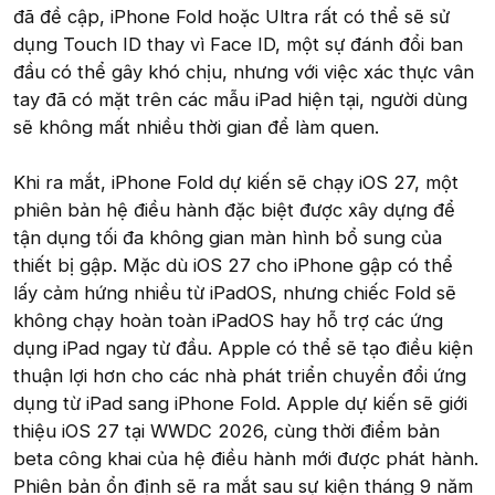
đã đề cập, iPhone Fold hoặc Ultra rất có thể sẽ sử
dụng Touch ID thay vì Face ID, một sự đánh đổi ban
đầu có thể gây khó chịu, nhưng với việc xác thực vân
tay đã có mặt trên các mẫu iPad hiện tại, người dùng
sẽ không mất nhiều thời gian để làm quen.
Khi ra mắt, iPhone Fold dự kiến sẽ chạy iOS 27, một
phiên bản hệ điều hành đặc biệt được xây dựng để
tận dụng tối đa không gian màn hình bổ sung của
thiết bị gập. Mặc dù iOS 27 cho iPhone gập có thể
lấy cảm hứng nhiều từ iPadOS, nhưng chiếc Fold sẽ
không chạy hoàn toàn iPadOS hay hỗ trợ các ứng
dụng iPad ngay từ đầu. Apple có thể sẽ tạo điều kiện
thuận lợi hơn cho các nhà phát triển chuyển đổi ứng
dụng từ iPad sang iPhone Fold. Apple dự kiến sẽ giới
thiệu iOS 27 tại WWDC 2026, cùng thời điểm bản
beta công khai của hệ điều hành mới được phát hành.
Phiên bản ổn định sẽ ra mắt sau sự kiện tháng 9 năm