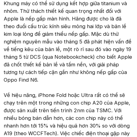
Khung máy có thể sử dụng kết hợp giữa titanium và
nhôm. Thử thách thiết kế quan trọng nhất đối với
Apple là nếp gấp màn hình. Hãng được cho là đã
theo đuổi cấu trúc kính siêu mỏng hai lớp và bản lề
kim loại lỏng để giảm thiểu nếp gấp. Mặc dù thử
nghiệm nguyên mẫu vào tháng 5 đã phát hiện vấn đề
về tiếng kêu của bản lề, một rò rỉ sau đó vào ngày 19
tháng 5 từ DCS (qua Notebookcheck) cho biết Apple
đã chốt thiết kế bản lề và tấm nền, với giải pháp
tương tự cách tiếp cận gần như không nếp gấp của
Oppo Find N6.
Về hiệu năng, iPhone Fold hoặc Ultra rất có thể sẽ
chạy trên một trong những con chip A20 của Apple,
được sản xuất trên tiến trình 2nm của TSMC. Với
nhiều bóng bán dẫn hơn, các con chip này có thể
nhanh hơn tới 15% và hiệu quả hơn 30% so với dòng
A19 (theo WCCFTech). Việc chiếc điện thoại gập này