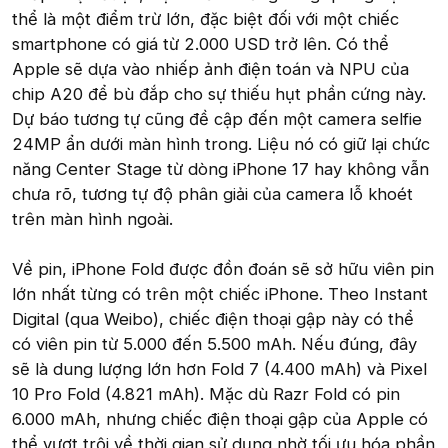
thể là một điểm trừ lớn, đặc biệt đối với một chiếc
smartphone có giá từ 2.000 USD trở lên. Có thể
Apple sẽ dựa vào nhiếp ảnh điện toán và NPU của
chip A20 để bù đắp cho sự thiếu hụt phần cứng này.
Dự báo tương tự cũng đề cập đến một camera selfie
24MP ẩn dưới màn hình trong. Liệu nó có giữ lại chức
năng Center Stage từ dòng iPhone 17 hay không vẫn
chưa rõ, tương tự độ phân giải của camera lỗ khoét
trên màn hình ngoài.
Về pin, iPhone Fold được đồn đoán sẽ sở hữu viên pin
lớn nhất từng có trên một chiếc iPhone. Theo Instant
Digital (qua Weibo), chiếc điện thoại gập này có thể
có viên pin từ 5.000 đến 5.500 mAh. Nếu đúng, đây
sẽ là dung lượng lớn hơn Fold 7 (4.400 mAh) và Pixel
10 Pro Fold (4.821 mAh). Mặc dù Razr Fold có pin
6.000 mAh, nhưng chiếc điện thoại gập của Apple có
thể vượt trội về thời gian sử dụng nhờ tối ưu hóa phần