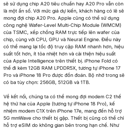
sẽ sử dụng chip A20 tiêu chuẩn hay A20 Pro vẫn còn
là một ẩn số. Với mức giá dự kiến, khách hàng có lẽ sẽ
mong đợi chip A20 Pro. Apple cũng có thể sử dụng
công nghệ Wafer-Level Multi-Chip Module (WMCM)
của TSMC, xếp chồng RAM trực tiếp lên wafer của
chip, cùng với CPU, GPU và Neural Engine. Điều này
có thể mang lại tốc độ truy cập RAM nhanh hơn, hiệu
suất tốt hơn, ít tỏa nhiệt hơn và cải thiện hiệu suất
của Apple Intelligence trên thiết bị. iPhone Fold có
thể đi kèm 12GB RAM LPDDR5X, tương tự iPhone 17
Pro và iPhone 18 Pro được đồn đoán. Bộ nhớ trong sẽ
có ba tùy chọn: 256GB, 512GB và 1TB.
Về kết nối, chúng ta có thể mong đợi modem C2 thế
hệ thứ hai của Apple (tương tự iPhone 18 Pro), kế
nhiệm modem C1X trên iPhone 17e, mang đến hỗ trợ
5G mmWave cho thiết bị gập. Thiết bị cũng có thể chỉ
hỗ trợ eSIM do không gian bên trong hạn chế. Như