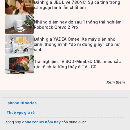
Đánh giá JBL Live 780NC: Sự cá tính trong
cả ngoại hình lẫn chất âm
Những điểm hay dở sau 1 tháng trải nghiệm
Roborock Qrevo 2 Pro
Đánh giá YADEA Omee: Xe máy điện nhỏ
xinh, thông minh “đo ni đóng giày” cho nữ
sinh
Trải nghiệm TV SQD-MiniLED C8L: màu sắc
rực rỡ chưa từng thấy ở TV LCD
Xem thêm
iphone 18 series
Thuê vps giá rẻ
tổng hợp
code roblox hôm nay
còn dùng được