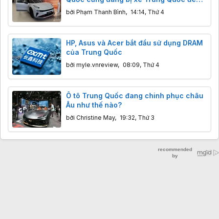
dọa
bởi
Phạm Thanh Bình
,
14:14, Thứ 4
HP, Asus và Acer bắt đầu sử dụng DRAM
của Trung Quốc
bởi
myle.vnreview
,
08:09, Thứ 4
Ô tô Trung Quốc đang chinh phục châu
Âu như thế nào?
bởi
Christine May
,
19:32, Thứ 3