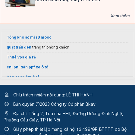
Xem thêm
Tổng kho sơ mi rơ mooc
quạt trần đèn
trang trí phòng khách
Thuê vps giá rẻ
chi phí dán ppf xe ô tô
Dán cách âm ô tô
Chịu trách nhiệm nội dung: LÊ THỊ HẠNH
Bản quyền @2023 Công ty Cổ phần Bkav
Địa chỉ: Tầng 2, Tòa nhà HH1, Đường Dương Đình Nghệ,
Phường Cầu Giấy, TP Hà Nội
Giấy phép thiết lập mạng xã hội số 499/GP-BTTTT
do Bộ