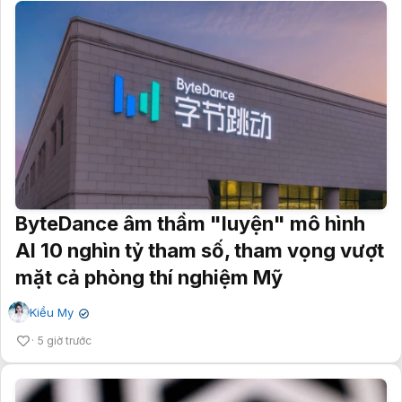
ByteDance âm thầm "luyện" mô hình
AI 10 nghìn tỷ tham số, tham vọng vượt
mặt cả phòng thí nghiệm Mỹ
Kiều My
✔
5 giờ trước