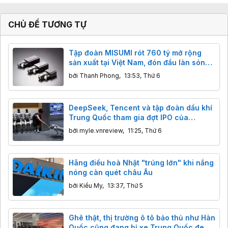
CHỦ ĐỀ TƯƠNG TỰ
Tập đoàn MISUMI rót 760 tỷ mở rộng
sản xuất tại Việt Nam, đón đầu làn sóng
AI và robot toàn cầu
bởi
Thanh Phong
,
13:53, Thứ 6
DeepSeek, Tencent và tập đoàn dầu khí
Trung Quốc tham gia đợt IPO của
Unitree
bởi
myle.vnreview
,
11:25, Thứ 6
Hãng điều hoà Nhật "trúng lớn" khi nắng
nóng càn quét châu Âu
bởi
Kiều My
,
13:37, Thứ 5
Ghê thật, thị trường ô tô bảo thủ như Hàn
Quốc cũng đang bị xe Trung Quốc đe