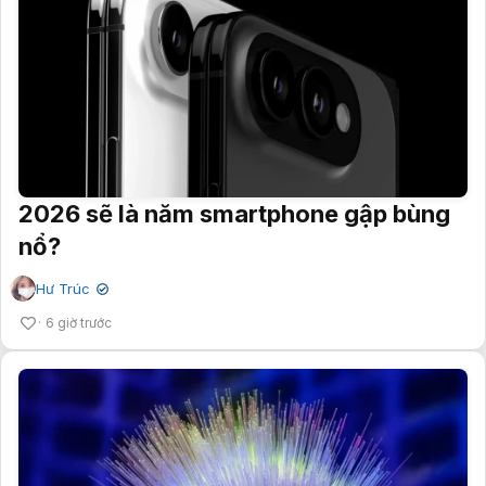
2026 sẽ là năm smartphone gập bùng
nổ?
Hư Trúc
✔
6 giờ trước