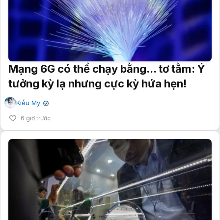
Mạng 6G có thể chạy bằng... tơ tằm: Ý
tưởng kỳ lạ nhưng cực kỳ hứa hẹn!
Kiều My
✔
6 giờ trước