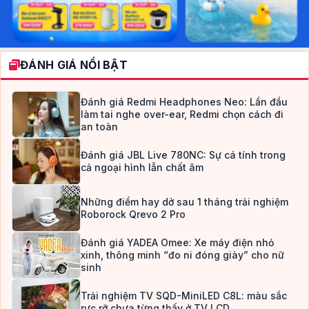
ĐÁNH GIÁ NỔI BẬT
Đánh giá Redmi Headphones Neo: Lần đầu
làm tai nghe over-ear, Redmi chọn cách đi
an toàn
Đánh giá JBL Live 780NC: Sự cá tính trong
cả ngoại hình lẫn chất âm
Những điểm hay dở sau 1 tháng trải nghiệm
Roborock Qrevo 2 Pro
Đánh giá YADEA Omee: Xe máy điện nhỏ
xinh, thông minh “đo ni đóng giày” cho nữ
sinh
Trải nghiệm TV SQD-MiniLED C8L: màu sắc
rực rỡ chưa từng thấy ở TV LCD