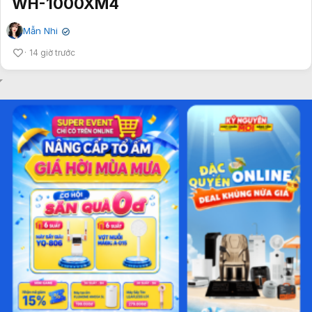
WH-1000XM4
Mẫn Nhi
✔
14 giờ trước