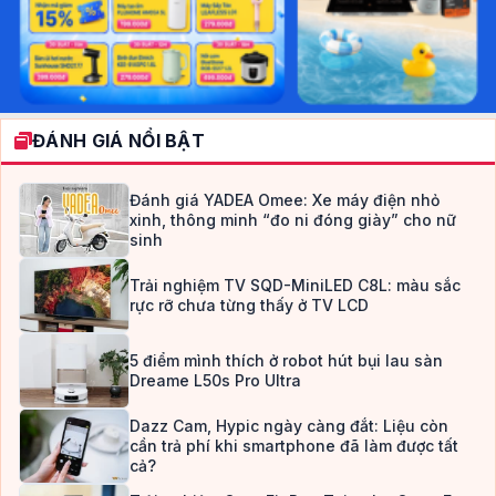
ĐÁNH GIÁ NỔI BẬT
Đánh giá YADEA Omee: Xe máy điện nhỏ
xinh, thông minh “đo ni đóng giày” cho nữ
sinh
Trải nghiệm TV SQD-MiniLED C8L: màu sắc
rực rỡ chưa từng thấy ở TV LCD
5 điểm mình thích ở robot hút bụi lau sàn
Dreame L50s Pro Ultra
Dazz Cam, Hypic ngày càng đắt: Liệu còn
cần trả phí khi smartphone đã làm được tất
cả?