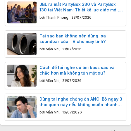
JBL ra mắt PartyBox 330 và PartyBox
130 tại Việt Nam: Thiết kế lục giác mới,
tích hợp công nghệ AI Sound Boost
bởi
Thanh Phong
,
23/07/2026
Tại sao bạn không nên dùng loa
soundbar của TV cho máy tính?
bởi
Mẫn Nhi
,
21/07/2026
Cách để tai nghe có âm bass sâu và
chắc hơn mà không tốn một xu?
bởi
Mẫn Nhi
,
21/07/2026
Dùng tai nghe chống ồn ANC: Bỏ ngay 3
thói quen này nếu không muốn nhanh
hỏng tai nghe và hại thính lực
bởi
Mẫn Nhi
,
16/07/2026