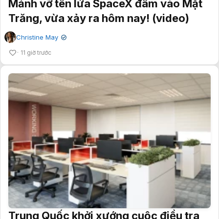
Mảnh vỡ tên lửa SpaceX đâm vào Mặt
Trăng, vừa xảy ra hôm nay! (video)
Christine May
✔
11 giờ trước
Trung Quốc khởi xướng cuộc điều tra