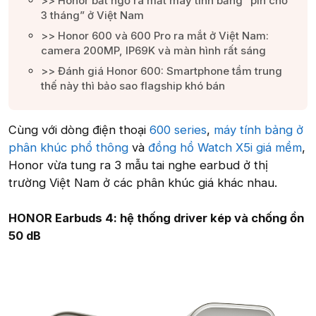
>> Honor bất ngờ ra mắt máy tính bảng “pin chờ
3 tháng” ở Việt Nam​
>> Honor 600 và 600 Pro ra mắt ở Việt Nam:
camera 200MP, IP69K và màn hình rất sáng​
>> Đánh giá Honor 600: Smartphone tầm trung
thế này thì bảo sao flagship khó bán​
Cùng với dòng điện thoại
600 series
,
máy tính bảng ở
phân khúc phổ thông
và
đồng hồ Watch X5i giá mềm
,
Honor vừa tung ra 3 mẫu tai nghe earbud ở thị
trường Việt Nam ở các phân khúc giá khác nhau.
HONOR Earbuds 4: hệ thống driver kép và chống ồn
50 dB