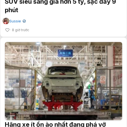
SUV siêu sang giá hơn 5 tỷ, sạc đầy 9
phút
Sussie
✔
8 giờ trước
Hãng xe ít ồn ào nhất đang phá vỡ