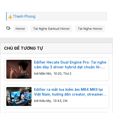
Thanh Phong
C
ả
Từ khóa
m
Honor
Tai Nghe Earbud Honor
Tai Nghe Honor
x
ú
c
:
CHỦ ĐỀ TƯƠNG TỰ
Edifier Hecate Dual Engine Pro: Tai nghe
cắm dây 3 driver hybrid đạt chuẩn Hi-
Res Audio cho game thủ, giá chỉ hơn
bởi
Mẫn Nhi
,
10:20, Thứ 2
700k
Edifier ra mắt loa kiểm âm MR4 MKII tại
Việt Nam, hướng đến creator, streamer
và game thủ
bởi
Kiều My
,
13:43, CN