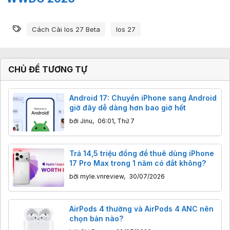
Từ khóa
Cách Cài Ios 27 Beta
Ios 27
CHỦ ĐỀ TƯƠNG TỰ
Android 17: Chuyển iPhone sang Android
giờ đây dễ dàng hơn bao giờ hết
bởi
Jinu
,
06:01, Thứ 7
Trả 14,5 triệu đồng để thuê dùng iPhone
17 Pro Max trong 1 năm có đắt không?
bởi
myle.vnreview
,
30/07/2026
AirPods 4 thường và AirPods 4 ANC nên
chọn bản nào?