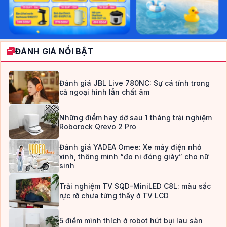
ĐÁNH GIÁ NỔI BẬT
Đánh giá JBL Live 780NC: Sự cá tính trong
cả ngoại hình lẫn chất âm
Những điểm hay dở sau 1 tháng trải nghiệm
Roborock Qrevo 2 Pro
Đánh giá YADEA Omee: Xe máy điện nhỏ
xinh, thông minh “đo ni đóng giày” cho nữ
sinh
Trải nghiệm TV SQD-MiniLED C8L: màu sắc
rực rỡ chưa từng thấy ở TV LCD
5 điểm mình thích ở robot hút bụi lau sàn