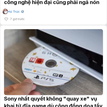
công nghệ hiện đại cũng phải ngả nón
Hư Trúc
✔
7 giờ trước
Sony nhất quyết không "quay xe" vụ
khai tử đĩa game dù cộng đồng dọa tẩy