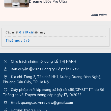
Dreame L50s Pro Ultra
Xem thêm
Cập nhật
Giá IP cũ
hiện nay
Thuê vps giá rẻ
Chịu trách nhiệm nội dung: LÊ THỊ HẠNH
Bản quyền @2023 Công ty Cổ phần Bkav
Địa chỉ: Tầng 2, Tòa nhà HH1, Đường Dương Đình Nghệ,
Phường Cầu Giấy, TP Hà Nội
Giấy phép thiết lập mạng xã hội số 499/GP-BTTTT
do Bộ
Thông tin và Truyền thông cấp ngày 17/10/2022
Email:
quangcao.vnreview@gmail.com
Hotline:
024.37632552