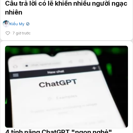
Câu trả lời có lẽ khiến nhiều người ngạc
nhiên
Kiều My
✔
7 giờ trước
4 tính năng ChatGPT "ngon nghẻ"