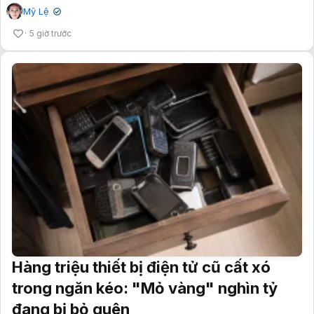
Mỹ Lệ
✔
5 giờ trước
Hàng triệu thiết bị điện tử cũ cất xó
trong ngăn kéo: "Mỏ vàng" nghìn tỷ
đang bị bỏ quên