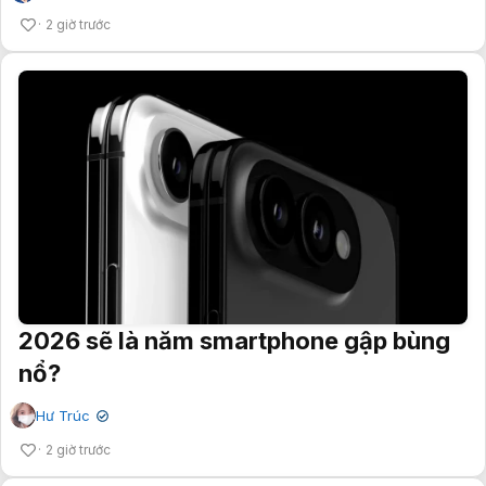
2 giờ trước
2026 sẽ là năm smartphone gập bùng
nổ?
Hư Trúc
✔
2 giờ trước