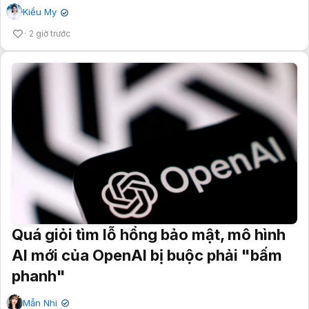
Kiều My
✔
2 giờ trước
Quá giỏi tìm lỗ hổng bảo mật, mô hình
AI mới của OpenAI bị buộc phải "bấm
phanh"
Mẫn Nhi
✔