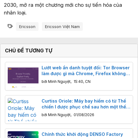
2030, mở ra một chương mới cho sự tiến hóa của
nhân loại.
Từ khóa
Ericsson
Ericsson Việt Nam
CHỦ ĐỀ TƯƠNG TỰ
Lướt web ẩn danh tuyệt đối: Tor Browser
làm được gì mà Chrome, Firefox không
thể?
bởi
Minh Nguyệt
,
15:40, CN
Curtiss Oriole: Máy bay hiếm có từ Thế
chiến I được phục chế sau hơn một thế
kỷ
bởi
Minh Nguyệt
,
01/08/2026
Chính thức khởi động DENSO Factory