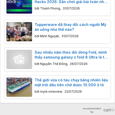
Hacks 2026: Sân chơi giải bài toán nhà
máy thông minh cho giới trẻ Việt
bởi
Thanh Phong
,
31/07/2026
Tupperware đã thay đổi cách người Mỹ
ăn uống như thế nào?
bởi
Minh Nguyệt
,
31/07/2026
Sau nhiều năm theo dõi dòng Fold, mình
thấy samsung galaxy z fold 8 Ultra là thế
hệ có định hướng rõ ràng nhất
bởi
Nguyễn Thế Đông
,
26/07/2026
Thế giới vừa có tàu chạy bằng nhiên liệu
mặt trời đầu tiên chở được 10.000 ô tô
bởi
myle.vnreview
,
22/07/2026