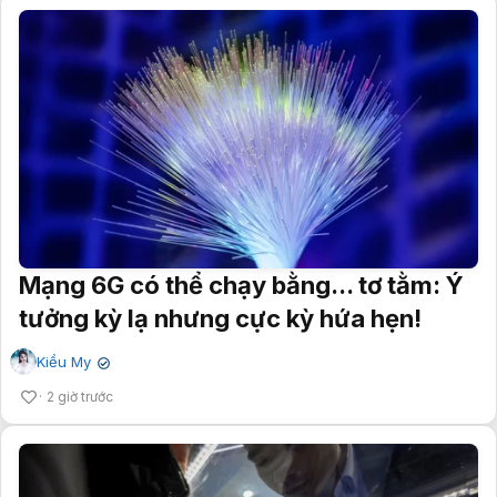
Mạng 6G có thể chạy bằng... tơ tằm: Ý
tưởng kỳ lạ nhưng cực kỳ hứa hẹn!
Kiều My
✔
2 giờ trước