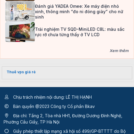
Đánh giá YADEA Omee: Xe máy điện nhỏ
xinh, thông minh “đo ni đóng giày” cho nữ
sinh
Trải nghiệm TV SQD-MiniLED C8L: màu sắc
rực rỡ chưa từng thấy ở TV LCD
Xem thêm
Thuê vps giá rẻ
Chịu trách nhiệm nội dung: LÊ THỊ HẠNH
Bản quyền @2023 Công ty Cổ phần Bkav
Địa chỉ: Tầng 2, Tòa nhà HH1, Đường Dương Đình Nghệ,
Phường Cầu Giấy, TP Hà Nội
Giấy phép thiết lập mạng xã hội số 499/GP-BTTTT
do Bộ