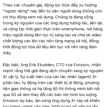
Theo các chuyên gia, động lực thúc đẩy xu hướng
"ngược dòng" này đến từ việc người dùng không còn
chỉ thụ động xem nội dung. Chúng ta đang sống
trong kỷ nguyên của các ứng dụng tương tác, liên lạc
và cộng tác thời gian thực trên smartphone, nơi hàng
triệu người dùng liên tục tự sáng tạo và chia sẻ video
chất lượng cao lên các nền tảng mạng xã hội, đồng
thời đồng bộ hóa dữ liệu liên tục với nền tảng đám
mây.
Đặc biệt, ông Erik Ekudden, CTO của Ericsson, nhấn
mạnh rằng thế giới đang dịch chuyển sang kỷ nguyên
AI vật lý. Sự xuất hiện của các tác nhân (agent) AI
phân tán, tự động trên các thiết bị di động, phương
tiện giao thông và hạ tầng đô thị thông minh kết nối
qua 5G sẽ làm thay đổi căn bản mô hình lưu lượng.
Ericsson dự báo, làn sóng ứng dụng AI này sẽ khiến
lưu lượng uplink vào năm 2031 bùng nổ gấp ba lần