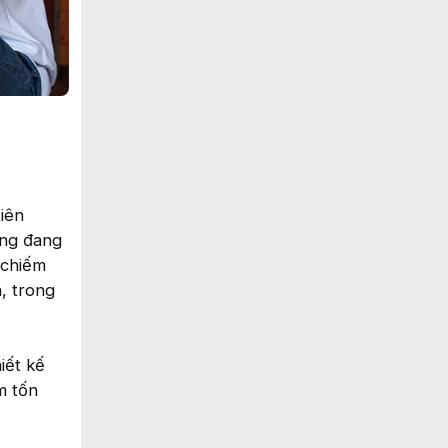
iên
ống đang
 chiếm
n, trong
iết kế
m tốn