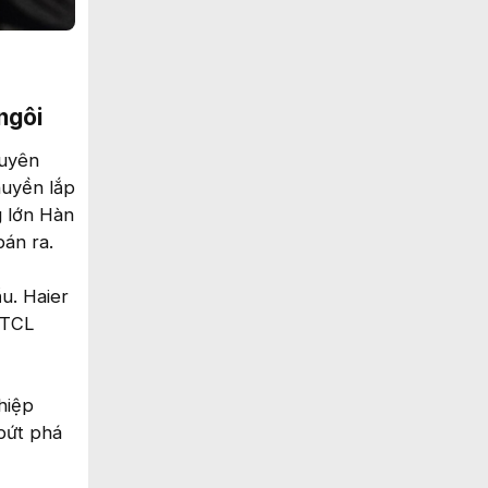
gôi​
guyên
huyền lắp
g lớn Hàn
án ra.
u. Haier
 TCL
hiệp
bứt phá