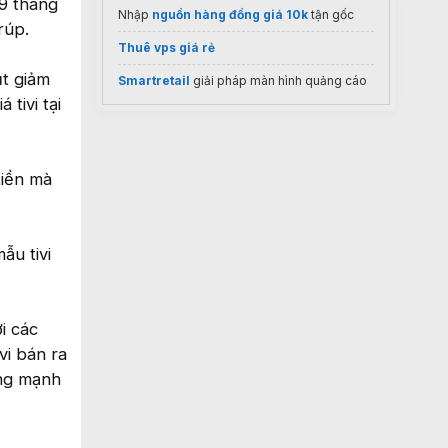
 9 tháng
Nhập
nguồn hàng đồng giá 10k
tận gốc
rúp.
Thuê vps giá rẻ
ụt giảm
Smartretail
giải pháp màn hình quảng cáo
tivi tại
tiền mà
ẫu tivi
i các
vi bán ra
ởng mạnh