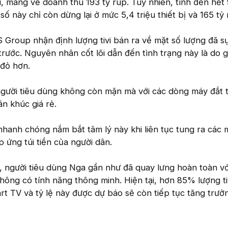
tivi, mang về doanh thu 193 tỷ rúp. Tuy nhiên, tính đến hết
 này chỉ còn dừng lại ở mức 5,4 triệu thiết bị và 165 tỷ 
S Group nhận định lượng tivi bán ra về mặt số lượng đã s
ước. Nguyên nhân cốt lõi dẫn đến tình trạng này là do giá 
đỏ hơn.
 người tiêu dùng không còn mặn mà với các dòng máy đắt 
n khúc giá rẻ.
hanh chóng nắm bắt tâm lý này khi liên tục tung ra các m
 ứng túi tiền của người dân.
, người tiêu dùng Nga gần như đã quay lưng hoàn toàn vớ
không có tính năng thông minh. Hiện tại, hơn 85% lượng ti
mart TV và tỷ lệ này được dự báo sẽ còn tiếp tục tăng trư