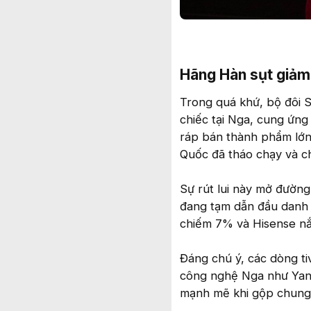
Hãng Hàn sụt giảm t
Trong quá khứ, bộ đôi S
chiếc tại Nga, cung ứn
ráp bán thành phẩm lớn 
Quốc đã tháo chạy và ch
Sự rút lui này mở đường
đang tạm dẫn đầu danh s
chiếm 7% và Hisense n
Đáng chú ý, các dòng ti
công nghệ Nga như Yan
mạnh mẽ khi gộp chung l