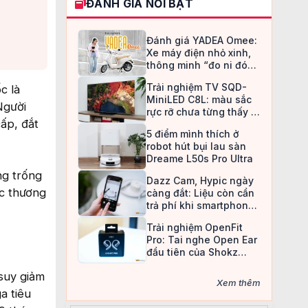
ĐÁNH GIÁ NỔI BẬT
Đánh giá YADEA Omee:
Xe máy điện nhỏ xinh,
thông minh “đo ni đóng
giày” cho nữ sinh
Trải nghiệm TV SQD-
c là
MiniLED C8L: màu sắc
Người
rực rỡ chưa từng thấy ở
ấp, đắt
TV LCD
5 điểm mình thích ở
robot hút bụi lau sàn
Dreame L50s Pro Ultra
ng trống
Dazz Cam, Hypic ngày
ác thương
càng đắt: Liệu còn cần
trả phí khi smartphone
đã làm được tất cả?
Trải nghiệm OpenFit
Pro: Tai nghe Open Ear
đầu tiên của Shokz
trang bị công nghệ khử
suy giảm
ồn
Xem thêm
a tiêu