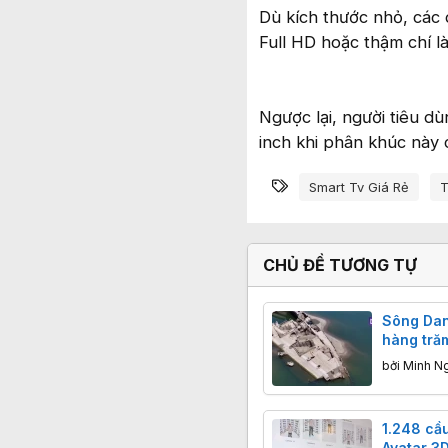
Dù kích thước nhỏ, các 
Full HD hoặc thậm chí l
Ngược lại, người tiêu dù
inch khi phân khúc này 
Từ khóa
Smart Tv Giá Rẻ
T
CHỦ ĐỀ TƯƠNG TỰ
Sông Dan
hàng tră
Quốc xã b
bởi
Minh N
80 năm
1.248 cầu
Avatar 3D