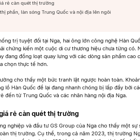
á rẻ càn quét thị trường​
hị phần, làn sóng Trung Quốc và nội địa lên ngôi​
hống trị tuyệt đối tại Nga, hai ông lớn công nghệ Hàn Quố
i chứng kiến một cuộc di cư thương hiệu chưa từng có. 
này đang đồng loạt quay lưng với các dòng sản phẩm cao c
a chọn thực tế hơn.
 trường cho thấy một bức tranh lật ngược hoàn toàn. Khoả
g lồ Hàn Quốc để lại đang nhanh chóng bị lấp đầy bởi c
á rẻ đến từ Trung Quốc và các nhãn hàng nội địa Nga.
iá rẻ càn quét thị trường​
ng nghiệp và đầu tư GS Group của Nga cho thấy một sự 
toàn thị trường. Cụ thể, trong cả năm 2023, thị trường Ng