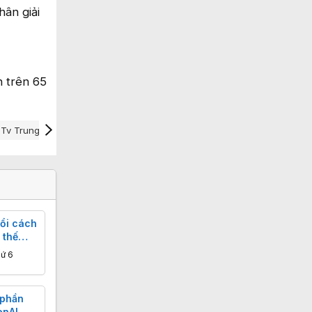
hân giải
n trên 65
Tv Trung Quốc
ổi cách
 thế
hứ 6
 phần
nAI,