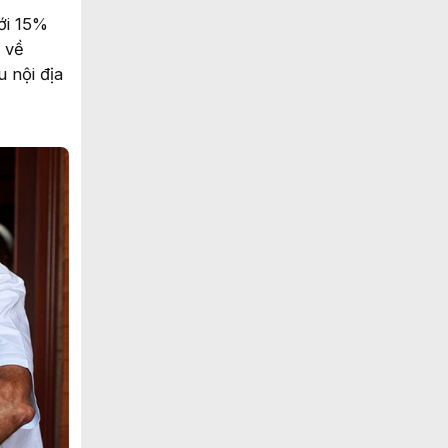
ới 15%
c về
 nội địa