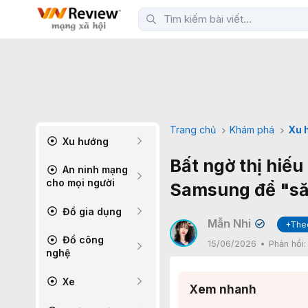
Trang chủ
Khám phá
Xu 
Xu hướng
Bất ngờ thị hiế
An ninh mạng
cho mọi người
Samsung để "să
Đồ gia dụng
Mẫn Nhi
+The
✔
Đồ công
15/06/2026
Phản hồi
nghệ
Xe
Xem nhanh