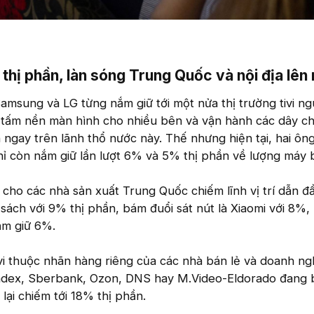
hị phần, làn sóng Trung Quốc và nội địa lên n
amsung và LG từng nắm giữ tới một nửa thị trường tivi n
g tấm nền màn hình cho nhiều bên và vận hành các dây c
ngay trên lãnh thổ nước này. Thế nhưng hiện tại, hai ôn
ỉ còn nắm giữ lần lượt 6% và 5% thị phần về lượng máy b
 cho các nhà sản xuất Trung Quốc chiếm lĩnh vị trí dẫn đầ
ách với 9% thị phần, bám đuổi sát nút là Xiaomi với 8%,
ắm giữ 6%.
vi thuộc nhãn hàng riêng của các nhà bán lẻ và doanh ng
dex, Sberbank, Ozon, DNS hay M.Video-Eldorado đang 
ại chiếm tới 18% thị phần.