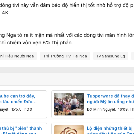
dòng tivi này vẫn đảm bảo độ hiển thị tốt nhờ hỗ trợ độ p
à 4K.
ng Nga tỏ ra ít mặn mà nhất với các dòng tivi màn hình lớ
chỉ chiếm vỏn vẹn 8% thị phần.
hị Hiếu Người Nga
Thị Trường Tivi Tại Nga
Tv Samsung Lg
ube cạn trơ đáy,
Tupperware đã thay đ
m tàu chiến Đức
người Mỹ ăn uống như
ất ngờ lộ diện sau
nào?
guyệt
,
15:57, Thứ 3
bởi
Minh Nguyệt
,
16:09, T
 thủ bị "biến" thành
Lộ diện những thiết bị
: Bí mật đằng sau
cứng đầu tiên của Ope