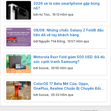
2026 sẽ là năm smartphone gập bùng
nổ?
bởi
Hư Trúc
,
19:13 Hôm qua
08/08: Những chiếc Galaxy Z Fold8 đầu
tiên đã về tay khách hàng
bởi
Nguyễn Thế Đông
,
10:57 Hôm qua
Motorola Razr Fold giảm 500 USD: Đã đủ
sức cạnh tranh Samsung?
bởi
Sussie
,
05:55 Hôm qua
ColorOS 17 Beta Mở Cửa: Oppo,
OnePlus, Realme Chuẩn Bị Chuyển Đổi
Nền Tảng
bởi
Sussie
,
05:33 Hôm qua