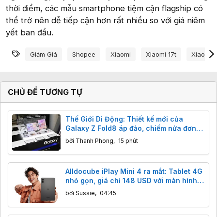
thời điểm, các mẫu smartphone tiệm cận flagship có
thể trở nên dễ tiếp cận hơn rất nhiều so với giá niêm
yết ban đầu.
Từ khóa
Giảm Giá
Shopee
Xiaomi
Xiaomi 17t
Xiaomi 1
CHỦ ĐỀ TƯƠNG TỰ
Thế Giới Di Động: Thiết kế mới của
Galaxy Z Fold8 áp đảo, chiếm nửa đơn
đặt trước
bởi
Thanh Phong
,
15 phút
Alldocube iPlay Mini 4 ra mắt: Tablet 4G
nhỏ gọn, giá chỉ 148 USD với màn hình
90Hz
bởi
Sussie
,
04:45