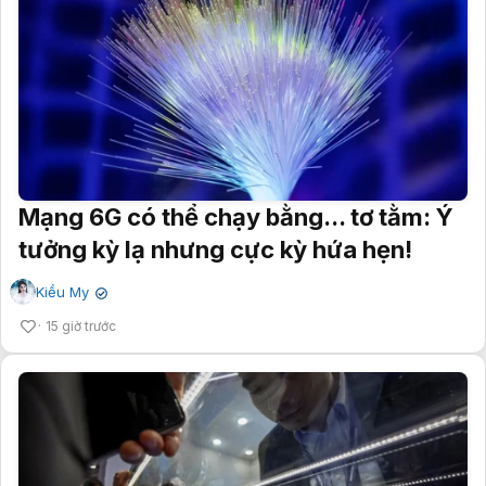
Mạng 6G có thể chạy bằng... tơ tằm: Ý
tưởng kỳ lạ nhưng cực kỳ hứa hẹn!
Kiều My
✔
15 giờ trước