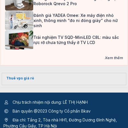
Roborock Qrevo 2 Pro
Đánh giá YADEA Omee: Xe máy điện nhỏ
xinh, thông minh “đo ni đóng giày” cho nữ
sinh
Trải nghiệm TV SQD-MiniLED C8L: màu sắc
rực rỡ chưa từng thấy ở TV LCD
Xem thêm
Thuê vps giá rẻ
Chịu trách nhiệm nội dung: LÊ THỊ HẠNH
Bản quyền @2023 Công ty Cổ phần Bkav
Địa chỉ: Tầng 2, Tòa nhà HH1, Đường Dương Đình Nghệ,
Phường Cầu Giấy, TP Hà Nội