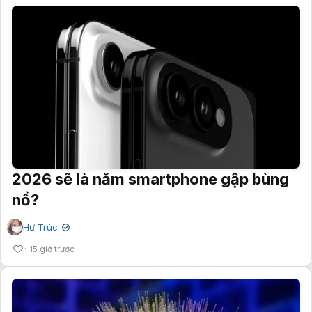
2026 sẽ là năm smartphone gập bùng
nổ?
Hư Trúc
✔
15 giờ trước