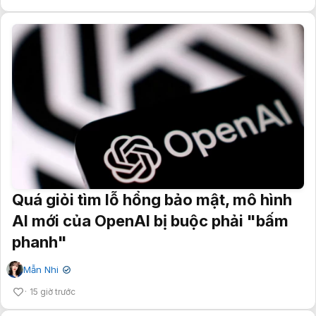
Quá giỏi tìm lỗ hổng bảo mật, mô hình
AI mới của OpenAI bị buộc phải "bấm
phanh"
Mẫn Nhi
✔
15 giờ trước