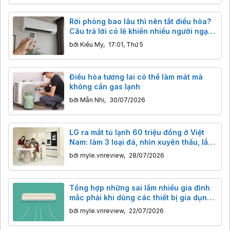
Rời phòng bao lâu thì nên tắt điều hòa?
Câu trả lời có lẽ khiến nhiều người ngạc
nhiên
bởi
Kiều My
,
17:01, Thứ 5
Điều hòa tương lai có thể làm mát mà
không cần gas lạnh
bởi
Mẫn Nhi
,
30/07/2026
LG ra mắt tủ lạnh 60 triệu đồng ở Việt
Nam: làm 3 loại đá, nhìn xuyên thấu, lắp
âm tủ bếp vẫn mở thoải mái
bởi
myle.vnreview
,
28/07/2026
Tổng hợp những sai lầm nhiều gia đình
mắc phải khi dùng các thiết bị gia dụng
trong nhà
bởi
myle.vnreview
,
22/07/2026