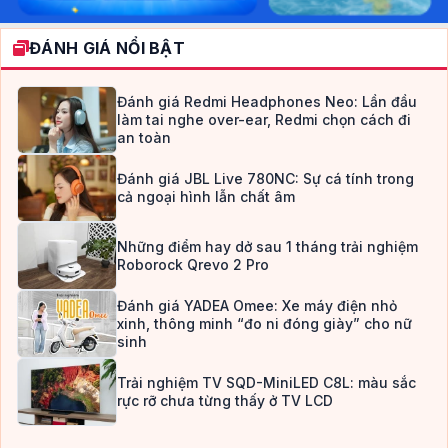
ĐÁNH GIÁ NỔI BẬT
Đánh giá Redmi Headphones Neo: Lần đầu
làm tai nghe over-ear, Redmi chọn cách đi
an toàn
Đánh giá JBL Live 780NC: Sự cá tính trong
cả ngoại hình lẫn chất âm
Những điểm hay dở sau 1 tháng trải nghiệm
Roborock Qrevo 2 Pro
Đánh giá YADEA Omee: Xe máy điện nhỏ
xinh, thông minh “đo ni đóng giày” cho nữ
sinh
Trải nghiệm TV SQD-MiniLED C8L: màu sắc
rực rỡ chưa từng thấy ở TV LCD