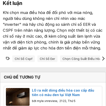
Kết luận​
Khi chọn mua điều hòa để đối phó với mùa nóng,
người tiêu dùng không nên chỉ nhìn vào mác
"inverter" mà hãy chủ động so sánh chỉ số EER và
CSPF trên nhãn năng lượng. Chọn một thiết bị có các
chỉ số này ở mức cao, đi kèm công suất làm lạnh vừa
vặn với diện tích phòng, chính là giải pháp bền vững
nhất để giảm áp lực cho hóa đơn tiền điện mỗi tháng.
Từ khóa
Chỉ Số Cspf
Chỉ Số Eer
Chọn Công Suất Điều Hòa
CHỦ ĐỀ TƯƠNG TỰ
LG ra mắt dòng điều hòa cao cấp đầu
tiên có màu đen tại Việt Nam
bởi
myle.vnreview
,
21:22, Thứ 5