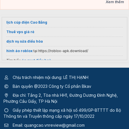
Xem thêm
lịch cúp điện Cao Bằng
Thuê vps giá rẻ
dịch vụ sửa điều hòa
hình áo roblox
tại https://roblox-apk.download/
Tìm hiểu
áo quạt điều hoà
Chịu trách nhiệm nội dung: LÊ THỊ HẠNH
Bản quyền @2023 Công ty Cổ phần Bkav
Địa chỉ: Tầng 2, Tòa nhà HH1, Đường Dương Đình Nghệ,
Phường Cầu Giấy, TP Hà Nội
Giấy phép thiết lập mạng xã hội số 499/GP-BTTTT
do Bộ
Thông tin và Truyền thông cấp ngày 17/10/2022
Email:
quangcao.vnreview@gmail.com