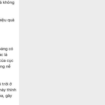
là không
hiệu quả
hoáng có
c lá
 của cục
ặng nề
 trời ở
máy thỉnh
óa, gây