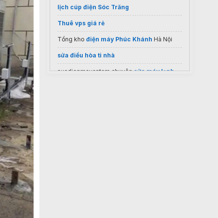
lịch cúp điện Sóc Trăng
Thuê vps giá rẻ
Tổng kho
điện máy Phúc Khánh
Hà Nội
sửa điều hòa ti nhà
suadienmayantam chuyên
sửa máy lạnh
uy tín giá rẻ
Áo sưởi ấm chạy bằng pin nhật bản