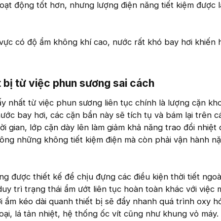
 hoạt động tốt hơn, nhưng lượng điện năng tiết kiệm được 
vực có độ ẩm không khí cao, nước rất khó bay hơi khiến 
 bị từ việc phun sương sai cách​
ấy nhất từ việc phun sương liên tục chính là lượng cặn k
ớc bay hơi, các cặn bẩn này sẽ tích tụ và bám lại trên cá
ời gian, lớp cặn dày lên làm giảm khả năng trao đổi nhiệt
hông những không tiết kiệm điện mà còn phải vận hành n
 được thiết kế để chịu đựng các điều kiện thời tiết ngoài
uy trì trạng thái ẩm ướt liên tục hoàn toàn khác với việc 
 ẩm kéo dài quanh thiết bị sẽ đẩy nhanh quá trình oxy h
loại, lá tản nhiệt, hệ thống ốc vít cũng như khung vỏ máy.