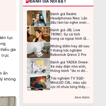
ĐÁNH GIÁ NỔI BẬT
Đánh giá Redmi
Headphones Neo: Lần
đầu làm tai nghe over-
ear, Redmi chọn cách đi
Đánh giá JBL Live
an toàn
780NC: Sự cá tính
iên tục
trong cả ngoại hình lẫn
chất âm
ong
Những điểm hay dở sau
hiều gia
1 tháng trải nghiệm
Roborock Qrevo 2 Pro
 trực
Đánh giá YADEA Omee:
Xe máy điện nhỏ xinh,
thông minh “đo ni đóng
m ẩn
giày” cho nữ sinh
Trải nghiệm TV SQD-
 lý không
MiniLED C8L: màu sắc
rực rỡ chưa từng thấy ở
TV LCD
Xem thêm