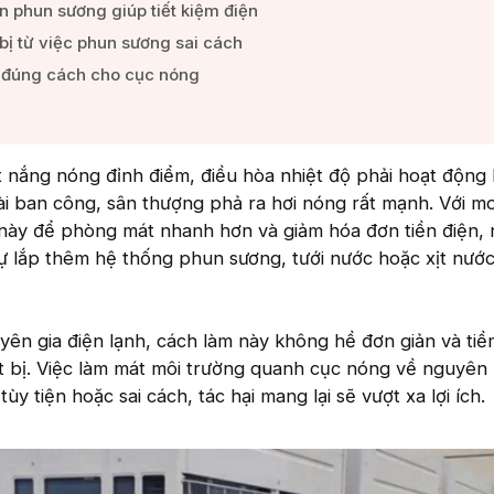
n phun sương giúp tiết kiệm điện​
bị từ việc phun sương sai cách​
t đúng cách cho cục nóng​
t nắng nóng đỉnh điểm, điều hòa nhiệt độ phải hoạt động l
ài ban công, sân thượng phả ra hơi nóng rất mạnh. Với m
ày để phòng mát nhanh hơn và giảm hóa đơn tiền điện, n
 tự lắp thêm hệ thống phun sương, tưới nước hoặc xịt nước
yên gia điện lạnh, cách làm này không hề đơn giản và tiề
iết bị. Việc làm mát môi trường quanh cục nóng về nguyên
ùy tiện hoặc sai cách, tác hại mang lại sẽ vượt xa lợi ích.