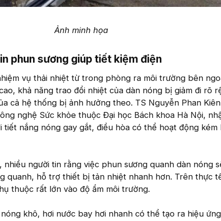
Ảnh minh họa
in phun sương giúp tiết kiệm điện​
hiệm vụ thải nhiệt từ trong phòng ra môi trường bên ngoà
 cao, khả năng trao đổi nhiệt của dàn nóng bị giảm đi rõ r
của cả hệ thống bị ảnh hưởng theo. TS Nguyễn Phan Kiên
ông nghệ Sức khỏe thuộc Đại học Bách khoa Hà Nội, nh
ời tiết nắng nóng gay gắt, điều hòa có thể hoạt động kém
, nhiều người tin rằng việc phun sương quanh dàn nóng s
 quanh, hỗ trợ thiết bị tản nhiệt nhanh hơn. Trên thực tế
hụ thuộc rất lớn vào độ ẩm môi trường.
ết nóng khô, hơi nước bay hơi nhanh có thể tạo ra hiệu ứn