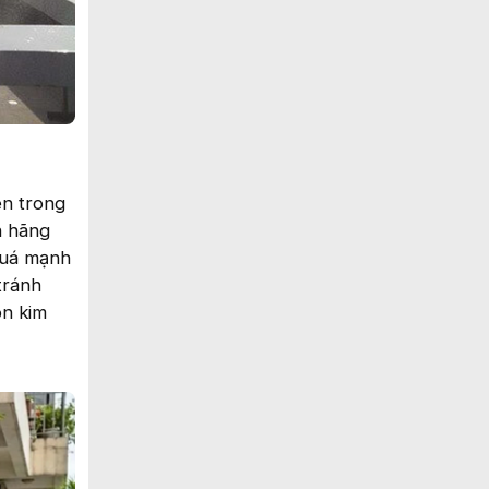
ên trong
n hãng
quá mạnh
tránh
òn kim