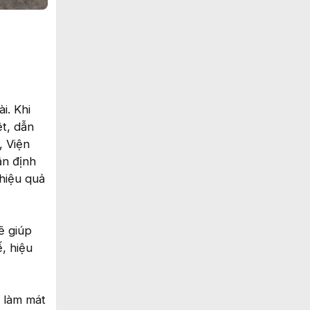
i. Khi
ệt, dẫn
, Viện
ận định
 hiệu quả
ẽ giúp
, hiệu
g làm mát