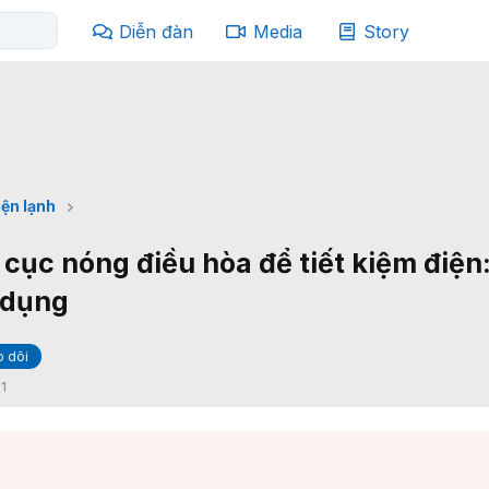
Diễn đàn
Media
Story
iện lạnh
cục nóng điều hòa để tiết kiệm điện:
 dụng
 dõi
:
1