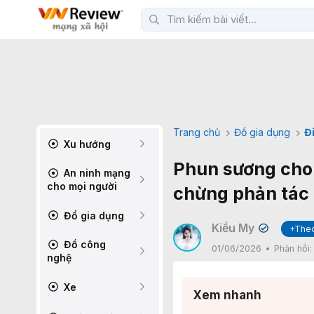
Trang chủ
Đồ gia dụng
Đ
Xu hướng
Phun sương cho 
An ninh mạng
cho mọi người
chừng phản tác
Đồ gia dụng
Kiều My
+Theo
✔
Đồ công
01/06/2026
Phản hồi
nghệ
Xe
Xem nhanh