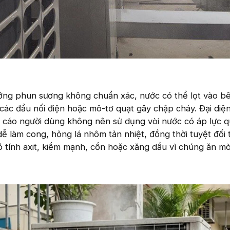
ng phun sương không chuẩn xác, nước có thể lọt vào b
các đầu nối điện hoặc mô-tơ quạt gây chập cháy. Đại diệ
cáo người dùng không nên sử dụng vòi nước có áp lực 
dễ làm cong, hỏng lá nhôm tản nhiệt, đồng thời tuyệt đối 
ó tính axit, kiềm mạnh, cồn hoặc xăng dầu vì chúng ăn m