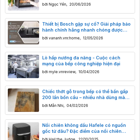
bởi
Ngọc Yến
,
20/06/2026
Thiết bị Bosch gặp sự cố? Giải pháp bảo
hành chính hãng nhanh chóng được
nhiều gia đình tin chọn
bởi
vananh.vnr.home
,
12/05/2026
Lò hấp nướng đa năng - Cuộc cách
mạng của bếp công nghiệp hiện đại
bởi
myle.vnreview
,
10/04/2026
Chiếc thớt gỗ trong bếp có thể bẩn gấp
200 lần bồn cầu – nhiều nhà dùng mà
không hề hay biết
bởi
Mẫn Nhi
,
04/02/2026
Nồi chiên không dầu Hafele có nguồn
gốc từ đâu? Đặc điểm của nồi chiên
không dầu Hafele
bởi
Hail the Judge
,
22/10/2025