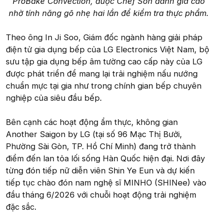
ProBake Convection, được Chef Son đánh giá cao
nhờ tính năng gõ nhẹ hai lần để kiểm tra thực phẩm.
Theo ông In Ji Soo, Giám đốc ngành hàng giải pháp
điện tử gia dụng bếp của LG Electronics Việt Nam, bộ
sưu tập gia dụng bếp âm tường cao cấp này của LG
được phát triển để mang lại trải nghiệm nấu nướng
chuẩn mực tại gia như trong chính gian bếp chuyên
nghiệp của siêu đầu bếp.
Bên cạnh các hoạt động ẩm thực, không gian
Another Saigon by LG (tại số 96 Mạc Thị Bưởi,
Phường Sài Gòn, TP. Hồ Chí Minh) đang trở thành
điểm đến lan tỏa lối sống Hàn Quốc hiện đại. Nơi đây
từng đón tiếp nữ diễn viên Shin Ye Eun và dự kiến
tiếp tục chào đón nam nghệ sĩ MINHO (SHINee) vào
đầu tháng 6/2026 với chuỗi hoạt động trải nghiệm
đặc sắc.