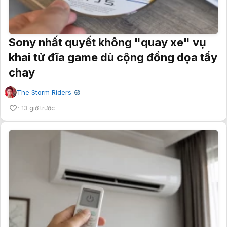
Sony nhất quyết không "quay xe" vụ
khai tử đĩa game dù cộng đồng dọa tẩy
chay
The Storm Riders
✔
13 giờ trước