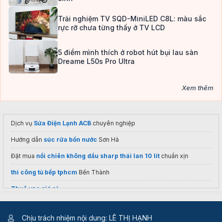
Trải nghiệm TV SQD-MiniLED C8L: màu sắc
rực rỡ chưa từng thấy ở TV LCD
5 điểm mình thích ở robot hút bụi lau sàn
Dreame L50s Pro Ultra
Xem thêm
Dịch vụ
Sửa Điện Lạnh ACB
chuyên nghiệp
Hướng dẫn
súc rửa bồn nước
Sơn Hà
Đặt mua
nồi chiên không dầu sharp thái lan 10 lít
chuẩn xịn
thi công tủ bếp tphcm
Bến Thành
Thuê vps giá rẻ
Bảng giá
thiết bị bếp nhà hàng
mới nhất
Chịu trách nhiệm nội dung: LÊ THỊ HẠNH
Địa chỉ
Tư vấn tâm lý tại TPHCM
uy tín