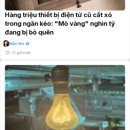
Hàng triệu thiết bị điện tử cũ cất xó
trong ngăn kéo: "Mỏ vàng" nghìn tỷ
đang bị bỏ quên
Mẫn Nhi
✔
12 giờ trước