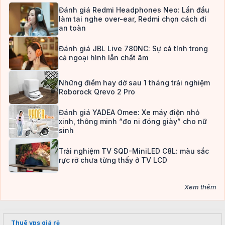
Đánh giá Redmi Headphones Neo: Lần đầu
làm tai nghe over-ear, Redmi chọn cách đi
an toàn
Đánh giá JBL Live 780NC: Sự cá tính trong
cả ngoại hình lẫn chất âm
Những điểm hay dở sau 1 tháng trải nghiệm
Roborock Qrevo 2 Pro
Đánh giá YADEA Omee: Xe máy điện nhỏ
xinh, thông minh “đo ni đóng giày” cho nữ
sinh
Trải nghiệm TV SQD-MiniLED C8L: màu sắc
rực rỡ chưa từng thấy ở TV LCD
Xem thêm
Thuê vps giá rẻ