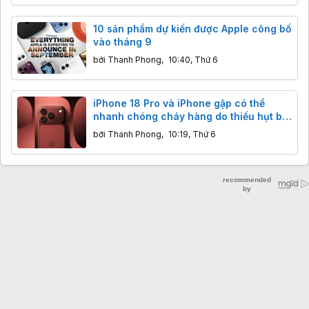
10 sản phẩm dự kiến được Apple công bố
vào tháng 9
bởi
Thanh Phong
,
10:40, Thứ 6
iPhone 18 Pro và iPhone gập có thể
nhanh chóng cháy hàng do thiếu hụt bộ
nhớ
bởi
Thanh Phong
,
10:19, Thứ 6