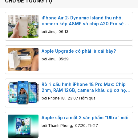
CHỦ ĐỀ TƯƠNG TỰ
iPhone Air 2: Dynamic Island thu nhỏ,
camera kép 48MP và chip A20 Pro sẽ ra
mắt 2027
bởi
Jinu
,
06:13
Apple Upgrade có phải là cái bẫy?
bởi
Jinu
,
05:29
Rò rỉ cấu hình iPhone 18 Pro Max: Chip
2nm, RAM 12GB, camera khẩu độ cơ học.
Có đáng để chờ?
bởi
Phone 18
,
23:07 Hôm qua
Apple sắp ra mắt 3 sản phẩm "Ultra" mới
bởi
Thanh Phong
,
07:20, Thứ 7