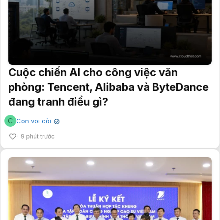
Cuộc chiến AI cho công việc văn
phòng: Tencent, Alibaba và ByteDance
đang tranh điều gì?
C
Con voi còi
✔
9 phút trước